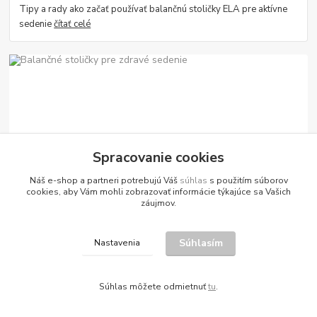
Tipy a rady ako začať používať balančnú stoličky ELA pre aktívne
sedenie
čítať celé
Spracovanie cookies
10
.
04
.
2022
Kancelária
Náš e-shop a partneri potrebujú Váš
súhlas
s použitím súborov
cookies, aby Vám mohli zobrazovať informácie týkajúce sa Vašich
Balančné stoličky pre zdravé sedenie
záujmov.
Poznáte označenie sitting / perching, viete správne používať
balančné stoličky a sedáky?
čítať celé
Súhlasím
Nastavenia
Zobraziť všetky články
Súhlas môžete odmietnuť
tu
.