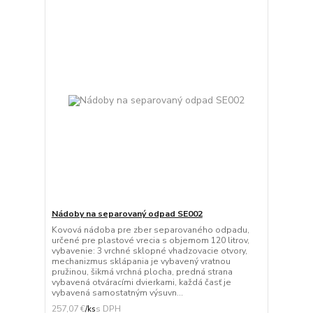
Nádoby na separovaný odpad SE002
Kovová nádoba pre zber separovaného odpadu,
určené pre plastové vrecia s objemom 120 litrov,
vybavenie: 3 vrchné sklopné vhadzovacie otvory,
mechanizmus sklápania je vybavený vratnou
pružinou, šikmá vrchná plocha, predná strana
vybavená otváracími dvierkami, každá časť je
vybavená samostatným výsuvn...
257,07 €
/
ks