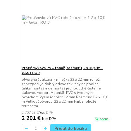
Protišmyková PVC rohož, rozmer 1,2 x 10,0 m -
GASTRO 3
otvorená štruktúra - mriežka 22 x 22 mm rohož
zabezpečuje dobrý odvod tekutiny na podlahu
ľahká montáž a demontáž jednoduché čistenie
tlakovou vodou Materiál: PVC s tvrdeným
povrchom Výška rohože: 12 mm Rozmery: 1,2 x 10,0
m Veľkosť otvorov: 22 x 22 mm Farba rohože:
terracotta...
2 707,23 €
/
ks
2 201 €
bez DPH
Skladom
Pridať do košíka