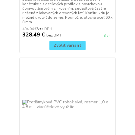
konštrukcia z oceľových profilov s povrchovou
úpravou žiarovým zinkovaním, sedadlová časť je
riešená z lakovaných drevených latí. Konštrukciu je
možné ukotviť do zeme. Podnožie: plochá oceľ 60 x
8 mm ...
404,04 €
/
ks
328,49 €
bez DPH
3 dni
Zvoliť variant