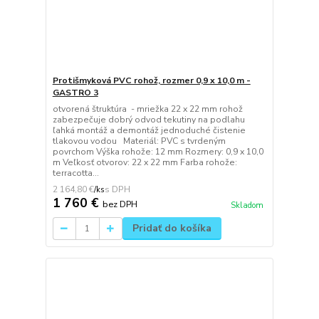
Protišmyková PVC rohož, rozmer 0,9 x 10,0 m -
GASTRO 3
otvorená štruktúra - mriežka 22 x 22 mm rohož
zabezpečuje dobrý odvod tekutiny na podlahu
ľahká montáž a demontáž jednoduché čistenie
tlakovou vodou Materiál: PVC s tvrdeným
povrchom Výška rohože: 12 mm Rozmery: 0,9 x 10,0
m Veľkosť otvorov: 22 x 22 mm Farba rohože:
terracotta...
2 164,80 €
/
ks
1 760 €
bez DPH
Skladom
Pridať do košíka