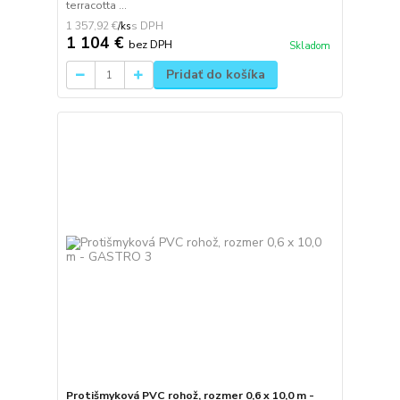
terracotta ...
1 357,92 €
/
ks
1 104 €
bez DPH
Skladom
Pridať do košíka
Protišmyková PVC rohož, rozmer 0,6 x 10,0 m -