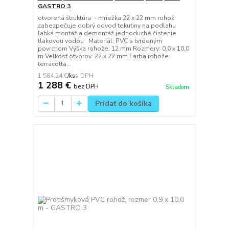
GASTRO 3
otvorená štruktúra - mriežka 22 x 22 mm rohož
zabezpečuje dobrý odvod tekutiny na podlahu
ľahká montáž a demontáž jednoduché čistenie
tlakovou vodou Materiál: PVC s tvrdeným
povrchom Výška rohože: 12 mm Rozmery: 0,6 x 10,0
m Veľkosť otvorov: 22 x 22 mm Farba rohože:
terracotta...
1 584,24 €
/
ks
1 288 €
bez DPH
Skladom
Pridať do košíka