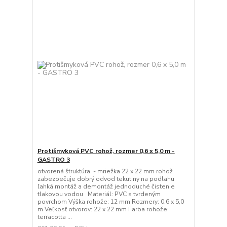
Protišmyková PVC rohož, rozmer 0,6 x 5,0 m -
GASTRO 3
otvorená štruktúra - mriežka 22 x 22 mm rohož
zabezpečuje dobrý odvod tekutiny na podlahu
ľahká montáž a demontáž jednoduché čistenie
tlakovou vodou Materiál: PVC s tvrdeným
povrchom Výška rohože: 12 mm Rozmery: 0,6 x 5,0
m Veľkosť otvorov: 22 x 22 mm Farba rohože:
terracotta ...