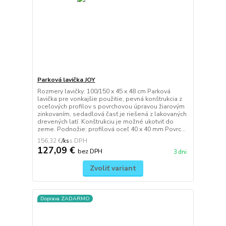
Parková lavička JOY
Rozmery lavičky: 100/150 x 45 x 48 cm Parková
lavička pre vonkajšie použitie, pevná konštrukcia z
oceľových profilov s povrchovou úpravou žiarovým
zinkovaním, sedadlová časť je riešená z lakovaných
drevených latí. Konštrukciu je možné ukotviť do
zeme. Podnožie: profilová oceľ 40 x 40 mm Povrc...
156,32 €
/
ks
127,09 €
bez DPH
3 dni
Zvoliť variant
Doprava ZADARMO