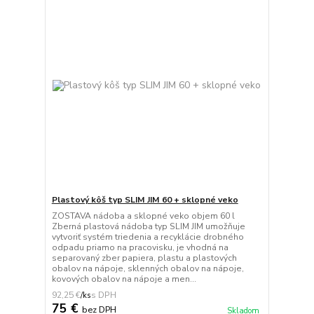
Plastový kôš typ SLIM JIM 60 + sklopné veko
ZOSTAVA nádoba a sklopné veko objem 60 l
Zberná plastová nádoba typ SLIM JIM umožňuje
vytvoriť systém triedenia a recyklácie drobného
odpadu priamo na pracovisku, je vhodná na
separovaný zber papiera, plastu a plastových
obalov na nápoje, sklenných obalov na nápoje,
kovových obalov na nápoje a men...
92,25 €
/
ks
75 €
bez DPH
Skladom