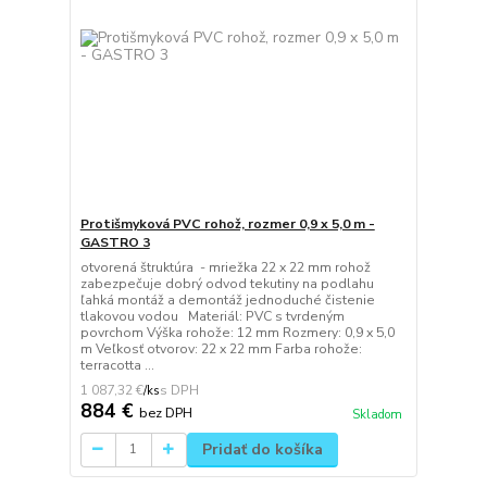
Protišmyková PVC rohož, rozmer 0,9 x 5,0 m -
GASTRO 3
otvorená štruktúra - mriežka 22 x 22 mm rohož
zabezpečuje dobrý odvod tekutiny na podlahu
ľahká montáž a demontáž jednoduché čistenie
tlakovou vodou Materiál: PVC s tvrdeným
povrchom Výška rohože: 12 mm Rozmery: 0,9 x 5,0
m Veľkosť otvorov: 22 x 22 mm Farba rohože:
terracotta ...
1 087,32 €
/
ks
884 €
bez DPH
Skladom
Pridať do košíka