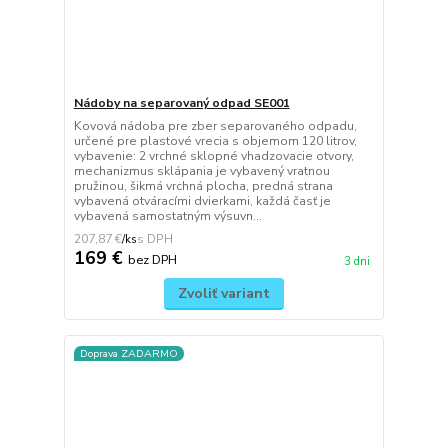
Nádoby na separovaný odpad SE001
Kovová nádoba pre zber separovaného odpadu,
určené pre plastové vrecia s objemom 120 litrov,
vybavenie: 2 vrchné sklopné vhadzovacie otvory,
mechanizmus sklápania je vybavený vratnou
pružinou, šikmá vrchná plocha, predná strana
vybavená otváracími dvierkami, každá časť je
vybavená samostatným výsuvn...
207,87 €
/
ks
169 €
bez DPH
3 dni
Zvoliť variant
Doprava ZADARMO