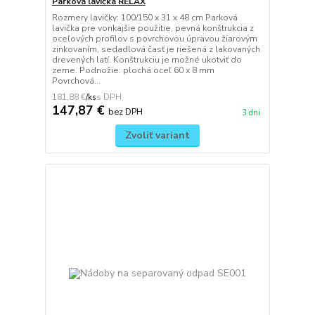
Parková lavička RELAX
Rozmery lavičky: 100/150 x 31 x 48 cm Parková
lavička pre vonkajšie použitie, pevná konštrukcia z
oceľových profilov s povrchovou úpravou žiarovým
zinkovaním, sedadlová časť je riešená z lakovaných
drevených latí. Konštrukciu je možné ukotviť do
zeme. Podnožie: plochá oceľ 60 x 8 mm
Povrchová...
181,88 €
/
ks
147,87 €
bez DPH
3 dni
Zvoliť variant