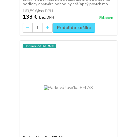
podlahy a vytvára pohodlný nášľapný povrch mo...
163,59 €
/
ks
133 €
bez DPH
Skladom
Pridať do košíka
Doprava ZADARMO