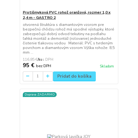
Protišmyková PVC rohož oranžová, rozmer 1,0 x
2,4 m - GASTRO 2
otvorená štruktúra s diamantovým vzorom pre
bezpečnú chôdzu rohož má spodné výstupky, ktoré
zabezpečujú dobrý odvod tekutiny na podlahu
ľahká montáž a demontáž (rolovanie) jednoduché
čistenie tlakovou vodou Materiál: PVC s tvrdeným
povrchom a diamantovým vzorom Výška rohože: 8,5
mm ...
116,85 €
/
ks
95 €
bez DPH
Skladom
Pridať do košíka
Doprava ZADARMO