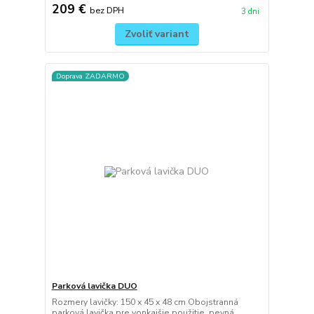
209 €
bez DPH
3 dni
Zvoliť variant
Doprava ZADARMO
Parková lavička DUO
Rozmery lavičky: 150 x 45 x 48 cm Obojstranná
parková lavička pre vonkajšie použitie, pevná