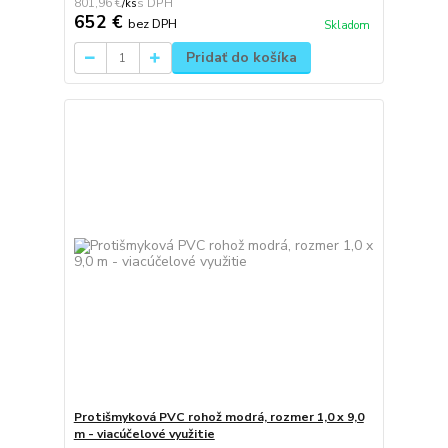
801,96 €
/
ks
652 €
bez DPH
Skladom
Pridať do košíka
Protišmyková PVC rohož modrá, rozmer 1,0 x 9,0
m - viacúčelové využitie