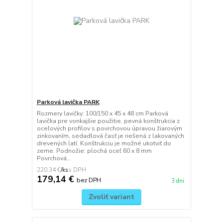
Parková lavička PARK
Rozmery lavičky: 100/150 x 45 x 48 cm Parková
lavička pre vonkajšie použitie, pevná konštrukcia z
oceľových profilov s povrchovou úpravou žiarovým
zinkovaním, sedadlová časť je riešená z lakovaných
drevených latí. Konštrukciu je možné ukotviť do
zeme. Podnožie: plochá oceľ 60 x 8 mm
Povrchová...
220,34 €
/
ks
179,14 €
bez DPH
3 dni
Zvoliť variant