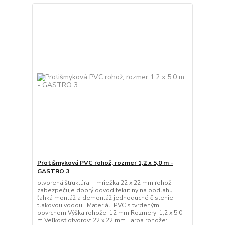
Protišmyková PVC rohož, rozmer 1,2 x 5,0 m -
GASTRO 3
otvorená štruktúra - mriežka 22 x 22 mm rohož
zabezpečuje dobrý odvod tekutiny na podlahu
ľahká montáž a demontáž jednoduché čistenie
tlakovou vodou Materiál: PVC s tvrdeným
povrchom Výška rohože: 12 mm Rozmery: 1,2 x 5,0
m Veľkosť otvorov: 22 x 22 mm Farba rohože: