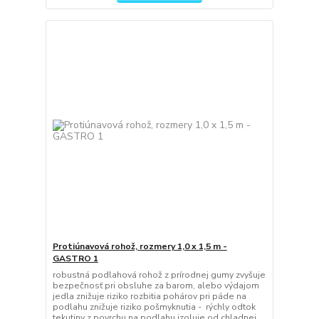
Protiúnavová rohož, rozmery 1,0 x 1,5 m -
GASTRO 1
robustná podlahová rohož z prírodnej gumy zvyšuje
bezpečnosť pri obsluhe za barom, alebo výdajom
jedla znižuje riziko rozbitia pohárov pri páde na
podlahu znižuje riziko pošmyknutia - rýchly odtok
tekutiny z povrchu na podlahu izoluje od chladnej