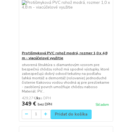
Protišmyková PVC rohož modrá, rozmer 1,0 x 4,8
m - viacúčelové využitie
otvorená štruktúra s diamantovým vzorom pre
bezpečnú chôdzu rohož má spodné výstupky, ktoré
zabezpečujú dobrý odvod tekutiny na podlahu
ľahká montáž a demontáž (rolovanie) jednoduché
čistenie tlakovou vodou vhodná aj pre prezliekarne
- zaoblený povrch umožňuje chôdzu naboso
Materiál: PV...
429,27 €
/
ks
349 €
bez DPH
Skladom
Pridať do košíka