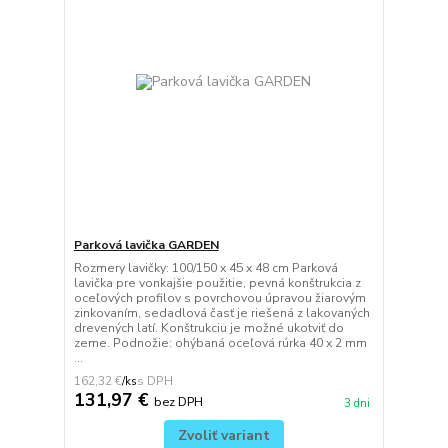
Parková lavička GARDEN
Rozmery lavičky: 100/150 x 45 x 48 cm Parková
lavička pre vonkajšie použitie, pevná konštrukcia z
oceľových profilov s povrchovou úpravou žiarovým
zinkovaním, sedadlová časť je riešená z lakovaných
drevených latí. Konštrukciu je možné ukotviť do
zeme. Podnožie: ohýbaná oceľová rúrka 40 x 2 mm
...
162,32 €
/
ks
131,97 €
bez DPH
3 dni
Zvoliť variant