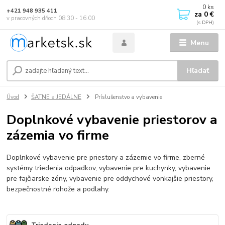
0
ks
+421 948 935 411
za
0 €
v pracovných dňoch 08.30 - 16.00
Menu
Hľadať
Úvod
ŠATNE a JEDÁLNE
Príslušenstvo a vybavenie
Doplnkové vybavenie priestorov a
zázemia vo firme
Doplnkové vybavenie pre priestory a zázemie vo firme, zberné
systémy triedenia odpadkov, vybavenie pre kuchynky, vybavenie
pre fajčiarske zóny, vybavenie pre oddychové vonkajšie priestory,
bezpečnostné rohože a podlahy.