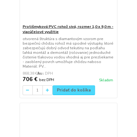
Protišmyková PVC rohož sivá, rozmer 1,0 x 9,0 m -
viacúčelové využitie
otvorená štruktúra s diamantovým vzorom pre
bezpečnú chôdzu rohož má spodné výstupky, ktoré
zabezpečujú dobrý odvod tekutiny na podlahu
ľahká montáž a demontáž (rolovanie) jednoduché
čistenie tlakovou vodou vhodná aj pre prezliekarne
- zaoblený povrch umožňuje chôdzu naboso
Materiál: PV...
868,38 €
/
ks
706 €
bez DPH
Skladom
Pridať do košíka