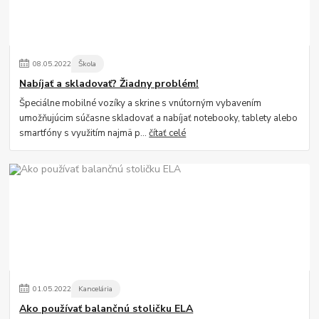
08
.
05
.
2022
Škola
Nabíjať a skladovať? Žiadny problém!
Špeciálne mobilné vozíky a skrine s vnútorným vybavením
umožňujúcim súčasne skladovať a nabíjať notebooky, tablety alebo
smartfóny s využitím najmä p...
čítať celé
01
.
05
.
2022
Kancelária
Ako používať balančnú stoličku ELA