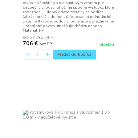
otvorená štruktúra s diamantovým vzorom pre
bezpečnú chôdzu rohož má spodné výstupky, ktoré
zabezpečujú dobrý odvod tekutiny na podlahu
ľahká montáž a demontáž (rolovanie) jednoduché
čistenie tlakovou vodou vhodná aj pre prezliekarne
- zaoblený povrch umožňuje chôdzu naboso
Materiál: PV...
868,38 €
/
ks
706 €
bez DPH
Skladom
Pridať do košíka