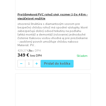
Protišmyková PVC rohož sivá, rozmer 1,0 x 4,8 m -
viacúčelové využitie
otvorená štruktúra s diamantovým vzorom pre
bezpečnú chôdzu rohož má spodné výstupky, ktoré
zabezpečujú dobrý odvod tekutiny na podlahu
ľahká montáž a demontáž (rolovanie) jednoduché
čistenie tlakovou vodou vhodná aj pre prezliekarne
- zaoblený povrch umožňuje chôdzu naboso
Materiál: PV...
429,27 €
/
ks
349 €
bez DPH
Skladom
Pridať do košíka