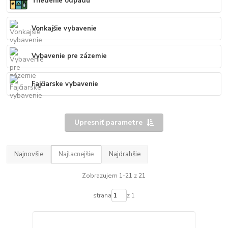
Triedenie odpadu
Vonkajšie vybavenie
Vybavenie pre zázemie
Fajčiarske vybavenie
Upresniť parametre
Najnovšie
Najlacnejšie
Najdrahšie
Zobrazujem 1-21 z 21
strana
z 1