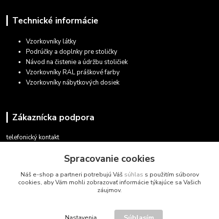
Technické informácie
Vzorkovníky látky
Podrúčky a doplnky pre stoličky
Návod na čistenie a údržbu stoličiek
Vzorkovníky RAL práškové farby
Vzorkovníky nábytkových dosiek
Zákaznícka podpora
telefonický kontakt
+421 948 935 411
Spracovanie cookies
v pracovných dňoch 08.30 - 16.00
Náš e-shop a partneri potrebujú Váš
súhlas
s použitím súborov
obchod@marketsk.sk
cookies, aby Vám mohli zobrazovať informácie týkajúce sa Vašich
záujmov.
Súhlasím
Nastavenia