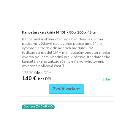
Kancelárska skriňa M401 - 80 x 106 x 45 cm
Kancelárska skriňa otvorená bez dverí s dvoma
policami, výškové nastavenie police umožňuje
vytvorenie troch odkladacích modulov 3M
(odkladací modul 1M = manipulačný priestor medzi
dvoma policami vhodný pre vloženie štandardného
kancelárskeho zakladača), skriňa vo vyhotovení:
otvorená policová časť 3...
172,20 €
/
ks
140 €
bez DPH
3 dni
Zvoliť variant
Doprava ZADARMO