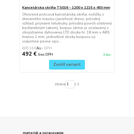
Kancelárska skriňa TS016 - 1200 x 1215 x 450 mm
Otvorená policová kancelárska skriňa, nožičky z
dreveného masívu (jaseňové drevo, prírodný
vzhľad, priznané letokruhy, prírodný povrch ošetrený
bezfarebným lakom), korpus skrine je zostavený z
obojstranne dyhovanej LTD dosky hr. 18 mm s ABS
hranou 1 mm, jednotlivé dosky korpusu sú
vzájomne pevne spo...
605,16 €
/
ks
492 €
bez DPH
3 dni
Zvoliť variant
strana
z 1
materiál a spracovanie