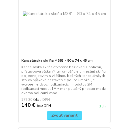
Kancelárska skriňa M381 - 80 x 74 x 45 cm
Kancelárska skriňa otvorená bez dverí s policou,
prístavbová výška 74 cm umožňuje umiestniť skriňu
do jednej roviny s väčšinou bežných kancelárskych
stolov, výškové nastavenie police umožňuje
vytvorenie dvoch odkladacích modulov 2M
(odkladací modul 1M = manipulačný priestor medzi
dvoma policami vhod...
172,20 €
/
ks
140 €
bez DPH
3 dni
Zvoliť variant