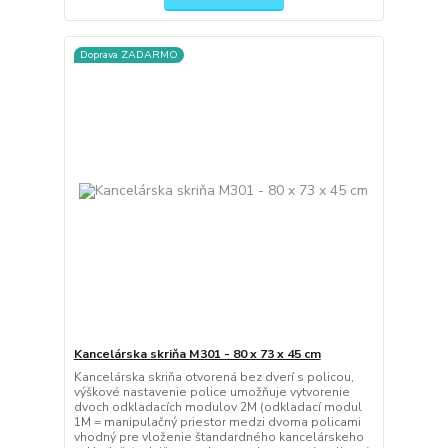
Doprava ZADARMO
Kancelárska skriňa M301 - 80 x 73 x 45 cm
Kancelárska skriňa otvorená bez dverí s policou,
výškové nastavenie police umožňuje vytvorenie
dvoch odkladacích modulov 2M (odkladací modul
1M = manipulačný priestor medzi dvoma policami
vhodný pre vloženie štandardného kancelárskeho