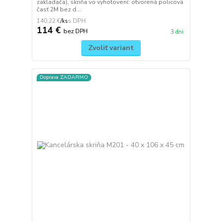
zakladača), skriňa vo vyhotovení: otvorená policová
časť 2M bez d...
140,22 €
/
ks
114 €
bez DPH
3 dni
Zvoliť variant
Doprava ZADARMO