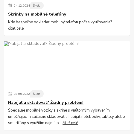
04
.
12
.
2024
Škola
Skrinky na mobilné telefóny
Kde bezpečne odkladať mobilný telefón počas vyučovania?
čítať celé
08
.
05
.
2022
Škola
Nabíjať a skladovať? Žiadny problém!
Špeciálne mobilné vozíky a skrine s vnútorným vybavením
umožňujúcim súčasne skladovať a nabíjať notebooky, tablety alebo
smartfóny s využitím najmä p...
čítať celé