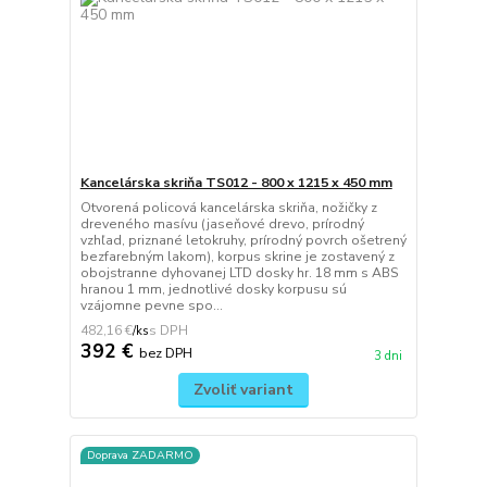
Kancelárska skriňa TS012 - 800 x 1215 x 450 mm
Otvorená policová kancelárska skriňa, nožičky z
dreveného masívu (jaseňové drevo, prírodný
vzhľad, priznané letokruhy, prírodný povrch ošetrený
bezfarebným lakom), korpus skrine je zostavený z
obojstranne dyhovanej LTD dosky hr. 18 mm s ABS
hranou 1 mm, jednotlivé dosky korpusu sú
vzájomne pevne spo...
482,16 €
/
ks
392 €
bez DPH
3 dni
Zvoliť variant
Doprava ZADARMO