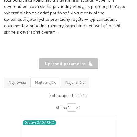
rozhodnúť akú kombináciu s dverami si zvolíte. Výber pre
otvorenú policovú skriňu je vhodný vtedy, ak potrebujete často
vyberať alebo zakladať používané dokumenty alebo
uprednostňujete rýchlo prehľadný regálový typ zakladania
dokumentov, prípadne rozmery kancelárie nedovoľujú použiť
skrine s otváracími dverami.
Upresniť parametre
Najnovšie
Najlacnejšie
Najdrahšie
Zobrazujem 1-12 z 12
strana
z 1
Doprava ZADARMO