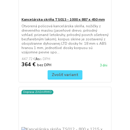
Kancelárska skriňa TS013 - 1000 x 887 x 450 mm
Otvorená policová kancelárska skriňa, nožičky z
dreveného masívu (jaseňové drevo, prírodný
vzhľad, priznané letokruhy, prírodný povrch ošetrený
bezfarebným lakom), korpus skrine je zostavený z
obojstranne dyhovanej LTD dosky hr. 18 mm s ABS
hranou 1 mm, jednotlivé dosky korpusu sú
vzájomne pevne spo...
447,72 €
/
ks
364 €
bez DPH
3 dni
Zvoliť variant
Doprava ZADARMO