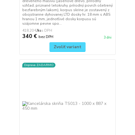
dreveného masívu (jaseňové drevo, prírodný
vzhľad, priznané letokruhy, prírodný povrch ošetrený
bezfarebným lakom), korpus skrine je zostavený z
obojstranne dyhovanej LTD dosky hr. 18 mm s ABS
hranou 1 mm, jednotlivé dosky korpusu sú
vzájomne pevne spo...
418,20 €
/
ks
340 €
bez DPH
3 dni
Zvoliť variant
Doprava ZADARMO