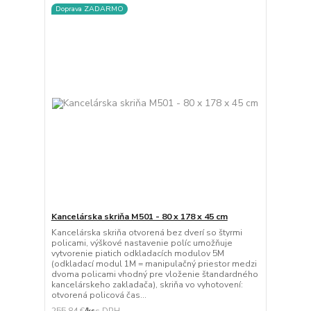
Doprava ZADARMO
Kancelárska skriňa M501 - 80 x 178 x 45 cm
Kancelárska skriňa otvorená bez dverí so štyrmi
policami, výškové nastavenie políc umožňuje
vytvorenie piatich odkladacích modulov 5M
(odkladací modul 1M = manipulačný priestor medzi
dvoma policami vhodný pre vloženie štandardného
kancelárskeho zakladača), skriňa vo vyhotovení:
otvorená policová čas...
255,84 €