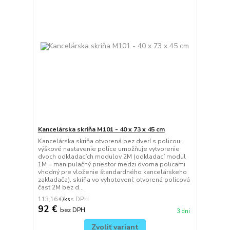
Kancelárska skriňa M101 - 40 x 73 x 45 cm
Kancelárska skriňa otvorená bez dverí s policou,
výškové nastavenie police umožňuje vytvorenie
dvoch odkladacích modulov 2M (odkladací modul
1M = manipulačný priestor medzi dvoma policami
vhodný pre vloženie štandardného kancelárskeho
zakladača), skriňa vo vyhotovení: otvorená policová
časť 2M bez d...
113,16 €
/
ks
92 €
bez DPH
3 dni
Zvoliť variant