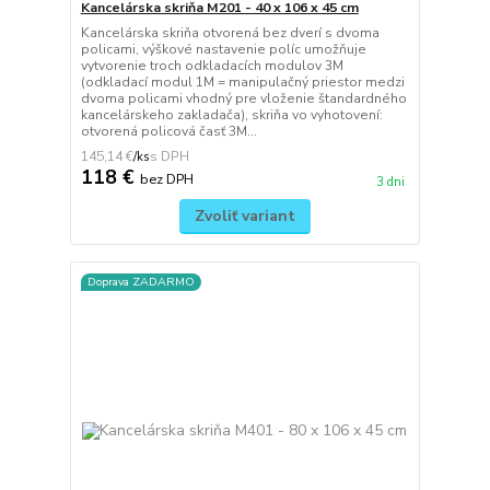
Kancelárska skriňa M201 - 40 x 106 x 45 cm
Kancelárska skriňa otvorená bez dverí s dvoma
policami, výškové nastavenie políc umožňuje
vytvorenie troch odkladacích modulov 3M
(odkladací modul 1M = manipulačný priestor medzi
dvoma policami vhodný pre vloženie štandardného
kancelárskeho zakladača), skriňa vo vyhotovení:
otvorená policová časť 3M...
145,14 €
/
ks
118 €
bez DPH
3 dni
Zvoliť variant
Doprava ZADARMO