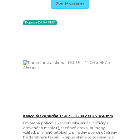
Zvoliť variant
Doprava ZADARMO
Kancelárska skriňa TS015 - 1200 x 887 x 450 mm
Otvorená policová kancelárska skriňa, nožičky z
dreveného masívu (jaseňové drevo, prírodný
vzhľad, priznané letokruhy, prírodný povrch ošetrený
bezfarebným lakom), korpus skrine je zostavený z