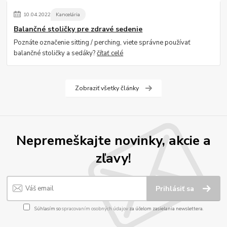
10
.
04
.
2022
Kancelária
Balančné stoličky pre zdravé sedenie
Poznáte označenie sitting / perching, viete správne používať
balančné stoličky a sedáky?
čítať celé
Zobraziť všetky články
Nepremeškajte novinky, akcie a
zľavy!
Prihlásiť sa
Súhlasím so
spracovaním osobných údajov
za účelom zasielania newslettera.