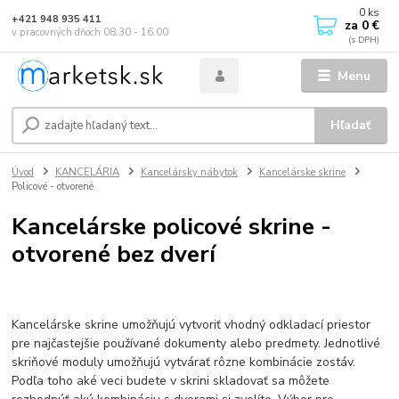
0
ks
+421 948 935 411
za
0 €
v pracovných dňoch 08.30 - 16.00
Menu
Hľadať
Úvod
KANCELÁRIA
Kancelársky nábytok
Kancelárske skrine
Policové - otvorené
Kancelárske policové skrine -
otvorené bez dverí
Kancelárske skrine umožňujú vytvoriť vhodný odkladací priestor
pre najčastejšie používané dokumenty alebo predmety. Jednotlivé
skriňové moduly umožňujú vytvárať rôzne kombinácie zostáv.
Podľa toho aké veci budete v skrini skladovať sa môžete