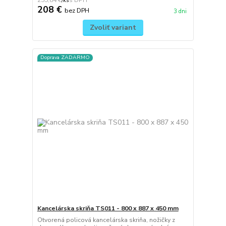
/
ks
208 €
bez DPH
3 dni
Zvoliť variant
Doprava ZADARMO
Kancelárska skriňa TS011 - 800 x 887 x 450 mm
Otvorená policová kancelárska skriňa, nožičky z