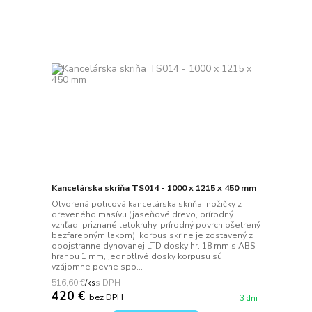
Kancelárska skriňa TS014 - 1000 x 1215 x 450 mm
Otvorená policová kancelárska skriňa, nožičky z
dreveného masívu (jaseňové drevo, prírodný
vzhľad, priznané letokruhy, prírodný povrch ošetrený
bezfarebným lakom), korpus skrine je zostavený z
obojstranne dyhovanej LTD dosky hr. 18 mm s ABS
hranou 1 mm, jednotlivé dosky korpusu sú
vzájomne pevne spo...
516,60 €
/
ks
420 €
bez DPH
3 dni