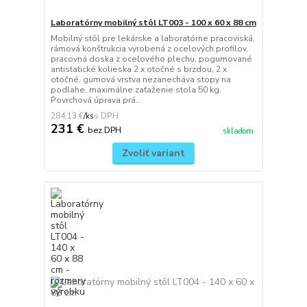
Laboratórny mobilný stôl LT003 - 100 x 60 x 88 cm
Mobilný stôl pre lekárske a laboratórne pracoviská,
rámová konštrukcia vyrobená z ocelových profilov,
pracovná doska z oceľového plechu, pogumované
antistatické kolieska 2 x otočné s brzdou, 2 x
otočné, gumová vrstva nezanecháva stopy na
podlahe, maximálne zaťaženie stola 50 kg.
Povrchová úprava prá...
284,13 €
/
ks
231 €
bez DPH
skladom
Zvoliť variant