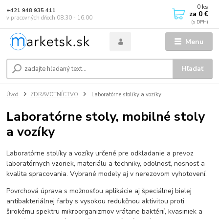
0
ks
+421 948 935 411
za
0 €
v pracovných dňoch 08.30 - 16.00
Menu
Hľadať
Úvod
ZDRAVOTNÍCTVO
Laboratórne stolíky a vozíky
Laboratórne stoly, mobilné stoly
a vozíky
Laboratórne stolíky a vozíky určené pre odkladanie a prevoz
laboratórnych vzoriek, materiálu a techniky, odolnosť, nosnosť a
kvalita spracovania. Vybrané modely aj v nerezovom vyhotovení.
Povrchová úprava s možnosťou aplikácie aj špeciálnej bielej
antibakteriálnej farby s vysokou redukčnou aktivitou proti
širokému spektru mikroorganizmov vrátane baktérií, kvasiniek a