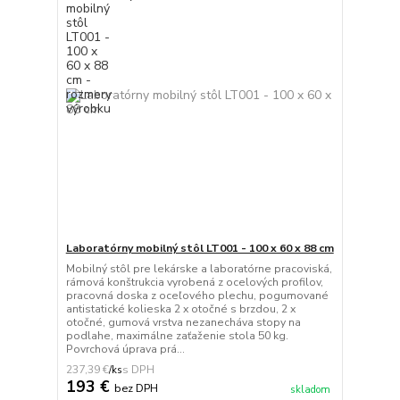
Laboratórny mobilný stôl LT001 - 100 x 60 x 88 cm
Mobilný stôl pre lekárske a laboratórne pracoviská,
rámová konštrukcia vyrobená z ocelových profilov,
pracovná doska z oceľového plechu, pogumované
antistatické kolieska 2 x otočné s brzdou, 2 x
otočné, gumová vrstva nezanecháva stopy na
podlahe, maximálne zaťaženie stola 50 kg.
Povrchová úprava prá...
237,39 €
/
ks
193 €
bez DPH
skladom