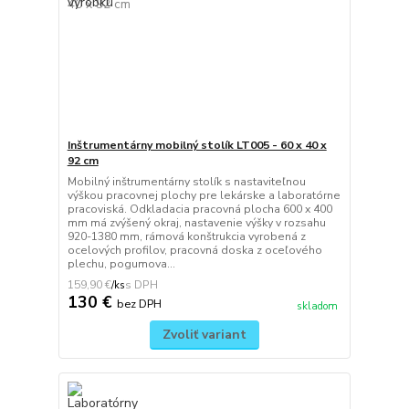
Inštrumentárny mobilný stolík LT005 - 60 x 40 x
92 cm
Mobilný inštrumentárny stolík s nastaviteľnou
výškou pracovnej plochy pre lekárske a laboratórne
pracoviská. Odkladacia pracovná plocha 600 x 400
mm má zvýšený okraj, nastavenie výšky v rozsahu
920-1380 mm, rámová konštrukcia vyrobená z
ocelových profilov, pracovná doska z oceľového
plechu, pogumova...
159,90 €
/
ks
130 €
bez DPH
skladom
Zvoliť variant