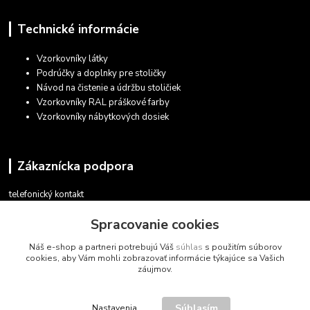
Technické informácie
Vzorkovníky látky
Podrúčky a doplnky pre stoličky
Návod na čistenie a údržbu stoličiek
Vzorkovníky RAL práškové farby
Vzorkovníky nábytkových dosiek
Zákaznícka podpora
telefonický kontakt
+421 948 935 411
Spracovanie cookies
v pracovných dňoch 08.30 - 16.00
Náš e-shop a partneri potrebujú Váš
súhlas
s použitím súborov
obchod@marketsk.sk
cookies, aby Vám mohli zobrazovať informácie týkajúce sa Vašich
záujmov.
Súhlasím
Nastavenia