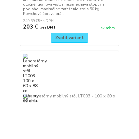
otočné, gumová vrstva nezanecháva stopy na
podlahe, maximálne zaťaženie stola 50 kg.
Povrchová úprava prá...
249,69 €
/
ks
203 €
bez DPH
skladom
Zvoliť variant