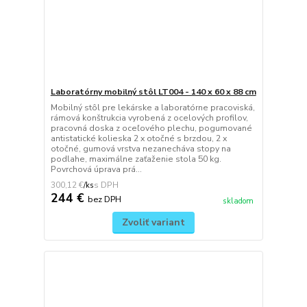
Laboratórny mobilný stôl LT004 - 140 x 60 x 88 cm
Mobilný stôl pre lekárske a laboratórne pracoviská,
rámová konštrukcia vyrobená z ocelových profilov,
pracovná doska z oceľového plechu, pogumované
antistatické kolieska 2 x otočné s brzdou, 2 x
otočné, gumová vrstva nezanecháva stopy na
podlahe, maximálne zaťaženie stola 50 kg.
Povrchová úprava prá...
300,12 €
/
ks
244 €
bez DPH
skladom
Zvoliť variant