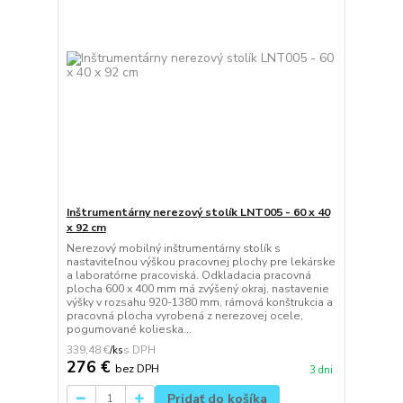
Inštrumentárny nerezový stolík LNT005 - 60 x 40
x 92 cm
Nerezový mobilný inštrumentárny stolík s
nastaviteľnou výškou pracovnej plochy pre lekárske
a laboratórne pracoviská. Odkladacia pracovná
plocha 600 x 400 mm má zvýšený okraj, nastavenie
výšky v rozsahu 920-1380 mm, rámová konštrukcia a
pracovná plocha vyrobená z nerezovej ocele,
pogumované kolieska...
339,48 €
/
ks
276 €
bez DPH
3 dni
Pridať do košíka