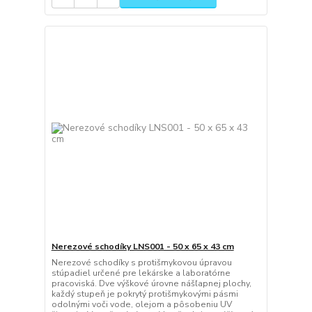
Nerezové schodíky LNS001 - 50 x 65 x 43 cm
Nerezové schodíky s protišmykovou úpravou
stúpadiel určené pre lekárske a laboratórne
pracoviská. Dve výškové úrovne nášľapnej plochy,
každý stupeň je pokrytý protišmykovými pásmi
odolnými voči vode, olejom a pôsobeniu UV