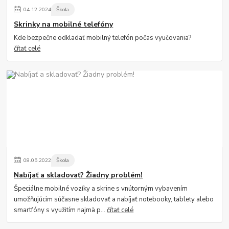
04
.
12
.
2024
Škola
Skrinky na mobilné telefóny
Kde bezpečne odkladať mobilný telefón počas vyučovania?
čítať celé
08
.
05
.
2022
Škola
Nabíjať a skladovať? Žiadny problém!
Špeciálne mobilné vozíky a skrine s vnútorným vybavením
umožňujúcim súčasne skladovať a nabíjať notebooky, tablety alebo
smartfóny s využitím najmä p...
čítať celé