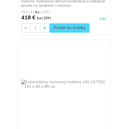
žiarenia. Vystužená rámová konštrukcia a nášľapné
plochy sú vyrobené z nerezov...
514,14 €
/
ks
418 €
bez DPH
3 dni
Pridať do košíka