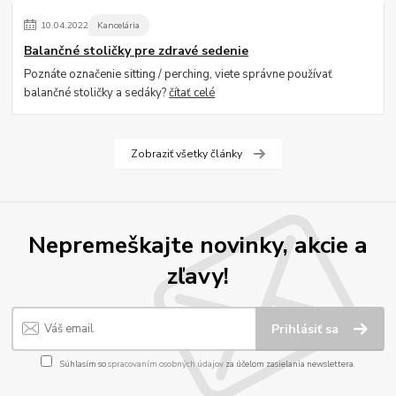
10
.
04
.
2022
Kancelária
Balančné stoličky pre zdravé sedenie
Poznáte označenie sitting / perching, viete správne používať
balančné stoličky a sedáky?
čítať celé
Zobraziť všetky články
Nepremeškajte novinky, akcie a
zľavy!
Prihlásiť sa
Súhlasím so
spracovaním osobných údajov
za účelom zasielania newslettera.