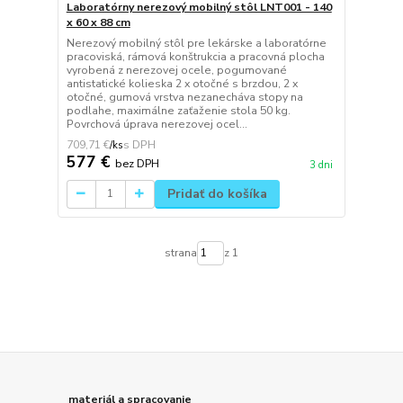
Laboratórny nerezový mobilný stôl LNT001 - 140
x 60 x 88 cm
Nerezový mobilný stôl pre lekárske a laboratórne
pracoviská, rámová konštrukcia a pracovná plocha
vyrobená z nerezovej ocele, pogumované
antistatické kolieska 2 x otočné s brzdou, 2 x
otočné, gumová vrstva nezanecháva stopy na
podlahe, maximálne zaťaženie stola 50 kg.
Povrchová úprava nerezovej ocel...
709,71 €
/
ks
577 €
bez DPH
3 dni
Pridať do košíka
strana
z 1
materiál a spracovanie