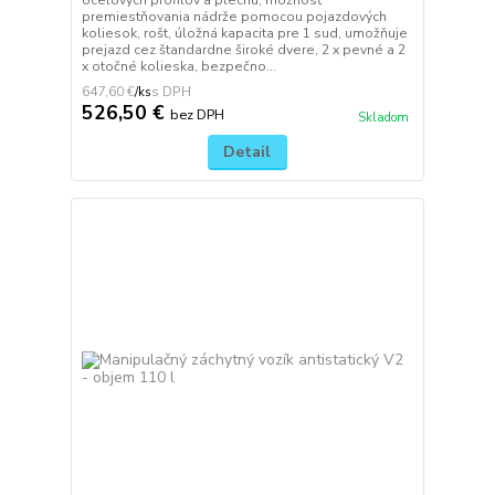
oceľových profilov a plechu, možnosť
premiestňovania nádrže pomocou pojazdových
koliesok, rošt, úložná kapacita pre 1 sud, umožňuje
prejazd cez štandardne široké dvere, 2 x pevné a 2
x otočné kolieska, bezpečno...
647,60 €
/
ks
526,50 €
bez DPH
Skladom
Detail