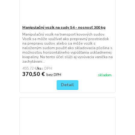
Manipulačný vozík na sudy S4 - nosnosť 300 kg
Manipulačný vozík na transport kovových sudov.
Vozík sa môže využívať ako prepravný prostriedok
na prepravu sudov, alebo sa môže vozík s
naloženým sudom použiť ako skladovacia plošina s
možnosťou horizontálneho vypúšťania uskladnenej
kvapaliny. Na tento účel slúži aj vysúvacia vanička na
zachytávani...
455,72 €
/
ks
370,50 €
bez DPH
skladom
Detail