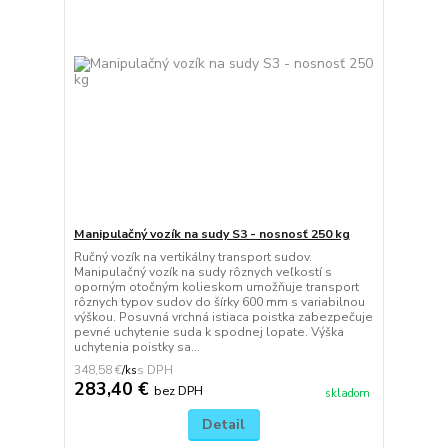
Manipulačný vozík na sudy S3 - nosnosť 250 kg
Ručný vozík na vertikálny transport sudov.
Manipulačný vozík na sudy rôznych veľkostí s
oporným otočným kolieskom umožňuje transport
rôznych typov sudov do šírky 600 mm s variabilnou
výškou. Posuvná vrchná istiaca poistka zabezpečuje
pevné uchytenie suda k spodnej lopate. Výška
uchytenia poistky sa...
348,58 €
/
ks
283,40 €
bez DPH
skladom
Detail