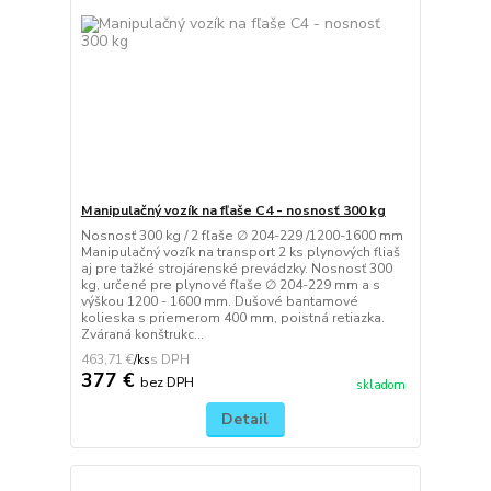
Manipulačný vozík na fľaše C4 - nosnosť 300 kg
Nosnosť 300 kg / 2 fľaše ∅ 204-229 /1200-1600 mm
Manipulačný vozík na transport 2 ks plynových fliaš
aj pre tažké strojárenské prevádzky. Nosnosť 300
kg, určené pre plynové fľaše ∅ 204-229 mm a s
výškou 1200 - 1600 mm. Dušové bantamové
kolieska s priemerom 400 mm, poistná retiazka.
Zváraná konštrukc...
463,71 €
/
ks
377 €
bez DPH
skladom
Detail