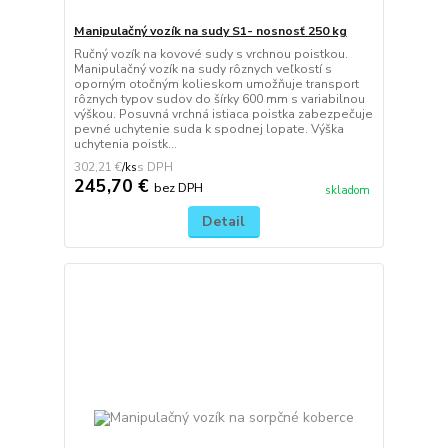
Manipulačný vozík na sudy S1- nosnosť 250 kg
Ručný vozík na kovové sudy s vrchnou poistkou.
Manipulačný vozík na sudy rôznych veľkostí s
oporným otočným kolieskom umožňuje transport
rôznych typov sudov do šírky 600 mm s variabilnou
výškou. Posuvná vrchná istiaca poistka zabezpečuje
pevné uchytenie suda k spodnej lopate. Výška
uchytenia poistk...
302,21 €
/
ks
245,70 €
bez DPH
skladom
Detail