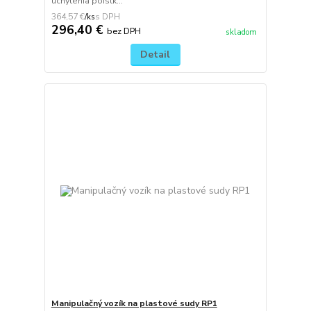
uchytenia poistk...
364,57 €
/
ks
296,40 €
bez DPH
skladom
Detail
Manipulačný vozík na plastové sudy RP1