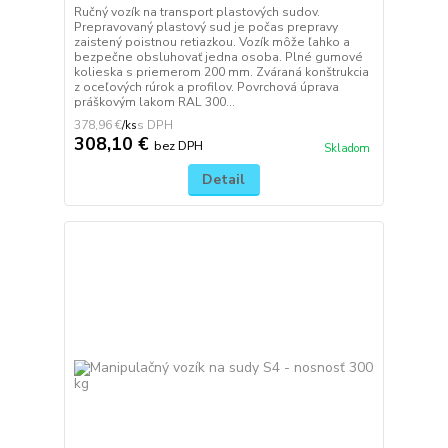
Ručný vozík na transport plastových sudov.
Prepravovaný plastový sud je počas prepravy
zaistený poistnou retiazkou. Vozík môže ľahko a
bezpečne obsluhovať jedna osoba. Plné gumové
kolieska s priemerom 200 mm. Zváraná konštrukcia
z oceľových rúrok a profilov. Povrchová úprava
práškovým lakom RAL 300...
378,96 €
/
ks
308,10 €
bez DPH
Skladom
Detail