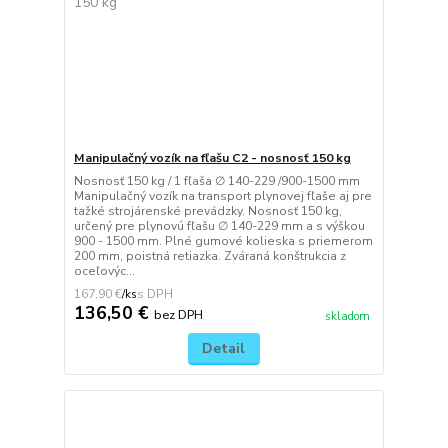
Manipulačný vozík na fľašu C2 - nosnosť 150 kg
Nosnosť 150 kg / 1 fľaša ∅ 140-229 /900-1500 mm
Manipulačný vozík na transport plynovej fľaše aj pre
tažké strojárenské prevádzky. Nosnosť 150 kg,
určený pre plynovú fľašu ∅ 140-229 mm a s výškou
900 - 1500 mm. Plné gumové kolieska s priemerom
200 mm, poistná retiazka. Zváraná konštrukcia z
oceľovýc...
167,90 €
/
ks
136,50 €
bez DPH
skladom
Detail