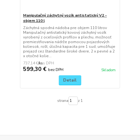
Manipulačný záchytný vozík antistatický V2 -
objem 110 l
Záchytná spodná nádoba pre objem 110 litrov
Manipulačný antistatický kovový záchytný vozík
vyrobený z oceľových profilov a plechu, možnosť
premiestňovania nádrže pomocou pojazdových
koliesok, rošt, úložná kapacita pre 1 sud, umožňuje
prejazd cez štandardne široké dvere, 2 x pevné a 2
x otočné kolie...
737,14 €
/
ks
599,30 €
bez DPH
Skladom
Detail
strana
z 1