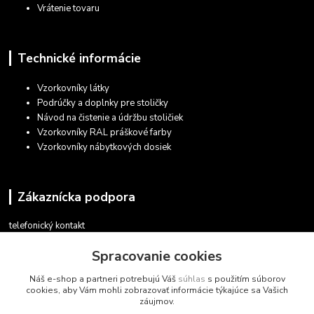
Vrátenie tovaru
Technické informácie
Vzorkovníky látky
Podrúčky a doplnky pre stoličky
Návod na čistenie a údržbu stoličiek
Vzorkovníky RAL práškové farby
Vzorkovníky nábytkových dosiek
Zákaznícka podpora
telefonický kontakt
+421 948 935 411
Spracovanie cookies
v pracovných dňoch 08.30 - 16.00
Náš e-shop a partneri potrebujú Váš
súhlas
s použitím súborov
obchod@marketsk.sk
cookies, aby Vám mohli zobrazovať informácie týkajúce sa Vašich
záujmov.