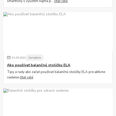
smartfóny s využitím najmä p...
čítať celé
01
.
05
.
2022
Kancelária
Ako používať balančnú stoličku ELA
Tipy a rady ako začať používať balančnú stoličky ELA pre aktívne
sedenie
čítať celé