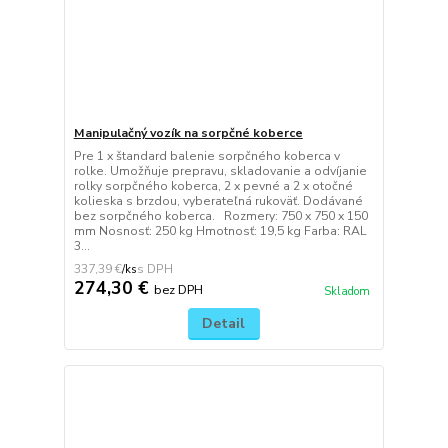
Manipulačný vozík na sorpčné koberce
Pre 1 x štandard balenie sorpčného koberca v
rolke. Umožňuje prepravu, skladovanie a odvíjanie
rolky sorpčného koberca, 2 x pevné a 2 x otočné
kolieska s brzdou, vyberateľná rukoväť. Dodávané
bez sorpčného koberca. Rozmery: 750 x 750 x 150
mm Nosnosť: 250 kg Hmotnosť: 19,5 kg Farba: RAL
3...
337,39 €
/
ks
274,30 €
bez DPH
Skladom
Detail