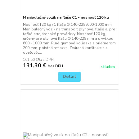
Manipulačný vozík na fľašu C1 - nosnosť 120 kg
Nosnosť 120 kg / 1 fľaša ∅ 140-229 /600-1000 mm
Manipulačný vozík na transport plynovej fľaše aj pre
tažké strojárenské prevádzky. Nosnosť 120 kg,
určený pre plynovú fľašu ∅ 140-229 mm a s výškou
600 - 1000 mm. Plné gumové kolieska s priemerom
200 mm, poistná retiazka. Zváraná konštrukcia z
oceľovýc...
161,50 €
/
ks
131,30 €
bez DPH
skladom
Detail