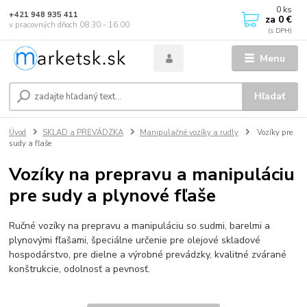
0
ks
+421 948 935 411
za
0 €
v pracovných dňoch 08.30 - 16.00
Menu
Hľadať
Úvod
SKLAD a PREVÁDZKA
Manipulačné vozíky a rudly
Vozíky pre
sudy a fľaše
Vozíky na prepravu a manipuláciu
pre sudy a plynové fľaše
Ručné vozíky na prepravu a manipuláciu so sudmi, barelmi a
plynovými fľašami, špeciálne určenie pre olejové skladové
hospodárstvo, pre dielne a výrobné prevádzky, kvalitné zvárané
konštrukcie, odolnosť a pevnosť.