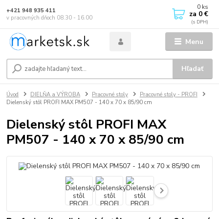
0
ks
+421 948 935 411
za
0 €
v pracovných dňoch 08.30 - 16.00
Menu
Hľadať
Úvod
DIELŇA a VÝROBA
Pracovné stoly
Pracovné stoly - PROFI
Dielenský stôl PROFI MAX PM507 - 140 x 70 x 85/90 cm
Dielenský stôl PROFI MAX
PM507 - 140 x 70 x 85/90 cm