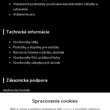
Všeobecné podmienky používania kancelárskeho nábytku a
vybavenia
Vrátenie tovaru
Technické informácie
Vzorkovníky látky
Podrúčky a doplnky pre stoličky
Návod na čistenie a údržbu stoličiek
Vzorkovníky RAL práškové farby
Vzorkovníky nábytkových dosiek
Zákaznícka podpora
telefonický kontakt
+421 948 935 411
Spracovanie cookies
v pracovných dňoch 08.30 - 16.00
Náš e-shop a partneri potrebujú Váš
súhlas
s použitím súborov
obchod@marketsk.sk