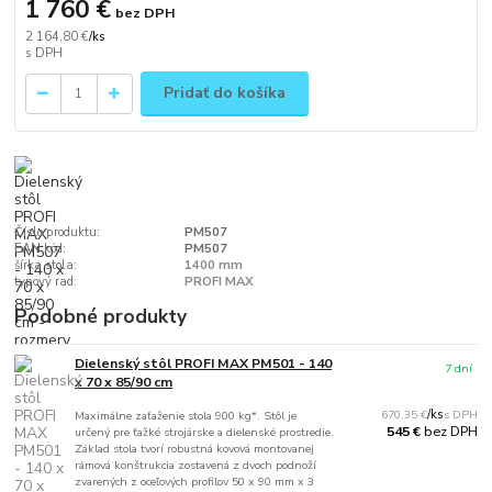
1 760 €
bez DPH
2 164,80 €
/
ks
Pridať do košíka
Číslo produktu:
PM507
EAN kód:
PM507
šírka stola:
1400 mm
typový rad:
PROFI MAX
Podobné produkty
Dielenský stôl PROFI MAX PM501 - 140
7 dní
x 70 x 85/90 cm
670,35 €
/
ks
Maximálne zaťaženie stola 900 kg*. Stôl je
bez DPH
545 €
určený pre ťažké strojárske a dielenské prostredie.
Základ stola tvorí robustná kovová montovanej
rámová konštrukcia zostavená z dvoch podnoží
zvarených z oceľových profilov 50 x 90 mm x 3