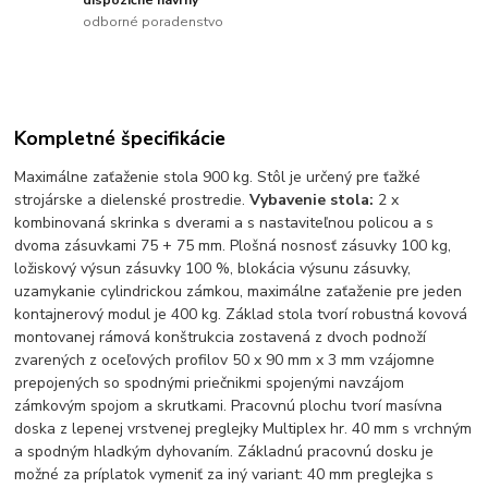
dispozičné návrhy
odborné poradenstvo
Kompletné špecifikácie
Maximálne zaťaženie stola 900 kg. Stôl je určený pre ťažké
strojárske a dielenské prostredie.
Vybavenie stola:
2 x
kombinovaná skrinka s dverami a s nastaviteľnou policou a s
dvoma zásuvkami 75 + 75 mm. Plošná nosnosť zásuvky 100 kg,
ložiskový výsun zásuvky 100 %, blokácia výsunu zásuvky,
uzamykanie cylindrickou zámkou, maximálne zaťaženie pre jeden
kontajnerový modul je 400 kg. Základ stola tvorí robustná kovová
montovanej rámová konštrukcia zostavená z dvoch podnoží
zvarených z oceľových profilov 50 x 90 mm x 3 mm vzájomne
prepojených so spodnými priečnikmi spojenými navzájom
zámkovým spojom a skrutkami. Pracovnú plochu tvorí masívna
doska z lepenej vrstvenej preglejky Multiplex hr. 40 mm s vrchným
a spodným hladkým dyhovaním. Základnú pracovnú dosku je
možné za príplatok vymeniť za iný variant: 40 mm preglejka s