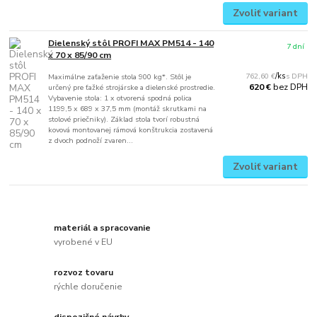
Zvoliť variant
Dielenský stôl PROFI MAX PM514 - 140
7 dní
x 70 x 85/90 cm
762,60 €
/
ks
Maximálne zaťaženie stola 900 kg*. Stôl je
bez DPH
620 €
určený pre ťažké strojárske a dielenské prostredie.
Vybavenie stola: 1 x otvorená spodná polica
1199,5 x 689 x 37,5 mm (montáž skrutkami na
stolové priečniky). Základ stola tvorí robustná
kovová montovanej rámová konštrukcia zostavená
z dvoch podnoží zvaren...
Zvoliť variant
materiál a spracovanie
vyrobené v EU
rozvoz tovaru
rýchle doručenie