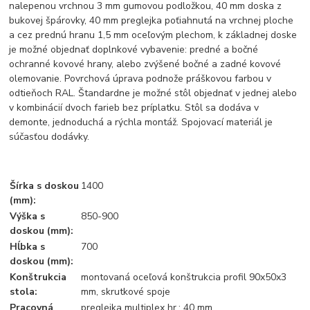
nalepenou vrchnou 3 mm gumovou podložkou, 40 mm doska z
bukovej špárovky, 40 mm preglejka poťiahnutá na vrchnej ploche
a cez prednú hranu 1,5 mm oceľovým plechom, k základnej doske
je možné objednať doplnkové vybavenie: predné a bočné
ochranné kovové hrany, alebo zvýšené bočné a zadné kovové
olemovanie. Povrchová úprava podnože práškovou farbou v
odtieňoch RAL. Štandardne je možné stôl objednať v jednej alebo
v kombinácií dvoch farieb bez príplatku. Stôl sa dodáva v
demonte, jednoduchá a rýchla montáž. Spojovací materiál je
súčasťou dodávky.
Šírka s doskou
1400
(mm):
Výška s
850-900
doskou (mm):
Hĺbka s
700
doskou (mm):
Konštrukcia
montovaná oceľová konštrukcia profil 90x50x3
stola:
mm, skrutkové spoje
Pracovná
preglejka multiplex hr.: 40 mm