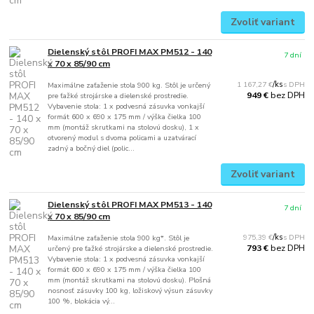
Zvoliť variant
Dielenský stôl PROFI MAX PM512 - 140
7 dní
x 70 x 85/90 cm
1 167,27 €
/
ks
Maximálne zaťaženie stola 900 kg. Stôl je určený
bez DPH
949 €
pre ťažké strojárske a dielenské prostredie.
Vybavenie stola: 1 x podvesná zásuvka vonkajší
formát 600 x 690 x 175 mm / výška čielka 100
mm (montáž skrutkami na stolovú dosku), 1 x
otvorený modul s dvoma policami a uzatvárací
zadný a bočný diel (polic...
Zvoliť variant
Dielenský stôl PROFI MAX PM513 - 140
7 dní
x 70 x 85/90 cm
975,39 €
/
ks
Maximálne zaťaženie stola 900 kg*. Stôl je
bez DPH
793 €
určený pre ťažké strojárske a dielenské prostredie.
Vybavenie stola: 1 x podvesná zásuvka vonkajší
formát 600 x 690 x 175 mm / výška čielka 100
mm (montáž skrutkami na stolovú dosku). Plošná
nosnosť zásuvky 100 kg, ložiskový výsun zásuvky
100 %, blokácia vý...