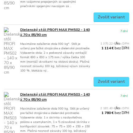
mm vzájomne prepojených so spodnými
priečnikmi spojenými navzájom zá...
Zvoliť variant
Dielenský stôl PROFI MAX PM502 - 140
7 dní
x 70 x 85/90 cm
1 370,22 €
/
ks
Maximálne zaťaženie stola 900 kg*. Stôl je
bez DPH
1 114 €
určený pre ťažké strojárske a dielenské prostredie.
Vybavenie stola: 2 x podvesné zásuvky vonkajší
formát 600 x 690 x 175 mm / výška čielka 100
mm (montáž skrutkami na stolovú dosku). Plošná
nosnosť zásuvky 100 kg, ložiskový výsun zásuvky
100 %, blokácia vý...
Zvoliť variant
Dielenský stôl PROFI MAX PM503 - 140
7 dní
x 70 x 85/90 cm
2 189,40 €
/
ks
Maximálne zaťaženie stola 900 kg. Stôl je určený
bez DPH
1 780 €
pre ťažké strojárske a dielenské prostredie.
Vybavenie stola: 1 x skrinka s nastaviteľnou
policou a uzamykaním, 1 x 5-zásuvková skrinka v
konfigurácií zásuviek: 75 + 75 + 100 + 150 + 150
mm. Plošná nosnosť zásuvky 100 kg, ložiskový