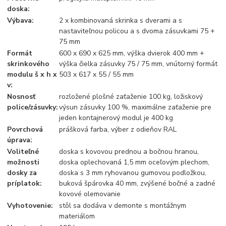
doska:
Výbava:
2 x kombinovaná skrinka s dverami a s
nastaviteľnou policou a s dvoma zásuvkami 75 +
75 mm
Formát
600 x 690 x 625 mm, výška dvierok 400 mm +
skrinkového
výška čielka zásuvky 75 / 75 mm, vnútorný formát
modulu š x h x
503 x 617 x 55 / 55 mm
v:
Nosnosť
rozložené plošné zaťaženie 100 kg, ložiskový
police/zásuvky:
výsun zásuvky 100 %, maximálne zaťaženie pre
jeden kontajnerový modul je 400 kg
Povrchová
prášková farba, výber z odieňov RAL
úprava:
Voliteľné
doska s kovovou prednou a bočnou hranou,
možnosti
doska oplechovaná 1,5 mm oceľovým plechom,
dosky za
doska s 3 mm ryhovanou gumovou podložkou,
príplatok:
buková špárovka 40 mm, zvýšené bočné a zadné
kovové olemovanie
Vyhotovenie:
stôl sa dodáva v demonte s montážnym
materiálom