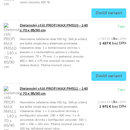
výsun zásuvky 100 %...
Zvoliť variant
Dielenský stôl PROFI MAX PM510 - 140
7 dní
x 70 x 85/90 cm
1 767,51 €
/
ks
Maximálne zaťaženie stola 900 kg. Stôl je určený
bez DPH
1 437 €
pre ťažké strojárske a dielenské prostredie.
Vybavenie stola: 1 x kombinovaná skrinka s
dverami a s nastaviteľnou policou a s dvoma
zásuvkami 75 + 75 mm, 1 x podvesná zásuvka
600 x 690 x 175 mm (montáž skrutkami na
stolovú dosku). Plošná nosnosť zásuv...
Zvoliť variant
Dielenský stôl PROFI MAX PM511 - 140
7 dní
x 70 x 85/90 cm
2 424,33 €
/
ks
Maximálne zaťaženie stola 900 kg. Stôl je určený
bez DPH
1 971 €
pre ťažké strojárske a dielenské prostredie.
Vybavenie stola: 1 x 2-zásuvková skrinka v
konfigurácií zásuviek: 250 + 300 mm, 1 x 4-
zásuvková skrinka v konfigurácií zásuviek: 100 +
100 + 150 + 200 mm. Plošná nosnosť zásuvky
100 kg, ložiskový výsun zásu...