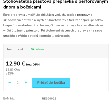
Stohovateľná plastová prepravka s perforovaným
dnom a bočnicami
Euro prepravka umožňuje cirkuláciu vzduchu počas prepravy a
skladovania potravín a iných druhov tovarov a tiež zabezpečuje odtok
kvapalín z uskladneného tovaru, čím sa zamedzuje tvorbe vlhkosti vo
vnútri úložného priestoru. Pri stohovaní viacerých prepraviek na seba
umožňuje rýchlu optickú kontrolu ...
celý popis
Dostupnosť
Skladom
12,90 €
bez DPH
15,87 €
/
ks
Pridať do košíka
EAN kód:
RE604022