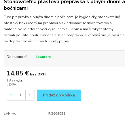
Stohovateľná plastová prepravka s plným dnom a
bočnicami
Euro prepravka s plným dnom a bočnicami je hygienický, stohovateľný
plastový box určený na prepravu a skladovanie rôznych tovarov a
materiálov. Je odolná voči kyselinám a lúhom a má široký teplotný
rozsah použiteľnosti. Tvar dna a stien prepravky je vhodný pre jej využitie
na dopravníkových linkách....
celý popis
Dostupnosť
Skladom
14,85 €
bez DPH
18,27 €
/
ks
Pridať do košíka
EAN kód:
RG604032