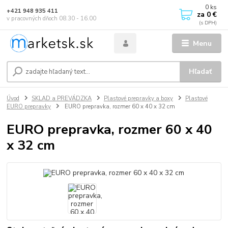
0
ks
+421 948 935 411
za
0 €
v pracovných dňoch 08.30 - 16.00
Menu
Hľadať
Úvod
SKLAD a PREVÁDZKA
Plastové prepravky a boxy
Plastové
EURO prepravky
EURO prepravka, rozmer 60 x 40 x 32 cm
EURO prepravka, rozmer 60 x 40
x 32 cm