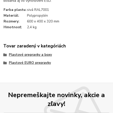
dodania aj vo vyhotovení ESD.
Farba plastu:
sivá RAL7001
Materiál:
Polypropylén
Rozmery:
600 x 400 x 320 mm
Hmotnosť:
2,4 kg
Tovar zaradený v kategóriách
Plastové prepravky a boxy
Plastové EURO prepravky
Nepremeškajte novinky, akcie a
zľavy!