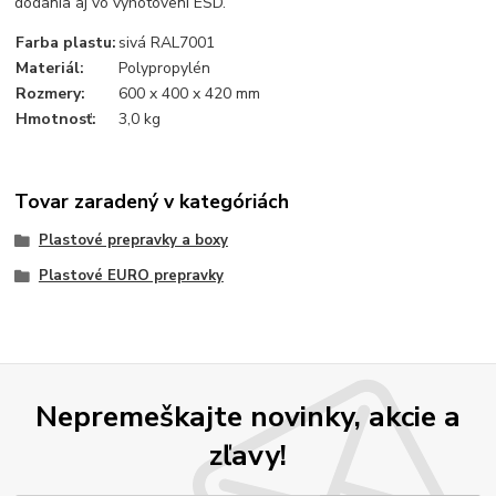
dodania aj vo vyhotovení ESD.
Farba plastu:
sivá RAL7001
Materiál:
Polypropylén
Rozmery:
600 x 400 x 420 mm
Hmotnosť:
3,0 kg
Tovar zaradený v kategóriách
Plastové prepravky a boxy
Plastové EURO prepravky
Nepremeškajte novinky, akcie a
zľavy!