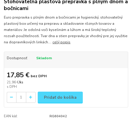
Stohovateľná plastová prepravka s plným dnom a
bočnicami
Euro prepravka s plným dnom a bočnicami je hygienický, stohovateľný
plastový box určený na prepravu a skladovanie rôznych tovarov a
materiálov. Je odolná voči kyselinám a lúhom a má široký teplotný
rozsah použiteľnosti. Tvar dna a stien prepravky je vhodný pre jej využitie
na dopravníkových linkách....
celý popis
Dostupnosť
Skladom
17,85 €
bez DPH
21,96 €
/
ks
Pridať do košíka
EAN kód:
RG604042