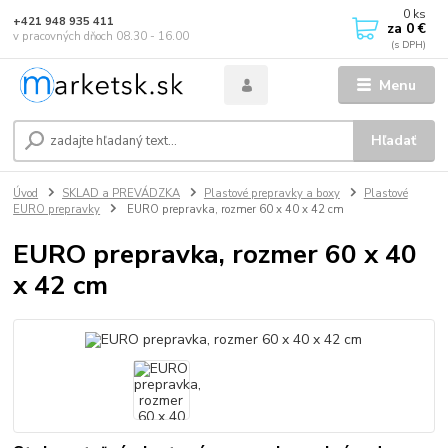
0
ks
+421 948 935 411
za
0 €
v pracovných dňoch 08.30 - 16.00
Menu
Hľadať
Úvod
SKLAD a PREVÁDZKA
Plastové prepravky a boxy
Plastové
EURO prepravky
EURO prepravka, rozmer 60 x 40 x 42 cm
EURO prepravka, rozmer 60 x 40
x 42 cm