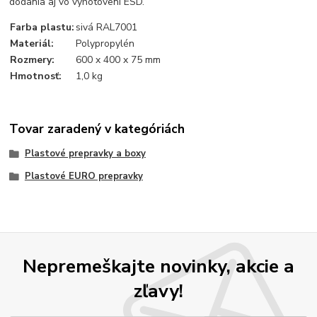
dodania aj vo vyhotovení ESD.
Farba plastu:
sivá RAL7001
Materiál:
Polypropylén
Rozmery:
600 x 400 x 75 mm
Hmotnosť:
1,0 kg
Tovar zaradený v kategóriách
Plastové prepravky a boxy
Plastové EURO prepravky
Nepremeškajte novinky, akcie a
zľavy!