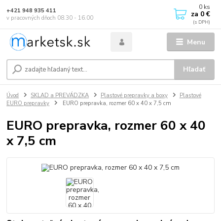
0
ks
+421 948 935 411
za
0 €
v pracovných dňoch 08.30 - 16.00
Menu
Hľadať
Úvod
SKLAD a PREVÁDZKA
Plastové prepravky a boxy
Plastové
EURO prepravky
EURO prepravka, rozmer 60 x 40 x 7,5 cm
EURO prepravka, rozmer 60 x 40
x 7,5 cm