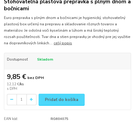
Stohovateľná plastová prepravka s plným dnom a
bočnicami
Euro prepravka s plným dnom a bočnicami je hygienický, stohovateľný
plastový box určený na prepravu a skladovanie rôznych tovarov a
materiálov. Je odolná voči kyselinám a lúhom a má široký teplotný
rozsah použiteľnosti. Tvar dna a stien prepravky je vhodný pre jej využitie
na dopravníkových linkách....
celý popis
Dostupnosť
Skladom
9,85 €
bez DPH
12,12 €
/
ks
Pridať do košíka
EAN kód:
RG604075