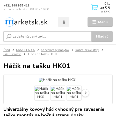
0
ks
+421 948 935 411
za
0 €
v pracovných dňoch 08.30 - 16.00
Menu
Hľadať
Úvod
KANCELÁRIA
Kancelársky nábytok
Kancelárske stoly
Príslušenstvo
Háčik na tašku HK01
Háčik na tašku HK01
Univerzálny kovový háčik vhodný pre zavesenie
tašky, montáž na bočnú stranu dosky