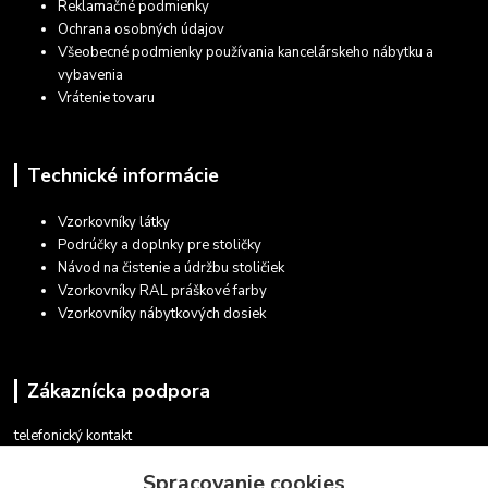
Reklamačné podmienky
Ochrana osobných údajov
Všeobecné podmienky používania kancelárskeho nábytku a
vybavenia
Vrátenie tovaru
Technické informácie
Vzorkovníky látky
Podrúčky a doplnky pre stoličky
Návod na čistenie a údržbu stoličiek
Vzorkovníky RAL práškové farby
Vzorkovníky nábytkových dosiek
Zákaznícka podpora
telefonický kontakt
+421 948 935 411
Spracovanie cookies
v pracovných dňoch 08.30 - 16.00