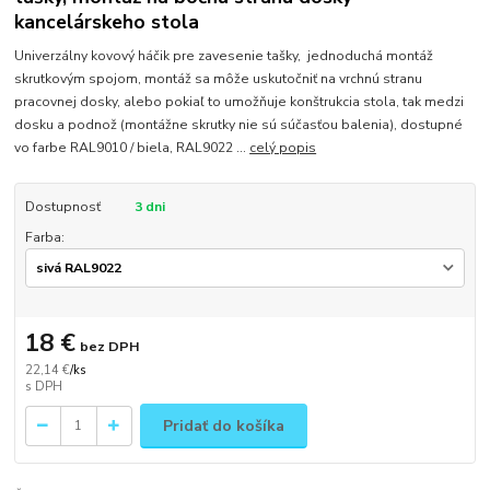
kancelárskeho stola
Univerzálny kovový háčik pre zavesenie tašky, jednoduchá montáž
skrutkovým spojom, montáž sa môže uskutočniť na vrchnú stranu
pracovnej dosky, alebo pokiaľ to umožňuje konštrukcia stola, tak medzi
dosku a podnož (montážne skrutky nie sú súčasťou balenia), dostupné
vo farbe RAL9010 / biela, RAL9022 ...
celý popis
Dostupnosť
3 dni
Farba:
18 €
bez DPH
22,14 €
/
ks
Pridať do košíka