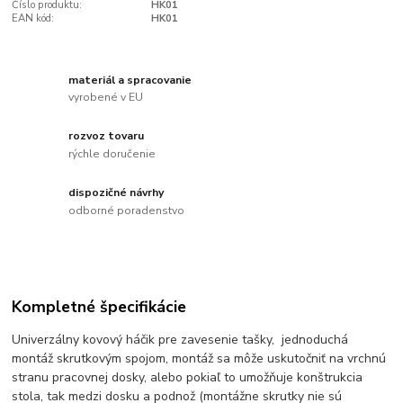
Číslo produktu:
HK01
EAN kód:
HK01
materiál a spracovanie
vyrobené v EU
rozvoz tovaru
rýchle doručenie
dispozičné návrhy
odborné poradenstvo
Kompletné špecifikácie
Univerzálny kovový háčik pre zavesenie tašky, jednoduchá
montáž skrutkovým spojom, montáž sa môže uskutočniť na vrchnú
stranu pracovnej dosky, alebo pokiaľ to umožňuje konštrukcia
stola, tak medzi dosku a podnož (montážne skrutky nie sú