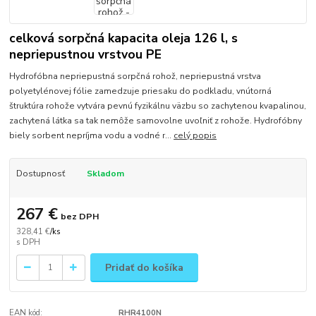
celková sorpčná kapacita oleja 126 l, s
nepriepustnou vrstvou PE
Hydrofóbna nepriepustná sorpčná rohož, nepriepustná vrstva
polyetylénovej fólie zamedzuje priesaku do podkladu, vnútorná
štruktúra rohože vytvára pevnú fyzikálnu väzbu so zachytenou kvapalinou,
zachytená látka sa tak nemôže samovolne uvoľniť z rohože. Hydrofóbny
biely sorbent nepríjma vodu a vodné r...
celý popis
Dostupnosť
Skladom
267 €
bez DPH
328,41 €
/
ks
Pridať do košíka
EAN kód:
RHR4100N