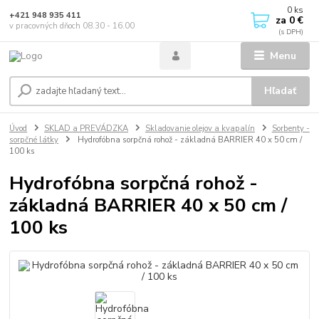
0
ks
+421 948 935 411
za
0 €
v pracovných dňoch 08.30 - 16.00
Menu
Hľadať
Úvod
SKLAD a PREVÁDZKA
Skladovanie olejov a kvapalín
Sorbenty -
sorpčné látky
Hydrofóbna sorpčná rohož - základná BARRIER 40 x 50 cm /
100 ks
Hydrofóbna sorpčná rohož -
základná BARRIER 40 x 50 cm /
100 ks