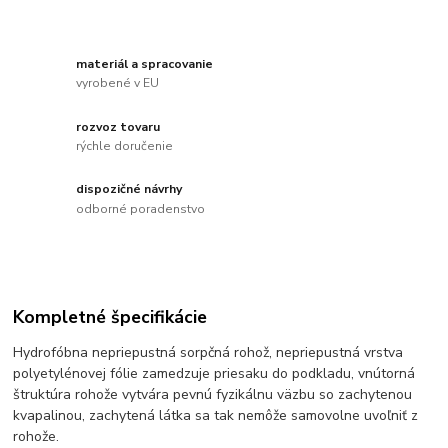
materiál a spracovanie
vyrobené v EU
rozvoz tovaru
rýchle doručenie
dispozičné návrhy
odborné poradenstvo
Kompletné špecifikácie
Hydrofóbna nepriepustná sorpčná rohož, nepriepustná vrstva
polyetylénovej fólie zamedzuje priesaku do podkladu, vnútorná
štruktúra rohože vytvára pevnú fyzikálnu väzbu so zachytenou
kvapalinou, zachytená látka sa tak nemôže samovolne uvoľniť z
rohože.