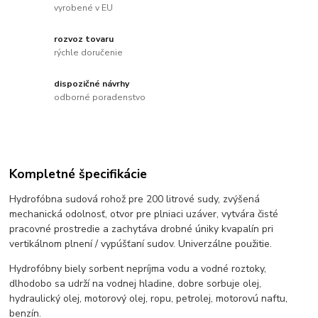
vyrobené v EU
rozvoz tovaru
rýchle doručenie
dispozičné návrhy
odborné poradenstvo
Kompletné špecifikácie
Hydrofóbna sudová rohož pre 200 litrové sudy, zvýšená
mechanická odolnosť, otvor pre plniaci uzáver, vytvára čisté
pracovné prostredie a zachytáva drobné úniky kvapalín pri
vertikálnom plnení / vypúšťaní sudov. Univerzálne použitie.
Hydrofóbny biely sorbent nepríjma vodu a vodné roztoky,
dlhodobo sa udrží na vodnej hladine, dobre sorbuje olej,
hydraulický olej, motorový olej, ropu, petrolej, motorovú naftu,
benzín.