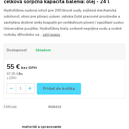
celková sorpčná kapacita balenia: olej - 24 l
Hydrofóbna sudová rohož pre 200 litrové sudy, zvýšená mechanická
odolnosť, otvor pre plniaci uzáver, vytvára čisté pracovné prostredie a
zachytáva drobné úniky kvapalín pri vertikálnom plnení / vypúšťaní sudov.
Univerzálne použitie. Hydrofóbny biely sorbent nepríjma vodu a vodné
roztoky, dlhodobo sa...
celý popis
Dostupnosť
Skladom
55 €
bez DPH
67,65 €
/
ks
Pridať do košíka
EAN kód:
RSR415
materiál a spracovanie