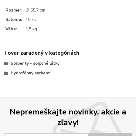
Rozmer:
∅ 55,7 cm
Balenie:
15 ks
Váha:
1,5 kg
Tovar zaradený v kategóriách
Sorbenty - sorpčné látky
Hydrofóbny sorbent
Nepremeškajte novinky, akcie a
zľavy!