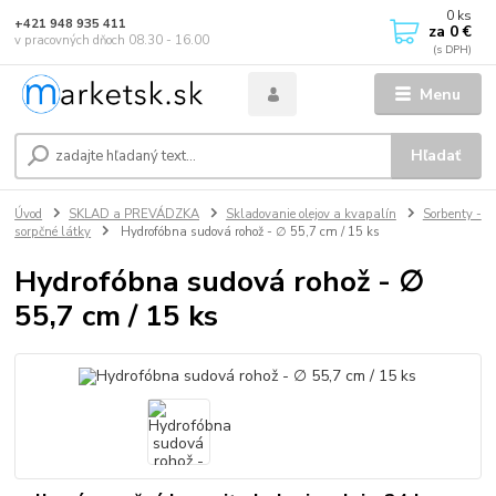
0
ks
+421 948 935 411
za
0 €
v pracovných dňoch 08.30 - 16.00
Menu
Hľadať
Úvod
SKLAD a PREVÁDZKA
Skladovanie olejov a kvapalín
Sorbenty -
sorpčné látky
Hydrofóbna sudová rohož - ∅ 55,7 cm / 15 ks
Hydrofóbna sudová rohož - ∅
55,7 cm / 15 ks