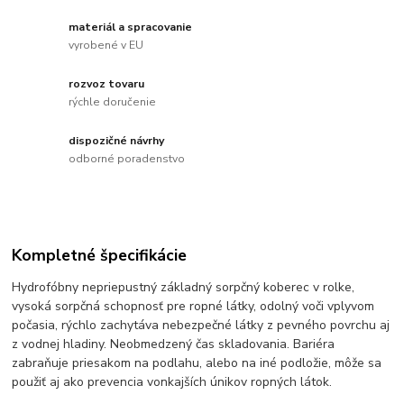
materiál a spracovanie
vyrobené v EU
rozvoz tovaru
rýchle doručenie
dispozičné návrhy
odborné poradenstvo
Kompletné špecifikácie
Hydrofóbny nepriepustný základný sorpčný koberec v rolke,
vysoká sorpčná schopnosť pre ropné látky, odolný voči vplyvom
počasia, rýchlo zachytáva nebezpečné látky z pevného povrchu aj
z vodnej hladiny. Neobmedzený čas skladovania. Bariéra
zabraňuje priesakom na podlahu, alebo na iné podložie, môže sa
použiť aj ako prevencia vonkajších únikov ropných látok.