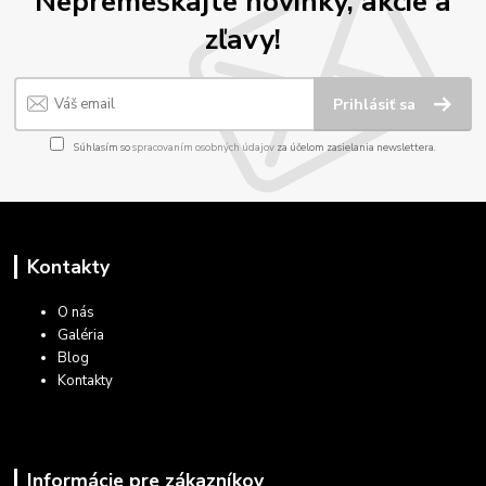
Nepremeškajte novinky, akcie a
zľavy!
Prihlásiť sa
Súhlasím so
spracovaním osobných údajov
za účelom zasielania newslettera.
Kontakty
O nás
Galéria
Blog
Kontakty
Informácie pre zákazníkov