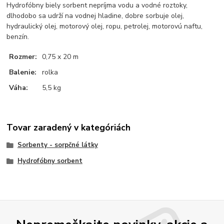
Hydrofóbny biely sorbent nepríjma vodu a vodné roztoky,
dlhodobo sa udrží na vodnej hladine, dobre sorbuje olej,
hydraulický olej, motorový olej, ropu, petrolej, motorovú naftu,
benzín.
Rozmer:
0,75 x 20 m
Balenie:
rolka
Váha:
5,5 kg
Tovar zaradený v kategóriách
Sorbenty - sorpčné látky
Hydrofóbny sorbent