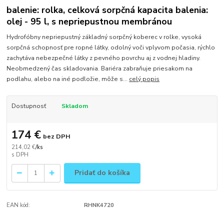
balenie: rolka, celková sorpčná kapacita balenia:
olej - 95 l, s nepriepustnou membránou
Hydrofóbny nepriepustný základný sorpčný koberec v rolke, vysoká
sorpčná schopnosť pre ropné látky, odolný voči vplyvom počasia, rýchlo
zachytáva nebezpečné látky z pevného povrchu aj z vodnej hladiny.
Neobmedzený čas skladovania. Bariéra zabraňuje priesakom na
podlahu, alebo na iné podložie, môže s...
celý popis
Dostupnosť
Skladom
174 €
bez DPH
214,02 €
/
ks
Pridať do košíka
EAN kód:
RHNK4720