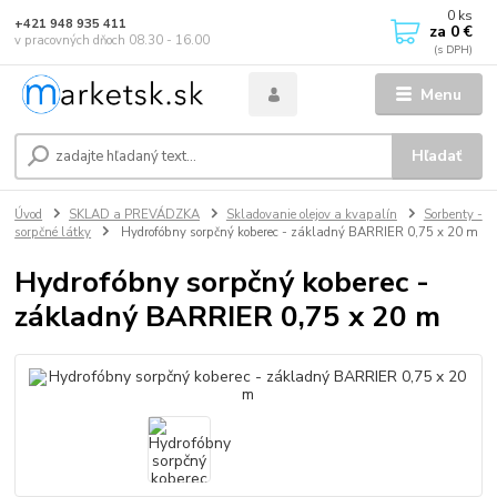
0
ks
+421 948 935 411
za
0 €
v pracovných dňoch 08.30 - 16.00
Menu
Hľadať
Úvod
SKLAD a PREVÁDZKA
Skladovanie olejov a kvapalín
Sorbenty -
sorpčné látky
Hydrofóbny sorpčný koberec - základný BARRIER 0,75 x 20 m
Hydrofóbny sorpčný koberec -
základný BARRIER 0,75 x 20 m