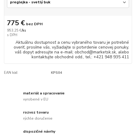
775 €
bez DPH
953,25 €
/
ks
Aktuálnu dostupnosť a cenu vybraného tovaru je potrebné
overiť, prosíme vás, vyžiadajte si potvrdenie cenovej ponuky,
váš dopyt adresujte na e-mail: obchod@marketsk.sk, alebo
kontaktujte obchodné odd., tel.: +421 948 935 411
EAN kód:
KPS04
materiál a spracovanie
vyrobené v EU
rozvoz tovaru
rýchle doručenie
dispozičné návrhy