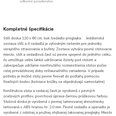
odborné poradenstvo
Kompletné špecifikácie
Stôl doska 120 x 80 cm, buk /sedadlo preglejka. Jedálenská
zostava stôl a 4 sedadlá je výhodným riešením pre jednotky
verejného stravovania a bufety. Zostava vytvára pevné stolovacie
miesto, stôl a sedadlová časť sú pevne spojené do jedného celku,
čo umožňuje veľmi ľahké udržovanie čistoty pod stolom a
zabezpečuje udržanie navrhnutého rozmiestnenia stolov počas
celej prevádzkovej doby reštauračného zariadenia. V prípade
potreby je možné stoly pevne fixovať do podlahy pomocou
fixačných bodov (kotviace krúžky sa objednávajú samostatne).
Konštrukcia stola a sedacej časti je vyrobená z pevných
oceľových profilov, povrchová úprava čiernou práškovou farbou.
Stolová doska je vyrobená z pevnej laminovanej drevotriesky
lemovaná s ABS hranou hr. 2,0 mm. Pevné sedadlo a operadlo je
vyrobené z odolnej a pružnej ohýbanej lakovanej preglejky. Miesto