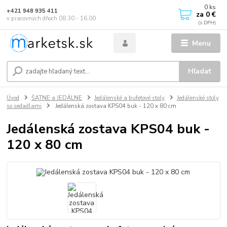
0
ks
+421 948 935 411
za
0 €
v pracovných dňoch 08.30 - 16.00
Menu
Hľadať
Úvod
ŠATNE a JEDÁLNE
Jedálenské a bufetové stoly
Jedálenské stoly
so sedadlami
Jedálenská zostava KPS04 buk - 120 x 80 cm
Jedálenská zostava KPS04 buk -
120 x 80 cm