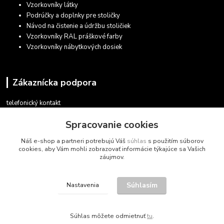
Vzorkovníky látky
Podrúčky a doplnky pre stoličky
Návod na čistenie a údržbu stoličiek
Vzorkovníky RAL práškové farby
Vzorkovníky nábytkových dosiek
Zákaznícka podpora
telefonický kontakt
+421 948 935 411
Spracovanie cookies
v pracovných dňoch 08.30 - 16.00
Náš e-shop a partneri potrebujú Váš
súhlas
s použitím súborov
obchod@marketsk.sk
cookies, aby Vám mohli zobrazovať informácie týkajúce sa Vašich
záujmov.
Súhlasím
Nastavenia
© 2013 - 2026
Súhlas môžete odmietnuť
tu
.
Vytvorené na
Eshop-rychlo.sk