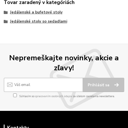
Tovar zaradený v kategóriách
Jedálenské a bufetové stoly
Jedálenské stoly so sedadlami
Nepremeškajte novinky, akcie a
zľavy!
Prihlásiť sa
Súhlasím so
spracovaním osobných údajov
za účelom zasielania newslettera.
Kontakty