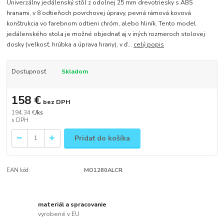
Univerzálny jedálenský stôl z odolnej 25 mm drevotriesky s ABS
hranami, v 8 odtieňoch povrchovej úpravy, pevná rámová kovová
konštrukcia vo farebnom odtieni chróm, alebo hliník. Tento model
jedálenského stola je možné objednať aj v iných rozmeroch stolovej
dosky (veľkosť, hrúbka a úprava hrany), v ď...
celý popis
Dostupnosť
Skladom
158 €
bez DPH
194,34 €
/
ks
Pridať do košíka
EAN kód:
MO1280ALCR
materiál a spracovanie
vyrobené v EU