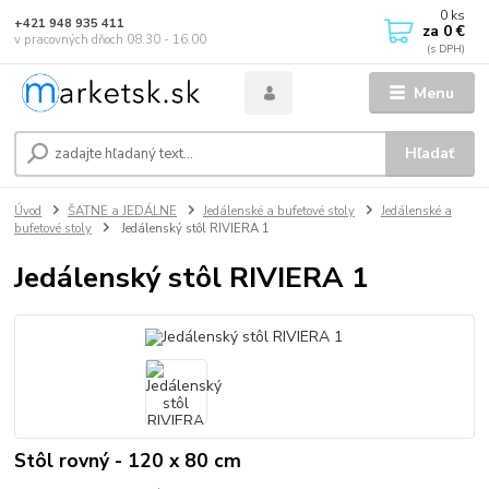
0
ks
+421 948 935 411
za
0 €
v pracovných dňoch 08.30 - 16.00
Menu
Hľadať
Úvod
ŠATNE a JEDÁLNE
Jedálenské a bufetové stoly
Jedálenské a
bufetové stoly
Jedálenský stôl RIVIERA 1
Jedálenský stôl RIVIERA 1
Stôl rovný - 120 x 80 cm