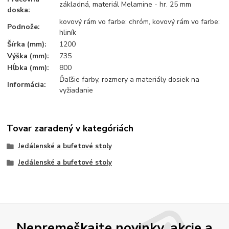
základná, materiál Melamine - hr. 25 mm
doska:
kovový rám vo farbe: chróm, kovový rám vo farbe:
Podnože:
hliník
Šírka (mm):
1200
Výška (mm):
735
Hĺbka (mm):
800
Ďaľšie farby, rozmery a materiály dosiek na
Informácia:
vyžiadanie
Tovar zaradený v kategóriách
Jedálenské a bufetové stoly
Jedálenské a bufetové stoly
Nepremeškajte novinky, akcie a