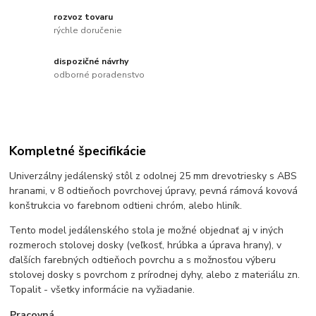
rozvoz tovaru
rýchle doručenie
dispozičné návrhy
odborné poradenstvo
Kompletné špecifikácie
Univerzálny jedálenský stôl z odolnej 25 mm drevotriesky s ABS
hranami, v 8 odtieňoch povrchovej úpravy, pevná rámová kovová
konštrukcia vo farebnom odtieni chróm, alebo hliník.
Tento model jedálenského stola je možné objednať aj v iných
rozmeroch stolovej dosky (veľkosť, hrúbka a úprava hrany), v
ďalších farebných odtieňoch povrchu a s možnosťou výberu
stolovej dosky s povrchom z prírodnej dyhy, alebo z materiálu zn.
Topalit - všetky informácie na vyžiadanie.
Pracovná