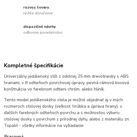
rozvoz tovaru
rýchle doručenie
dispozičné návrhy
odborné poradenstvo
Kompletné špecifikácie
Univerzálny jedálenský stôl z odolnej 25 mm drevotriesky s ABS
hranami, v 8 odtieňoch povrchovej úpravy, pevná rámová kovová
konštrukcia vo farebnom odtieni chróm, alebo hliník.
Tento model jedálenského stola je možné objednať aj v iných
rozmeroch stolovej dosky (veľkosť, hrúbka a úprava hrany), v
ďalších farebných odtieňoch povrchu a s možnosťou výberu
stolovej dosky s povrchom z prírodnej dyhy, alebo z materiálu zn.
Topalit - všetky informácie na vyžiadanie.
Pracovná