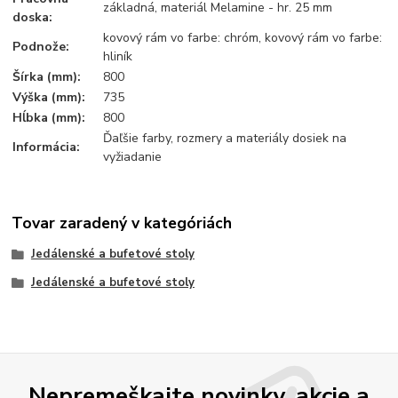
základná, materiál Melamine - hr. 25 mm
doska:
kovový rám vo farbe: chróm, kovový rám vo farbe:
Podnože:
hliník
Šírka (mm):
800
Výška (mm):
735
Hĺbka (mm):
800
Ďaľšie farby, rozmery a materiály dosiek na
Informácia:
vyžiadanie
Tovar zaradený v kategóriách
Jedálenské a bufetové stoly
Jedálenské a bufetové stoly
Nepremeškajte novinky, akcie a