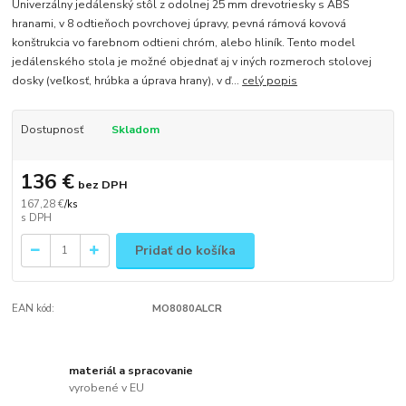
Univerzálny jedálenský stôl z odolnej 25 mm drevotriesky s ABS
hranami, v 8 odtieňoch povrchovej úpravy, pevná rámová kovová
konštrukcia vo farebnom odtieni chróm, alebo hliník. Tento model
jedálenského stola je možné objednať aj v iných rozmeroch stolovej
dosky (veľkosť, hrúbka a úprava hrany), v ď...
celý popis
Dostupnosť
Skladom
136 €
bez DPH
167,28 €
/
ks
Pridať do košíka
EAN kód:
MO8080ALCR
materiál a spracovanie
vyrobené v EU