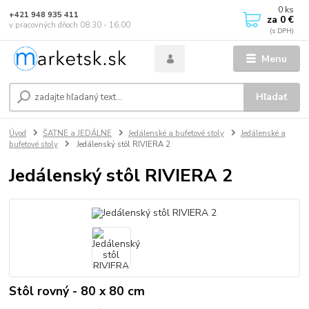
0
ks
+421 948 935 411
za
0 €
v pracovných dňoch 08.30 - 16.00
Menu
Hľadať
Úvod
ŠATNE a JEDÁLNE
Jedálenské a bufetové stoly
Jedálenské a
bufetové stoly
Jedálenský stôl RIVIERA 2
Jedálenský stôl RIVIERA 2
Stôl rovný - 80 x 80 cm