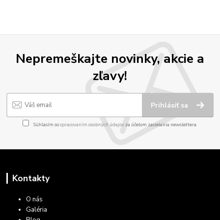
Nepremeškajte novinky, akcie a
zľavy!
Prihlásiť sa
Súhlasím so
spracovaním osobných údajov
za účelom zasielania newslettera.
Kontakty
O nás
Galéria