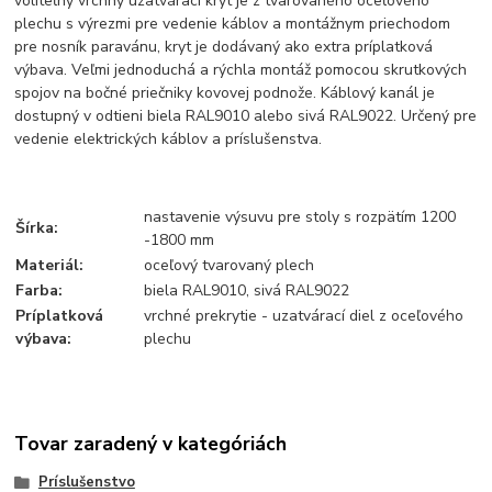
voliteľný vrchný uzatvárací kryt je z tvarovaného oceľového
plechu s výrezmi pre vedenie káblov a montážnym priechodom
pre nosník paravánu, kryt je dodávaný ako extra príplatková
výbava. Veľmi jednoduchá a rýchla montáž pomocou skrutkových
spojov na bočné priečniky kovovej podnože. Káblový kanál je
dostupný v odtieni biela RAL9010 alebo sivá RAL9022. Určený pre
vedenie elektrických káblov a príslušenstva.
nastavenie výsuvu pre stoly s rozpätím 1200
Šírka:
-1800 mm
Materiál:
oceľový tvarovaný plech
Farba:
biela RAL9010, sivá RAL9022
Príplatková
vrchné prekrytie - uzatvárací diel z oceľového
výbava:
plechu
Tovar zaradený v kategóriách
Príslušenstvo