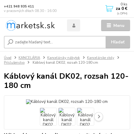
0
ks
+421 948 935 411
za
0 €
v pracovných dňoch 08.30 - 16.00
Menu
Hľadať
Úvod
KANCELÁRIA
Kancelársky nábytok
Kancelárske stoly
Príslušenstvo
Káblový kanál DK02, rozsah 120-180 cm
Káblový kanál DK02, rozsah 120-
180 cm