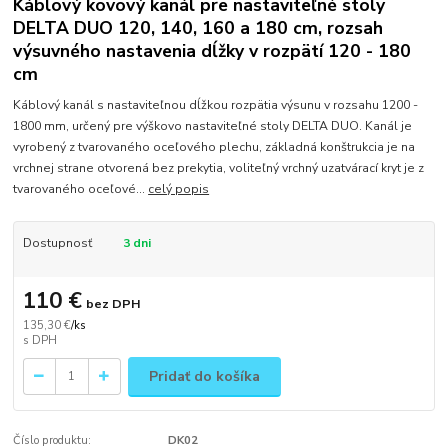
Káblový kovový kanál pre nastaviteľné stoly
DELTA DUO 120, 140, 160 a 180 cm, rozsah
výsuvného nastavenia dĺžky v rozpätí 120 - 180
cm
Káblový kanál s nastaviteľnou dĺžkou rozpätia výsunu v rozsahu 1200 -
1800 mm, určený pre výškovo nastaviteľné stoly DELTA DUO. Kanál je
vyrobený z tvarovaného oceľového plechu, základná konštrukcia je na
vrchnej strane otvorená bez prekytia, voliteľný vrchný uzatvárací kryt je z
tvarovaného oceľové...
celý popis
Dostupnosť
3 dni
110 €
bez DPH
135,30 €
/
ks
Pridať do košíka
Číslo produktu:
DK02