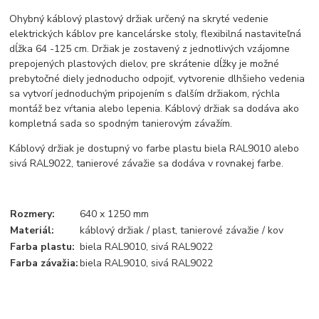
Ohybný káblový plastový držiak určený na skryté vedenie
elektrických káblov pre kancelárske stoly, flexibilná nastaviteľná
dĺžka 64 -125 cm. Držiak je zostavený z jednotlivých vzájomne
prepojených plastových dielov, pre skrátenie dĺžky je možné
prebytočné diely jednoducho odpojiť, vytvorenie dlhšieho vedenia
sa vytvorí jednoduchým pripojením s ďalším držiakom, rýchla
montáž bez vŕtania alebo lepenia. Káblový držiak sa dodáva ako
kompletná sada so spodným tanierovým závažím.
Káblový držiak je dostupný vo farbe plastu biela RAL9010 alebo
sivá RAL9022, tanierové závažie sa dodáva v rovnakej farbe.
Rozmery:
640 x 1250 mm
Materiál:
káblový držiak / plast, tanierové závažie / kov
Farba plastu:
biela RAL9010, sivá RAL9022
Farba závažia:
biela RAL9010, sivá RAL9022