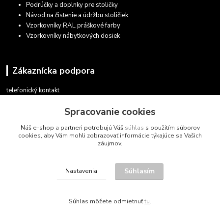
Podrúčky a doplnky pre stoličky
Návod na čistenie a údržbu stoličiek
Vzorkovníky RAL práškové farby
Vzorkovníky nábytkových dosiek
Zákaznícka podpora
telefonický kontakt
+421 948 935 411
Spracovanie cookies
v pracovných dňoch 08.30 - 16.00
Náš e-shop a partneri potrebujú Váš
súhlas
s použitím súborov
obchod@marketsk.sk
cookies, aby Vám mohli zobrazovať informácie týkajúce sa Vašich
záujmov.
Súhlasím
Nastavenia
© 2013 - 2026
Súhlas môžete odmietnuť
tu
.
Vytvorené na
Eshop-rychlo.sk