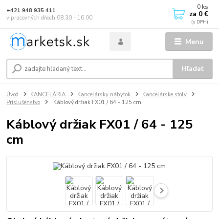
0
ks
+421 948 935 411
za
0 €
v pracovných dňoch 08.30 - 16.00
Menu
Hľadať
Úvod
KANCELÁRIA
Kancelársky nábytok
Kancelárske stoly
Príslušenstvo
Káblový držiak FX01 / 64 - 125 cm
Káblový držiak FX01 / 64 - 125
cm