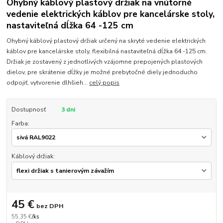
Ohybný káblový plastový držiak na vnútorné
vedenie elektrických káblov pre kancelárske stoly,
nastaviteľná dĺžka 64 -125 cm
Ohybný káblový plastový držiak určený na skryté vedenie elektrických
káblov pre kancelárske stoly, flexibilná nastaviteľná dĺžka 64 -125 cm.
Držiak je zostavený z jednotlivých vzájomne prepojených plastových
dielov, pre skrátenie dĺžky je možné prebytočné diely jednoducho
odpojiť, vytvorenie dlhšieh...
celý popis
Dostupnosť
3 dni
Farba:
Káblový držiak:
45 €
bez DPH
55,35 €
/
ks