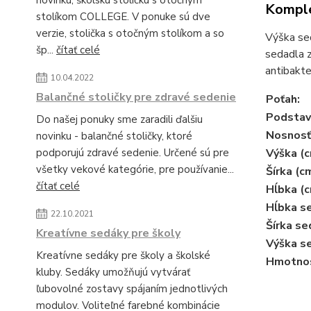
novinku, školskú stoličku s otočným
Komple
stolíkom COLLEGE. V ponuke sú dve
verzie, stolička s otočným stolíkom a so
Výška se
šp...
čítať celé
sedadla z
antibakte
10.04.2022
Balančné stoličky pre zdravé sedenie
Poťah:
Podstav
Do našej ponuky sme zaradili ďalšiu
Nosnosť
novinku - balančné stoličky, ktoré
podporujú zdravé sedenie. Určené sú pre
Výška (c
všetky vekové kategórie, pre používanie...
Šírka (c
čítať celé
Hĺbka (c
Hĺbka se
22.10.2021
Šírka se
Kreatívne sedáky pre školy
Výška se
Kreatívne sedáky pre školy a školské
Hmotnos
kluby. Sedáky umožňujú vytvárať
ľubovolné zostavy spájaním jednotlivých
modulov. Voliteľné farebné kombinácie