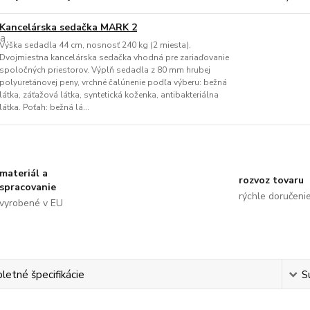
Kancelárska sedačka MARK 2
Výška sedadla 44 cm, nosnosť 240 kg (2 miesta).
Dvojmiestna kancelárska sedačka vhodná pre zariaďovanie
spoločných priestorov. Výplň sedadla z 80 mm hrubej
polyuretánovej peny, vrchné čalúnenie podľa výberu: bežná
látka, záťažová látka, syntetická koženka, antibakteriálna
látka. Poťah: bežná lá...
materiál a
rozvoz tovaru
spracovanie
rýchle doručeni
vyrobené v EU
etné špecifikácie
S