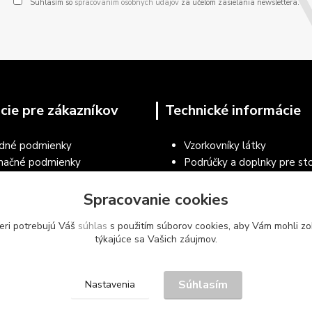
Súhlasím so
spracovaním osobných údajov
za účelom zasielania newslettera.
cie pre zákazníkov
Technické informácie
dné podmienky
Vzorkovníky látky
mačné podmienky
Podrúčky a doplnky pre sto
a osobných údajov
Návod na čistenie a údržbu 
ecné podmienky používania
Spracovanie cookies
Vzorkovníky RAL práškové 
árskeho nábytku a vybavenia
Vzorkovníky nábytkových d
eri potrebujú Váš
súhlas
s použitím súborov cookies, aby Vám mohli zo
ie tovaru
týkajúce sa Vašich záujmov.
Súhlasím
Nastavenia