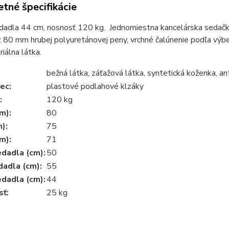
tné špecifikácie
dadla 44 cm, nosnosť 120 kg.
 Jednomiestna k
ancelárska sedačk
 80 mm hrubej polyuretánovej peny, vrchné čalúnenie podľa výber
riálna látka.
bežná látka, záťažová látka, syntetická koženka, an
ec:
plastové podlahové klzáky
:
120 kg
m):
80
m):
75
m):
71
dadla (cm):
50
dadla (cm):
55
dadla (cm):
44
ť:
25 kg