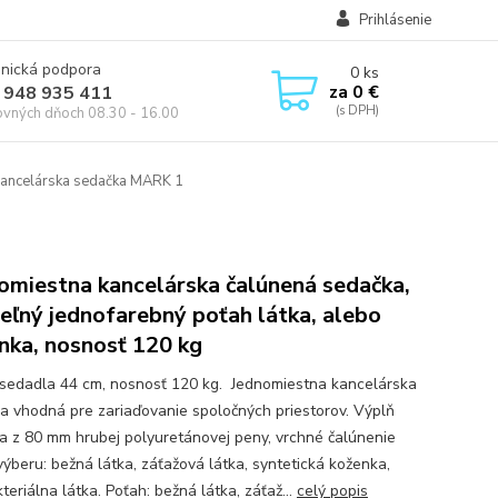
Prihlásenie
onická podpora
0
ks
za
0 €
 948 935 411
ovných dňoch 08.30 - 16.00
ancelárska sedačka MARK 1
omiestna kancelárska čalúnená sedačka,
teľný jednofarebný poťah látka, alebo
nka, nosnosť 120 kg
sedadla 44 cm, nosnosť 120 kg. Jednomiestna kancelárska
a vhodná pre zariaďovanie spoločných priestorov. Výplň
a z 80 mm hrubej polyuretánovej peny, vrchné čalúnenie
výberu: bežná látka, záťažová látka, syntetická koženka,
teriálna látka. Poťah: bežná látka, záťaž...
celý popis