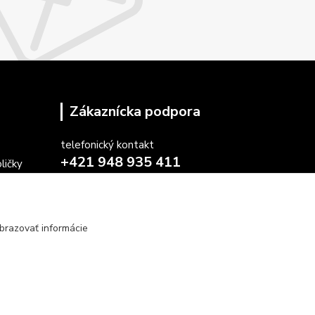
Zákaznícka podpora
telefonický kontakt
+421 948 935 411
ličky
v pracovných dňoch 08.30 - 16.00
stoličiek
farby
obchod@marketsk.sk
osiek
brazovať informácie