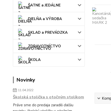
ŠATNE a JEDÁLNE
DIELŇA a VÝROBA
SKLAD a PREVÁDZKA
ZDRAVOTNÍCTVO
ŠKOLA
Novinky
11.04.2022
Školská stolička s otočným stolíkom
Kompl
Práve sme do predaja zaradili ďalšiu