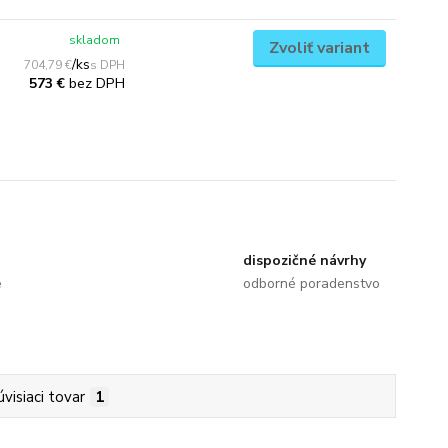
skladom
Zvoliť variant
/
ks
704,79 €
bez DPH
573 €
dispozičné návrhy
e
odborné poradenstvo
úvisiaci tovar
1