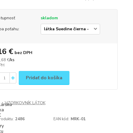
tupnosť
skladom
ba poťahu:
16 €
bez DPH
/
ks
,68 €
Pridať do košíka
VZORKOVNÍK LÁTOK
roduktu:
2486
EAN kód:
MRK-01