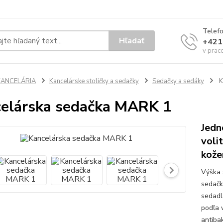
Telef
Hľadať
+421
v prac
KANCELÁRIA
Kancelárske stoličky a sedačky
Sedačky a sedáky
K
elárska sedačka MARK 1
Jedn
voli
kože
Výška 
sedačk
sedadl
podľa 
antibak