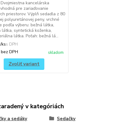
 Dvojmiestna kancelárska
vhodná pre zariaďovanie
ch priestorov. Výplň sedadla z 80
j polyuretánovej peny, vrchné
e podľa výberu: bežná látka,
 látka, syntetická koženka,
riálna látka. Poťah: bežná lá...
€
/
ks
€
bez DPH
skladom
Zvoliť variant
zaradený v kategóriách
ky a sedáky
Sedačky