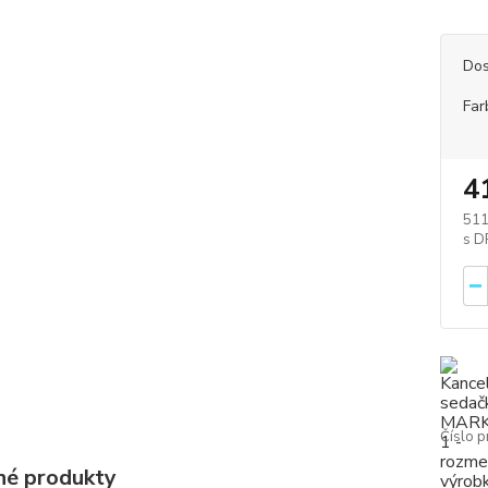
Dos
Far
4
511
Číslo p
é produkty