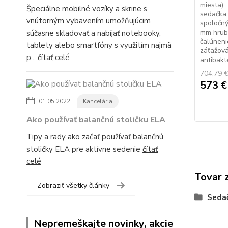
miesta).
Špeciálne mobilné vozíky a skrine s
sedačka 
vnútorným vybavením umožňujúcim
spoločný
mm hrube
súčasne skladovať a nabíjať notebooky,
čalúneni
tablety alebo smartfóny s využitím najmä
záťažová
p...
čítať celé
antibakte
704,79 
573 
01.05.2022
Kancelária
Ako používať balančnú stoličku ELA
Tipy a rady ako začať používať balančnú
stoličky ELA pre aktívne sedenie
čítať
celé
Tovar 
Zobraziť všetky články
Sedač
Nepremeškajte novinky, akcie