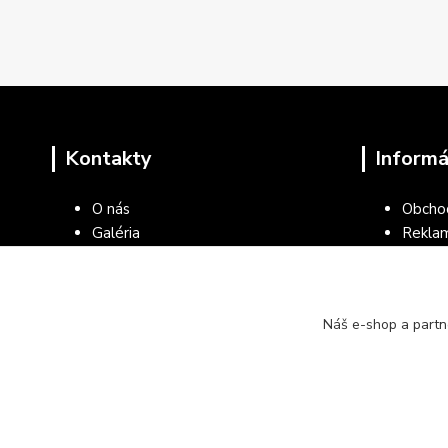
Kontakty
Informá
O nás
Obcho
Galéria
Rekla
Blog
Ochran
Kontakty
Všeob
kancel
Náš e-shop a partn
Vráten