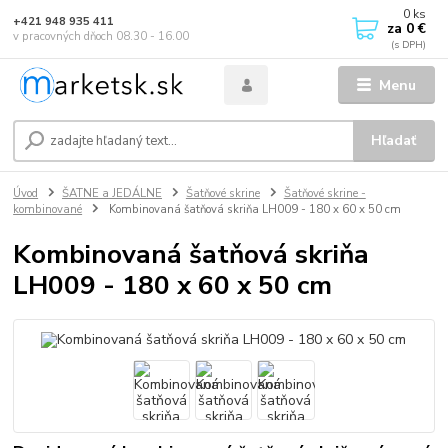
0
ks
+421 948 935 411
za
0 €
v pracovných dňoch 08.30 - 16.00
Menu
Hľadať
Úvod
ŠATNE a JEDÁLNE
Šatňové skrine
Šatňové skrine -
kombinované
Kombinovaná šatňová skriňa LH009 - 180 x 60 x 50 cm
Kombinovaná šatňová skriňa
LH009 - 180 x 60 x 50 cm