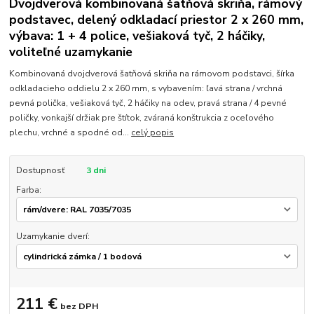
Dvojdverová kombinovaná šatňová skriňa, rámový
podstavec, delený odkladací priestor 2 x 260 mm,
výbava: 1 + 4 police, vešiaková tyč, 2 háčiky,
voliteľné uzamykanie
Kombinovaná dvojdverová šatňová skriňa na rámovom podstavci, šírka
odkladacieho oddielu 2 x 260 mm, s vybavením: ľavá strana / vrchná
pevná polička, vešiaková tyč, 2 háčiky na odev, pravá strana / 4 pevné
poličky, vonkajší držiak pre štítok, zváraná konštrukcia z oceľového
plechu, vrchné a spodné od...
celý popis
Dostupnosť
3 dni
Farba:
Uzamykanie dverí:
211 €
bez DPH