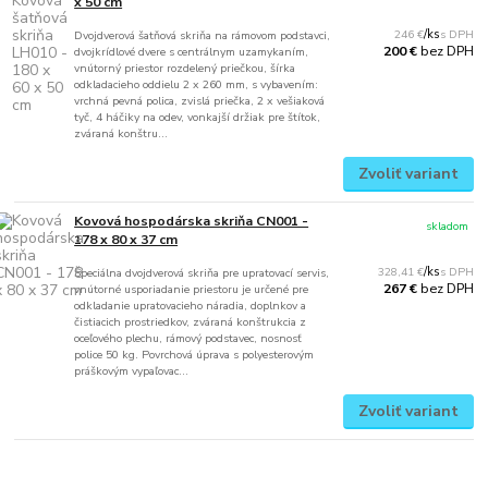
x 50 cm
246 €
/
ks
Dvojdverová šatňová skriňa na rámovom podstavci,
bez DPH
200 €
dvojkrídlové dvere s centrálnym uzamykaním,
vnútorný priestor rozdelený priečkou, šírka
odkladacieho oddielu 2 x 260 mm, s vybavením:
vrchná pevná polica, zvislá priečka, 2 x vešiaková
tyč, 4 háčiky na odev, vonkajší držiak pre štítok,
zváraná konštru...
Zvoliť variant
Kovová hospodárska skriňa CN001 -
skladom
178 x 80 x 37 cm
328,41 €
/
ks
Špeciálna dvojdverová skriňa pre upratovací servis,
bez DPH
267 €
vnútorné usporiadanie priestoru je určené pre
odkladanie upratovacieho náradia, doplnkov a
čistiacich prostriedkov, zváraná konštrukcia z
oceľového plechu, rámový podstavec, nosnosť
police 50 kg. Povrchová úprava s polyesterovým
práškovým vypaľovac...
Zvoliť variant