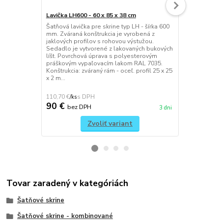
Lavička LH600 - 60 x 85 x 38 cm
Šatňová lavi
Šatňová lavička pre skrine typ LH - šírka 600
Šatňová lav
mm. Zváraná konštrukcia je vyrobená z
roštom na od
jaklových profilov s rohovou výstužou.
bukových lat
Sedadlo je vytvorené z lakovaných bukových
úpravou bez
líšt. Povrchová úprava s polyesterovým
podnože z pr
práškovým vypaľovacím lakom RAL 7035.
povrchovou 
Konštrukcia: zváraný rám - oceľ. profil 25 x 25
polyesterov
x 2 m...
odtieňoch f
montáž...
110,70 €
121,77 €
/
ks
/
ks
90 €
99 €
bez DPH
bez 
3 dni
Zvoliť variant
Tovar zaradený v kategóriách
Šatňové skrine
Šatňové skrine - kombinované