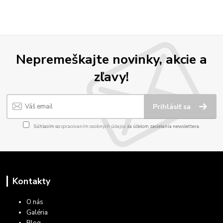
Nepremeškajte novinky, akcie a
zľavy!
Prihlásiť sa
Súhlasím so
spracovaním osobných údajov
za účelom zasielania newslettera.
Kontakty
O nás
Galéria