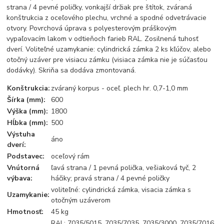
strana / 4 pevné poličky, vonkajší držiak pre štítok, zváraná
konštrukcia z oceľového plechu, vrchné a spodné odvetrávacie
otvory. Povrchová úprava s polyesterovým práškovým
vypaľovacím lakom v odtieňoch farieb RAL. Zosilnená tuhosť
dverí. Voliteľné uzamykanie: cylindrická zámka 2 ks kľúčov, alebo
otočný uzáver pre visiacu zámku (visiaca zámka nie je súčasťou
dodávky). Skriňa sa dodáva zmontovaná.
Konštrukcia:
zváraný korpus - oceľ. plech hr. 0,7-1,0 mm
Šírka (mm):
600
Výška (mm):
1800
Hĺbka (mm):
500
Výstuha
áno
dverí:
Podstavec:
oceľový rám
Vnútorná
ľavá strana / 1 pevná polička, vešiaková tyč, 2
výbava:
háčiky; pravá strana / 4 pevné poličky
voliteľné: cylindrická zámka, visacia zámka s
Uzamykanie:
otočným uzáverom
Hmotnosť:
45 kg
RAL: 7035/5015, 7035/7035, 7035/3000, 7035/7016,