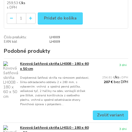
259,53 €
/
ks
Pridať do košíka
Číslo produktu:
LH009
EAN kód:
LH009
Podobné produkty
Kovová šatňová skriňa LH008 - 180 x 60
3 dni
x 50 cm
254,61 €
/
ks
Dvojdverová šatňová skriňa na rámovom podstavci,
bez DPH
207 €
šírka odkladacieho oddielu 2 x 260 mm, s
vybavením: vrchná a spodná pevná polička,
vešiaková tyč, 2 háčiky na odev, vonkajší držiak
pre štítok, zváraná konštrukcia z oceľového
plechu, vrchné a spodné odvetrávacie otvory.
Povrchová úprava s polyestero...
Zvoliť variant
Kovová šatňová skriňa LH010 - 180 x 60
3 dni