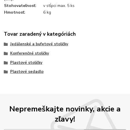
Stohovateľnosť:
v stĺpci max. 5 ks
Hmotnosť:
6 kg
Tovar zaradený v kategóriách
Jedálenské a bufetové stoličky
Konferenčné stoličky
Plastové stoličky
Plastové sedadlo
Nepremeškajte novinky, akcie a
zľavy!