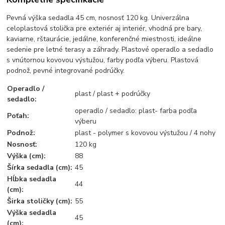
Pevná výška sedadla 45 cm, nosnosť 120 kg.
Univerzálna
celoplastová stolička pre exteriér aj interiér, vhodná pre bary,
kaviarne, rštaurácie, jedálne, konferenčné miestnosti, ideálne
sedenie pre letné terasy a záhrady. Plastové operadlo a sedadlo
s vnútornou kovovou výstužou, farby podľa výberu. Plastová
podnož, pevné integrované podrúčky.
Operadlo /
plast / plast + podrúčky
sedadlo:
operadlo / sedadlo: plast- farba podľa
Poťah:
výberu
Podnož:
plast - polymer s kovovou výstužou / 4 nohy
Nosnosť:
120 kg
Výška (cm):
88
Šírka sedadla (cm):
45
Hĺbka sedadla
44
(cm):
Širka stoličky (cm):
55
Výška sedadla
45
(cm):