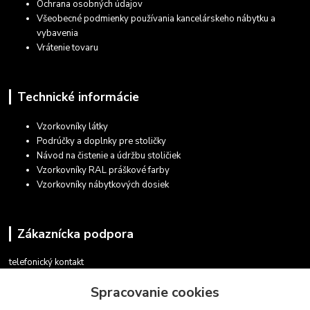
Ochrana osobných údajov
Všeobecné podmienky používania kancelárskeho nábytku a
vybavenia
Vrátenie tovaru
Technické informácie
Vzorkovníky látky
Podrúčky a doplnky pre stoličky
Návod na čistenie a údržbu stoličiek
Vzorkovníky RAL práškové farby
Vzorkovníky nábytkových dosiek
Zákaznícka podpora
telefonický kontakt
+421 948 935 411
Spracovanie cookies
v pracovných dňoch 08.30 - 16.00