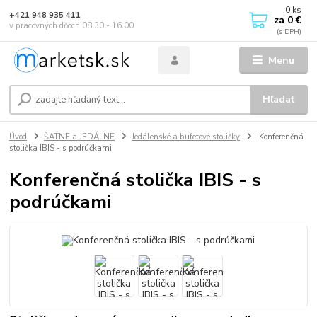
0
ks
+421 948 935 411
za
0 €
v pracovných dňoch 08.30 - 16.00
Menu
Hľadať
Úvod
ŠATNE a JEDÁLNE
Jedálenské a bufetové stoličky
Konferenčná
stolička IBIS - s podrúčkami
Konferenčná stolička IBIS - s
podrúčkami