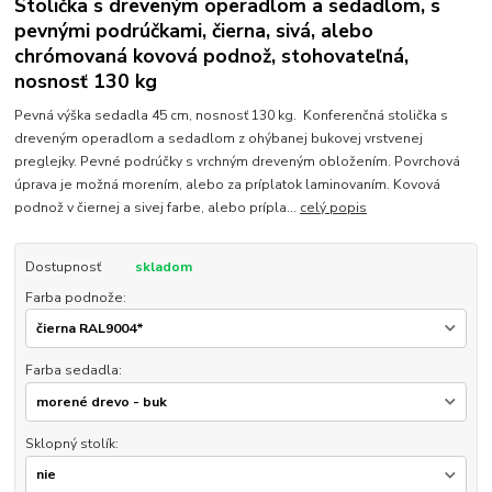
Stolička s dreveným operadlom a sedadlom, s
pevnými podrúčkami, čierna, sivá, alebo
chrómovaná kovová podnož, stohovateľná,
nosnosť 130 kg
Pevná výška sedadla 45 cm, nosnosť 130 kg. Konferenčná stolička s
dreveným operadlom a sedadlom z ohýbanej bukovej vrstvenej
preglejky. Pevné podrúčky s vrchným dreveným obložením. Povrchová
úprava je možná morením, alebo za príplatok laminovaním. Kovová
podnož v čiernej a sivej farbe, alebo prípla...
celý popis
Dostupnosť
skladom
Farba podnože:
Farba sedadla:
Sklopný stolík: