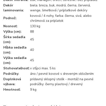
Dekór
biela. breza, buk, modrá, čierna, červená,
laminovania:
wenge, limetková / príplatkové dekóry
kovová / 4 nohy, farba: čierna, sivá, alebo
Podnož:
chrómová za príplatok
Nosnosť:
130 kg
Výška (cm):
88
Šírka sedadla
45
(cm):
Hĺbka sedadla
40
(cm):
Výška sedadla
45
(cm):
Stohovateľnosť:
v stĺpci max. 5 ks
Podrúčky:
áno / pevné kovové s dreveným obložením
Doplnková
prídavný sklopný stolík - montáž na pevné
výbava:
podrúčky: čierny plastový / drevený
Hmotnosť:
9 kg