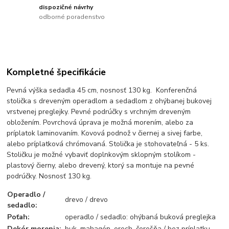
dispozičné návrhy
odborné poradenstvo
Kompletné špecifikácie
Pevná výška sedadla 45 cm, nosnosť 130 kg.
 K
onferenčná
stolička s dreveným operadlom a sedadlom z ohýbanej bukovej
vrstvenej preglejky. Pevné podrúčky s vrchným dreveným
obložením. Povrchová úprava je možná morením, alebo za
príplatok laminovaním. Kovová podnož v čiernej a sivej farbe,
alebo príplatková chrómovaná. Stolička je stohovateľná - 5 ks.
Stoličku je možné vybaviť doplnkovým sklopným stolíkom -
plastový čierny, alebo drevený, ktorý sa montuje na pevné
podrúčky. Nosnosť 130 kg.
Operadlo /
drevo / drevo
sedadlo:
Poťah:
operadlo / sedadlo: ohýbaná buková preglejka
Dekór morenia:
buk, mahagón, orech, čerešňa / bez príplatku