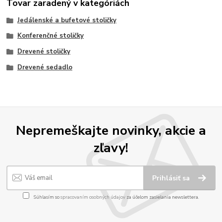
Tovar zaradený v kategóriách
Jedálenské a bufetové stoličky
Konferenčné stoličky
Drevené stoličky
Drevené sedadlo
Nepremeškajte novinky, akcie a
zľavy!
Prihlásiť sa
Súhlasím so
spracovaním osobných údajov
za účelom zasielania newslettera.