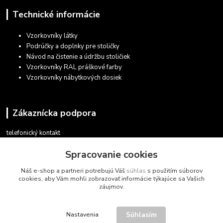
Technické informácie
Vzorkovníky látky
Podrúčky a doplnky pre stoličky
Návod na čistenie a údržbu stoličiek
Vzorkovníky RAL práškové farby
Vzorkovníky nábytkových dosiek
Zákaznícka podpora
telefonický kontakt
+421 948 935 411
Spracovanie cookies
v pracovných dňoch 08.30 - 16.00
Náš e-shop a partneri potrebujú Váš
súhlas
s použitím súborov
obchod@marketsk.sk
cookies, aby Vám mohli zobrazovať informácie týkajúce sa Vašich
záujmov.
Súhlasím
Nastavenia