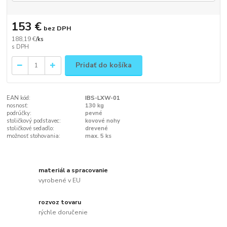
153 €
bez DPH
188,19 €
/
ks
Pridať do košíka
EAN kód:
IBS-LXW-01
nosnosť:
130 kg
podrúčky:
pevné
stoličkový podstavec:
kovové nohy
stoličkové sedadlo:
drevené
možnosť stohovania:
max. 5 ks
materiál a spracovanie
vyrobené v EU
rozvoz tovaru
rýchle doručenie