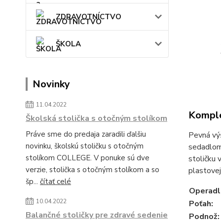
ZDRAVOTNÍCTVO
ŠKOLA
Novinky
11.04.2022
Komple
Školská stolička s otočným stolíkom
Práve sme do predaja zaradili ďalšiu
Pevná vý
novinku, školskú stoličku s otočným
sedadlom.
stolíkom COLLEGE. V ponuke sú dve
stoličku
verzie, stolička s otočným stolíkom a so
plastovej
šp...
čítať celé
Operadl
10.04.2022
Poťah:
Balančné stoličky pre zdravé sedenie
Podnož: