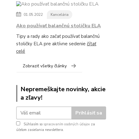
01.05.2022
Kancelária
Ako používať balančnú stoličku ELA
Tipy a rady ako začať používať balančnú
stoličky ELA pre aktívne sedenie
čítať
celé
Zobraziť všetky články
Nepremeškajte novinky, akcie
a zľavy!
Prihlásiť sa
Súhlasím so
spracovaním osobných údajov
za
účelom zasielania newslettera.