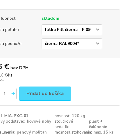
tupnosť
skladom
ba poťahu:
ba podnože:
6 €
bez DPH
/
ks
18 €
Pridať do košíka
d:
MIA-PXC-01
nosnosť:
120 kg
ový podstavec:
kovové nohy
stoličkové
plast +
sedadlo:
čalúnenie
alúnenia:
penový molitan
možnosť stohovania:
max. 15 ks