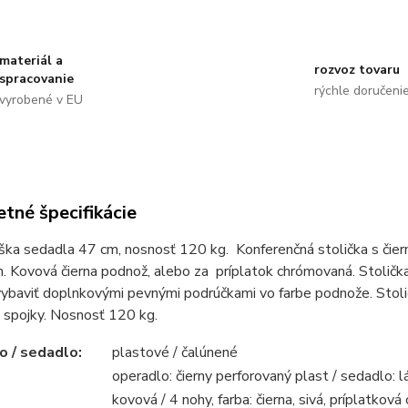
materiál a
rozvoz tovaru
spracovanie
rýchle doručeni
vyrobené v EU
tné špecifikácie
ška sedadla 47 cm, nosnosť 120 kg.
 K
onferenčná stolička s č
 Kovová čierna podnož, alebo za príplatok chrómovaná. Stolička
 vybaviť doplnkovými pevnými podrúčkami vo farbe podnože. Sto
 spojky. Nosnosť 120 kg.
o / sedadlo:
plastové / čalúnené
operadlo: čierny perforovaný plast / sedadlo: 
kovová / 4 nohy, farba: čierna, sivá, príplatkov