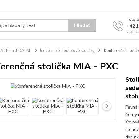
Telef
Hľadať
+421
v prac
ŠATNE a JEDÁLNE
Jedálenské a bufetové stoličky
Konferenčná stolič
erenčná stolička MIA - PXC
Stol
seda
stoh
Pevná 
čierny
Kovová
stohov
doplnk