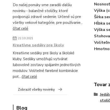
Nosnosť
Do našej ponuky sme zaradili ďalšiu
Výška (c
novinku - balančné stoličky, ktoré
podporujú zdravé sedenie. Určené sú pre
Šírka se
všetky vekové kategórie, pre používanie...
Hĺbka se
čítať celé
Výška se
Stohova
22.10.2021
Voliteľn
Kreatívne sedáky pre školy
Hmotnos
Kreatívne sedáky pre školy a školské
kluby. Sedáky umožňujú vytvárať
ľubovolné zostavy spájaním jednotlivých
modulov. Voliteľné farebné kombinácie
poť...
čítať celé
Tovar 
Zobraziť všetky novinky
Jedál
stoli
Blog