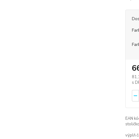
Dos
Far
Far
6
81,
EAN kó
stoličk
výplň č