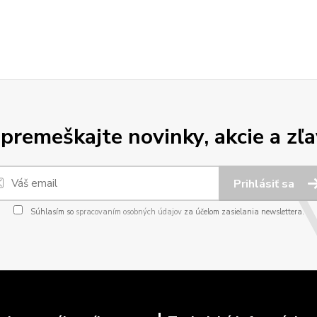
premeškajte novinky, akcie a zľa
Prihlásiť sa
Súhlasím so
spracovaním osobných údajov
za účelom zasielania newslettera.