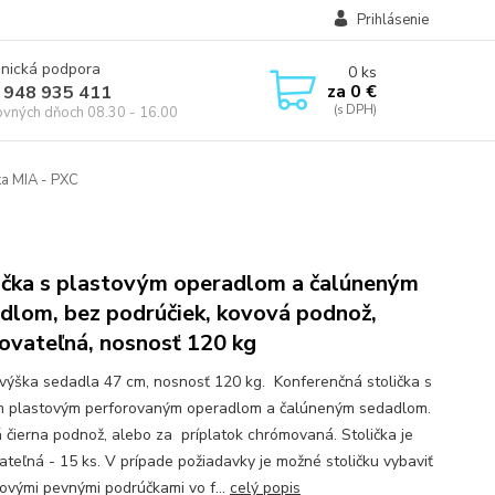
Prihlásenie
onická podpora
0
ks
za
0 €
 948 935 411
ovných dňoch 08.30 - 16.00
ka MIA - PXC
ička s plastovým operadlom a čalúneným
dlom, bez podrúčiek, kovová podnož,
ovateľná, nosnosť 120 kg
výška sedadla 47 cm, nosnosť 120 kg. Konferenčná stolička s
m plastovým perforovaným operadlom a čalúneným sedadlom.
 čierna podnož, alebo za príplatok chrómovaná. Stolička je
ateľná - 15 ks. V prípade požiadavky je možné stoličku vybaviť
ovými pevnými podrúčkami vo f...
celý popis