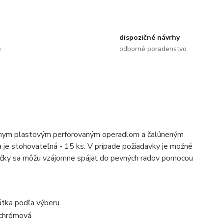
dispozičné návrhy
e
odborné poradenstvo
iernym plastovým perforovaným operadlom a čalúneným
 je stohovateľná - 15 ks. V prípade požiadavky je možné
ličky sa môžu vzájomne spájať do pevných radov pomocou
látka podľa výberu
á chrómová