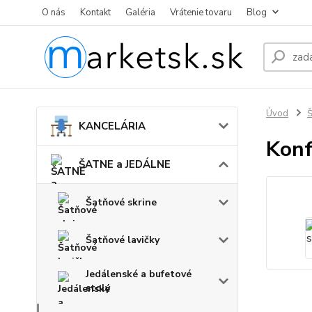
O nás
Kontakt
Galéria
Vrátenie tovaru
Blog
Úvod
KANCELÁRIA
Konf
ŠATNE a JEDÁLNE
Šatňové skrine
Šatňové lavičky
Jedálenské a bufetové
stoly