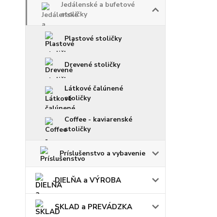
Jedálenské a bufetové
stoličky
Plastové stoličky
Drevené stoličky
Látkové čalúnené
stoličky
Coffee - kaviarenské
stoličky
Príslušenstvo a vybavenie
DIELŇA a VÝROBA
SKLAD a PREVÁDZKA