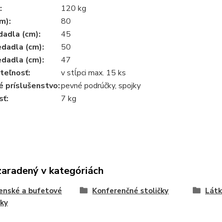
:
120 kg
m):
80
dadla (cm):
45
dadla (cm):
50
dadla (cm):
47
teľnosť:
v stĺpci max. 15 ks
é príslušenstvo:
pevné podrúčky, spojky
ť:
7 kg
zaradený v kategóriách
enské a bufetové
Konferenčné stoličky
Látk
čky