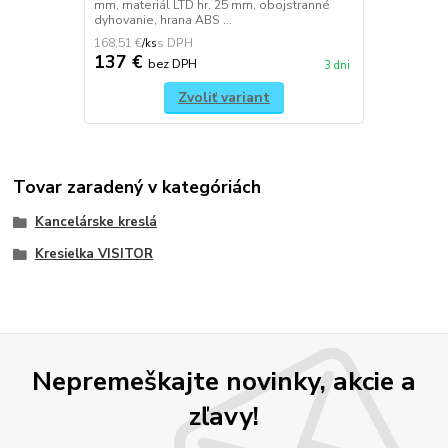
mm, materiál LTD hr. 25 mm, obojstranné
dyhovanie, hrana ABS ...
168,51 €
/
ks
137 €
bez DPH
3 dni
Zvoliť variant
Tovar zaradený v kategóriách
Kancelárske kreslá
Kresielka VISITOR
Nepremeškajte novinky, akcie a
zľavy!