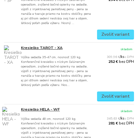
operadlom, zvýšené bočné opierky na sedadle,
výplň z injektovanej pamäťovej peny - pena sa
nanáša a tvaruje priamo na kostru stoličky, pena
aj pri dlhom sedení nestráca svoj tvar a objem,
látkový poťah podľa výberu. Nosný ...
Zvoliť variant
Kresielko TAROT - XA
skladom
309,96 €
/
ks
Výška sedadla 35-47 cm, nosnosť 120 kg.
bez DPH
252 €
Konferenčné kresielko s nízkym čalúneným
operadlom, zvýšené bočné opierky na sedadle,
výplň z injektovanej pamäťovej peny - pena sa
nanáša a tvaruje priamo na kostru stoličky, pena
aj pri dlhom sedení nestráca svoj tvar a objem,
látkový poťah podľa výberu. Nos...
Zvoliť variant
Kresielko HELA - WF
skladom
345,63 €
/
ks
Výška sedadla 48 cm, nosnosť 120 kg.
bez DPH
281 €
Konferenčné kresielko s nízkym čalúneným
operadlom, zvýšené bočné opierky na sedadle,
výplň z injektovanej pamäťovej peny - pena sa
nanáša a tvaruje priamo na kostru stoličky, pena