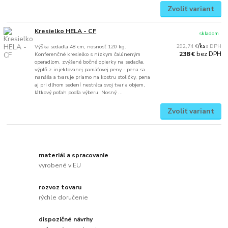
Zvoliť variant
Kresielko HELA - CF
skladom
292,74 €
/
ks
Výška sedadla 48 cm, nosnosť 120 kg.
bez DPH
238 €
Konferenčné kresielko s nízkym čalúneným
operadlom, zvýšené bočné opierky na sedadle,
výplň z injektovanej pamäťovej peny - pena sa
nanáša a tvaruje priamo na kostru stoličky, pena
aj pri dlhom sedení nestráca svoj tvar a objem,
látkový poťah podľa výberu. Nosný ...
Zvoliť variant
materiál a spracovanie
vyrobené v EU
rozvoz tovaru
rýchle doručenie
dispozičné návrhy