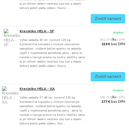
aj pri dlhom sedení nestráca svoj tvar a objem,
látkový poťah podľa výberu. Nosný ...
Zvoliť variant
Kresielko HELA - SF
skladom
392,37 €
/
ks
Výška sedadla 49 cm, nosnosť 120 kg.
bez DPH
319 €
Konferenčné kresielko s nízkym čalúneným
operadlom, zvýšené bočné opierky na sedadle,
výplň z injektovanej pamäťovej peny - pena sa
nanáša a tvaruje priamo na kostru stoličky, pena
aj pri dlhom sedení nestráca svoj tvar a objem,
látkový poťah podľa výberu. Nosný ...
Zvoliť variant
Kresielko HELA - XA
skladom
340,71 €
/
ks
Výška sedadla 37-48 cm, nosnosť 120 kg.
bez DPH
277 €
Konferenčné kresielko s nízkym čalúneným
operadlom, zvýšené bočné opierky na sedadle,
výplň z injektovanej pamäťovej peny - pena sa
nanáša a tvaruje priamo na kostru stoličky, pena
aj pri dlhom sedení nestráca svoj tvar a objem,
látkový poťah podľa výberu. Nos...