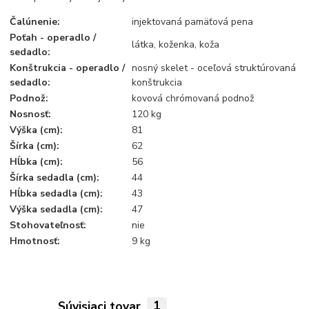
Čalúnenie:
injektovaná pamäťová pena
Poťah - operadlo /
látka, koženka, koža
sedadlo:
Konštrukcia - operadlo /
nosný skelet - oceľová struktúrovaná
sedadlo:
konštrukcia
Podnož:
kovová chrómovaná podnož
Nosnosť:
120 kg
Výška (cm):
81
Šírka (cm):
62
Hĺbka (cm):
56
Šírka sedadla (cm):
44
Hĺbka sedadla (cm):
43
Výška sedadla (cm):
47
Stohovateľnosť:
nie
Hmotnosť:
9 kg
Súvisiaci tovar
1