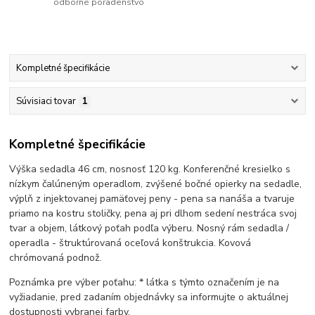
odborné poradenstvo
Kompletné špecifikácie
Súvisiaci tovar
1
Kompletné špecifikácie
Výška sedadla 46 cm, nosnosť 120 kg. Konferenčné kresielko s
nízkym čalúneným operadlom, zvýšené bočné opierky na sedadle,
výplň z injektovanej pamäťovej peny - pena sa nanáša a tvaruje
priamo na kostru stoličky, pena aj pri dlhom sedení nestráca svoj
tvar a objem, látkový poťah podľa výberu. Nosný rám sedadla /
operadla - štruktúrovaná oceľová konštrukcia. Kovová
chrómovaná podnož.
Poznámka pre výber poťahu: * látka s týmto označením je na
vyžiadanie, pred zadaním objednávky sa informujte o aktuálnej
dostupnosti vybranej farby.