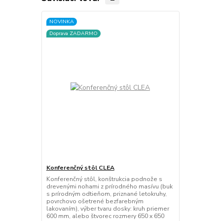
NOVINKA
Doprava ZADARMO
Konferenčný stôl CLEA
Konferenčný stôl, konštrukcia podnože s
drevenými nohami z prírodného masívu (buk
s prírodným odtieňom, priznané letokruhy,
povrchovo ošetrené bezfarebným
lakovaním), výber tvaru dosky: kruh priemer
600 mm, alebo štvorec rozmery 650 x 650