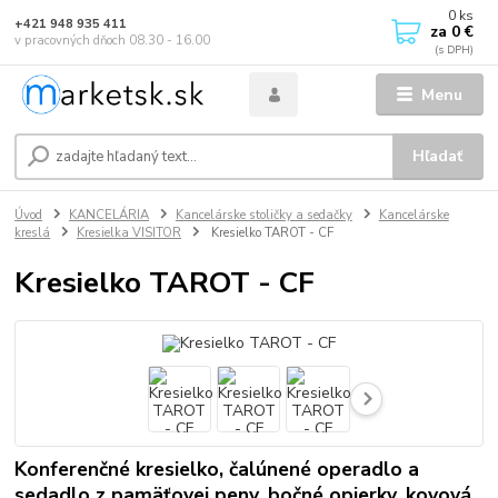
0
ks
+421 948 935 411
za
0 €
v pracovných dňoch 08.30 - 16.00
Menu
Hľadať
Úvod
KANCELÁRIA
Kancelárske stoličky a sedačky
Kancelárske
kreslá
Kresielka VISITOR
Kresielko TAROT - CF
Kresielko TAROT - CF
Konferenčné kresielko, čalúnené operadlo a
sedadlo z pamäťovej peny, bočné opierky, kovová