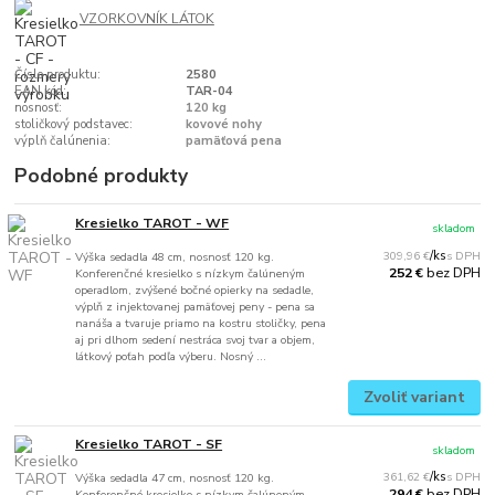
VZORKOVNÍK LÁTOK
Číslo produktu:
2580
EAN kód:
TAR-04
nosnosť:
120 kg
stoličkový podstavec:
kovové nohy
výplň čalúnenia:
pamäťová pena
Podobné produkty
Kresielko TAROT - WF
skladom
309,96 €
/
ks
Výška sedadla 48 cm, nosnosť 120 kg.
bez DPH
252 €
Konferenčné kresielko s nízkym čalúneným
operadlom, zvýšené bočné opierky na sedadle,
výplň z injektovanej pamäťovej peny - pena sa
nanáša a tvaruje priamo na kostru stoličky, pena
aj pri dlhom sedení nestráca svoj tvar a objem,
látkový poťah podľa výberu. Nosný ...
Zvoliť variant
Kresielko TAROT - SF
skladom
361,62 €
/
ks
Výška sedadla 47 cm, nosnosť 120 kg.
bez DPH
294 €
Konferenčné kresielko s nízkym čalúneným