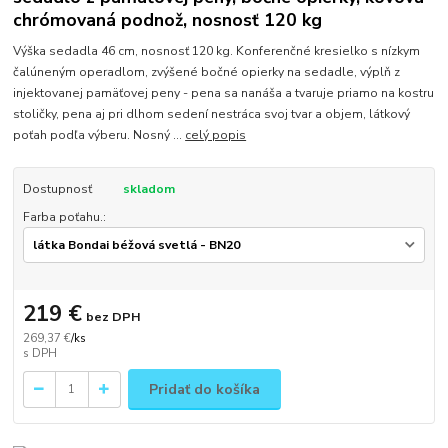
chrómovaná podnož, nosnosť 120 kg
Výška sedadla 46 cm, nosnosť 120 kg. Konferenčné kresielko s nízkym
čalúneným operadlom, zvýšené bočné opierky na sedadle, výplň z
injektovanej pamäťovej peny - pena sa nanáša a tvaruje priamo na kostru
stoličky, pena aj pri dlhom sedení nestráca svoj tvar a objem, látkový
poťah podľa výberu. Nosný ...
celý popis
Dostupnosť
skladom
Farba poťahu.:
219 €
bez DPH
269,37 €
/
ks
Pridať do košíka