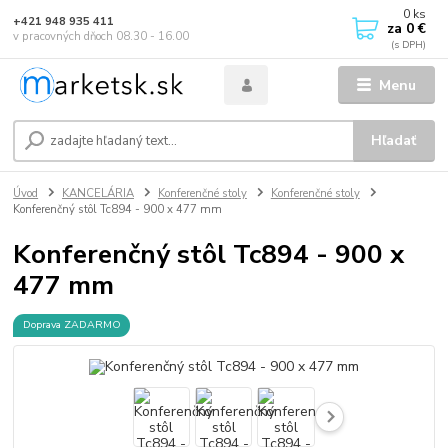
0
ks
+421 948 935 411
za
0 €
v pracovných dňoch 08.30 - 16.00
Menu
Hľadať
Úvod
KANCELÁRIA
Konferenčné stoly
Konferenčné stoly
Konferenčný stôl Tc894 - 900 x 477 mm
Konferenčný stôl Tc894 - 900 x
477 mm
Doprava ZADARMO