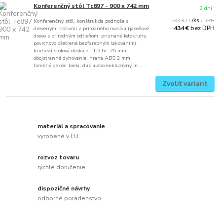
Konferenčný stôl Tc897 - 900 x 742 mm
3 dni
533,82 €
/
ks
Konferenčný stôl, konštrukcia podnože s
bez DPH
434 €
drevenými nohami z prírodného masívu (jaseňové
drevo s prírodným odtieňom, priznané letokruhy,
povrchovo ošetrené bezfarebným lakovaním),
kruhová stolová doska z LTD hr. 25 mm,
obojstranné dyhovanie, hrana ABS 2 mm,
farebný dekór: biela, dub alebo exkluzívny m...
Zvoliť variant
materiál a spracovanie
vyrobené v EU
rozvoz tovaru
rýchle doručenie
dispozičné návrhy
odborné poradenstvo