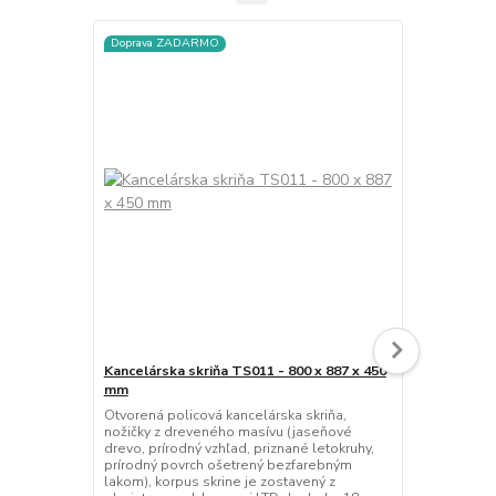
Doprava ZADARMO
Doprava ZA
Kancelárska skriňa TS011 - 800 x 887 x 450
Kancelárska 
mm
mm
Otvorená policová kancelárska skriňa,
Kancelárska 
nožičky z dreveného masívu (jaseňové
uzamykaním,
drevo, prírodný vzhľad, priznané letokruhy,
výšku dverí,
prírodný povrch ošetrený bezfarebným
(jaseňové dr
lakom), korpus skrine je zostavený z
letokruhy, p