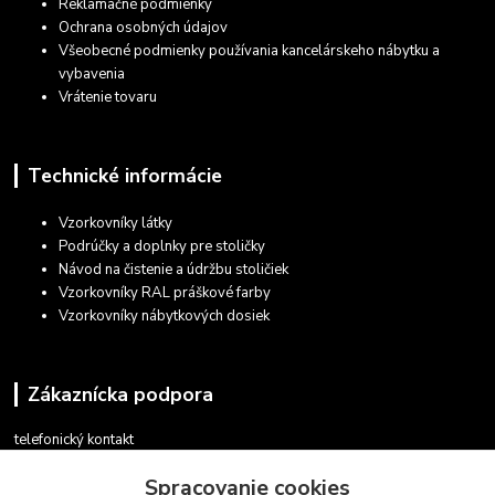
Reklamačné podmienky
Ochrana osobných údajov
Všeobecné podmienky používania kancelárskeho nábytku a
vybavenia
Vrátenie tovaru
Technické informácie
Vzorkovníky látky
Podrúčky a doplnky pre stoličky
Návod na čistenie a údržbu stoličiek
Vzorkovníky RAL práškové farby
Vzorkovníky nábytkových dosiek
Zákaznícka podpora
telefonický kontakt
+421 948 935 411
Spracovanie cookies
v pracovných dňoch 08.30 - 16.00