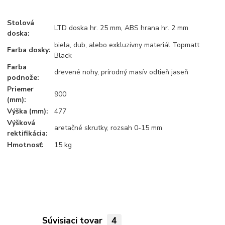
Stolová
LTD doska hr. 25 mm, ABS hrana hr. 2 mm
doska:
biela, dub, alebo exkluzívny materiál Topmatt
Farba dosky:
Black
Farba
drevené nohy, prírodný masív odtieň jaseň
podnože:
Priemer
900
(mm):
Výška (mm):
477
Výšková
aretačné skrutky, rozsah 0-15 mm
rektifikácia:
Hmotnosť:
15 kg
Súvisiaci tovar
4