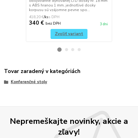
obojstranne dyhovanej LTD dosky hr. 18 mm
bezfarebným 
s ABS hranou 1 mm, jednotlivé dosky
zostavený z 
korpusu sú vzájomne pevne spo...
dosky hr. 18
418,20 €
546,12 €
/
ks
/
ks
340 €
444 €
bez DPH
be
3 dni
Zvoliť variant
Tovar zaradený v kategóriách
Konferenčné stoly
Nepremeškajte novinky, akcie a
zľavy!