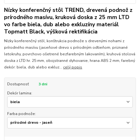
Nízky konferenčný stôl TREND, drevená podnož z
prírodného masívu, kruková doska z 25 mm LTD
vo farbe biela, dub alebo exkluzíny materiál
Topmatt Black, výšková rektifikácia
Nízky konferenčný stôl, konštrukcia podnože s drevenými nohami z
prírodného masívu (jaseňové drevo s prírodným odtieňom, priznané
letokruhy, povrchovo ošetrené bezfarebným lakovaním), kruhová stolová
doska z LTD hr. 25 mm, obojstranné dyhovanie, hrana ABS 2 mm, farebný
dekór: biela, dub alebo exkluz...
celý popis
Dostupnosť
3 dni
Dekór lamina:
Farba podnože: