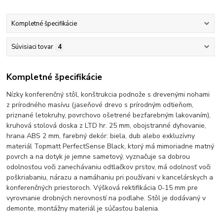
Kompletné špecifikácie
Súvisiaci tovar
4
Kompletné špecifikácie
Nízky konferenčný stôl, konštrukcia podnože s drevenými nohami
z prírodného masívu (jaseňové drevo s prírodným odtieňom,
priznané letokruhy, povrchovo ošetrené bezfarebným lakovaním),
kruhová stolová doska z LTD hr. 25 mm, obojstranné dyhovanie,
hrana ABS 2 mm, farebný dekór: biela, dub alebo exkluzívny
materiál Topmatt PerfectSense Black, ktorý má mimoriadne matný
povrch a na dotyk je jemne sametový, vyznačuje sa dobrou
odolnosťou voči zanechávaniu odtlačkov prstov, má odolnosť voči
poškriabaniu, nárazu a namáhaniu pri používani v kancelárskych a
konferenčných priestoroch. Výšková rektifikácia 0-15 mm pre
vyrovnanie drobných nerovností na podlahe. Stôl je dodávaný v
demonte, montážny materiál je súčasťou balenia.