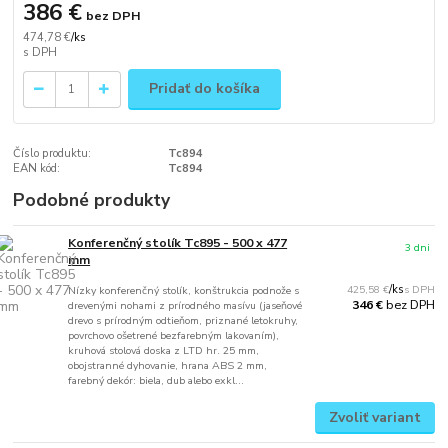
386 €
bez DPH
474,78 €
/
ks
Pridať do košíka
Číslo produktu:
Tc894
EAN kód:
Tc894
Podobné produkty
Konferenčný stolík Tc895 - 500 x 477
3 dni
mm
425,58 €
/
ks
Nízky konferenčný stolík, konštrukcia podnože s
bez DPH
346 €
drevenými nohami z prírodného masívu (jaseňové
drevo s prírodným odtieňom, priznané letokruhy,
povrchovo ošetrené bezfarebným lakovaním),
kruhová stolová doska z LTD hr. 25 mm,
obojstranné dyhovanie, hrana ABS 2 mm,
farebný dekór: biela, dub alebo exkl...
Zvoliť variant