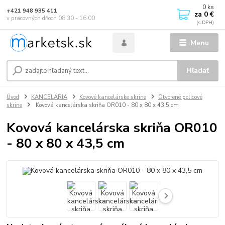
0
ks
+421 948 935 411
za
0 €
v pracovných dňoch 08.30 - 16.00
Menu
Hľadať
Úvod
KANCELÁRIA
Kovové kancelárske skrine
Otvorené policové
skrine
Kovová kancelárska skriňa OR010 - 80 x 80 x 43,5 cm
Kovová kancelárska skriňa OR010
- 80 x 80 x 43,5 cm