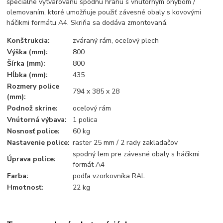
špeciálne vytvarovanú spodnú hranu s vnútorným ohybom /
olemovaním, ktoré umožňuje použiť závesné obaly s kovovými
háčikmi formátu A4. Skriňa sa dodáva zmontovaná.
Konštrukcia:
zváraný rám, oceľový plech
Výška (mm):
800
Šírka (mm):
800
Hĺbka (mm):
435
Rozmery police
794 x 385 x 28
(mm):
Podnož skrine:
oceľový rám
Vnútorná výbava:
1 polica
Nosnosť police:
60 kg
Nastavenie police:
raster 25 mm / 2 rady zakladačov
spodný lem pre závesné obaly s háčikmi
Úprava police:
formát A4
Farba:
podľa vzorkovníka RAL
Hmotnosť:
22 kg