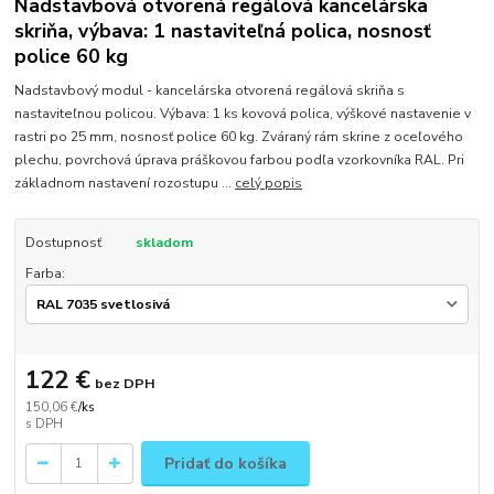
Nadstavbová otvorená regálová kancelárska
skriňa, výbava: 1 nastaviteľná polica, nosnosť
police 60 kg
Nadstavbový modul - kancelárska otvorená regálová skriňa s
nastaviteľnou policou. Výbava: 1 ks kovová polica, výškové nastavenie v
rastri po 25 mm, nosnosť police 60 kg. Zváraný rám skrine z oceľového
plechu, povrchová úprava práškovou farbou podľa vzorkovníka RAL. Pri
základnom nastavení rozostupu ...
celý popis
Dostupnosť
skladom
Farba:
122 €
bez DPH
150,06 €
/
ks
Pridať do košíka