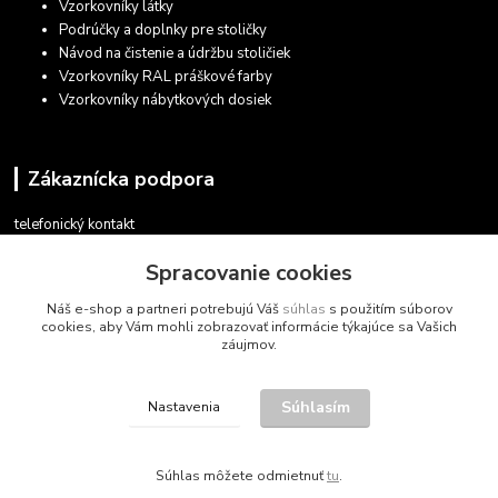
Vzorkovníky látky
Podrúčky a doplnky pre stoličky
Návod na čistenie a údržbu stoličiek
Vzorkovníky RAL práškové farby
Vzorkovníky nábytkových dosiek
Zákaznícka podpora
telefonický kontakt
+421 948 935 411
Spracovanie cookies
v pracovných dňoch 08.30 - 16.00
Náš e-shop a partneri potrebujú Váš
súhlas
s použitím súborov
obchod@marketsk.sk
cookies, aby Vám mohli zobrazovať informácie týkajúce sa Vašich
záujmov.
Súhlasím
Nastavenia
© 2013 - 2026
Súhlas môžete odmietnuť
tu
.
Vytvorené na
Eshop-rychlo.sk