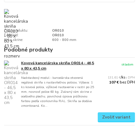
Číslo produktu:
OR010
EAN kód:
OR010
šírka skrine:
600 - 800 mm
Podobné produkty
Kovová kancelárska skriňa OR014 - 46,5
skladom
x 80 x 43,5 cm
131,61 €
/
ks
Nadstavbový modul - kancelárska otvorená
bez DPH
107 €
regálová skriňa s nastaviteľnou policou. Výbava: 1
ks kovová polica, výškové nastavenie v rastri po 25
mm, nosnosť police 60 kg. Zváraný rám skrine z
oceľového plechu, povrchová úprava práškovou
farbou podľa vzorkovníka RAL. Skriňa sa dodáva
zmontovaná. Ko...
Zvoliť variant