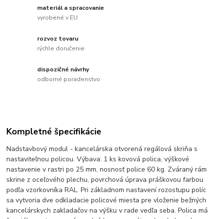
materiál a spracovanie
vyrobené v EU
rozvoz tovaru
rýchle doručenie
dispozičné návrhy
odborné poradenstvo
Kompletné špecifikácie
Nadstavbový modul - kancelárska otvorená regálová skriňa s
nastaviteľnou policou. Výbava: 1 ks kovová polica, výškové
nastavenie v rastri po 25 mm, nosnosť police 60 kg. Zváraný rám
skrine z oceľového plechu, povrchová úprava práškovou farbou
podľa vzorkovníka RAL. Pri základnom nastavení rozostupu políc
sa vytvoria dve odkladacie policové miesta pre vloženie bežných
kancelárskych zakladačov na výšku v rade vedľa seba. Polica má