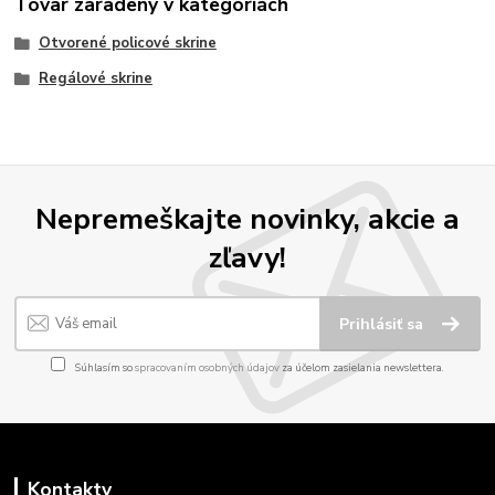
Tovar zaradený v kategóriách
Otvorené policové skrine
Regálové skrine
Nepremeškajte novinky, akcie a
zľavy!
Prihlásiť sa
Súhlasím so
spracovaním osobných údajov
za účelom zasielania newslettera.
Kontakty