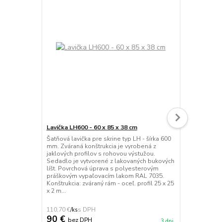
Lavička LH600 - 60 x 85 x 38 cm
Šatňová lavi
Šatňová lavička pre skrine typ LH - šírka 600
Šatňová lav
mm. Zváraná konštrukcia je vyrobená z
roštom na od
jaklových profilov s rohovou výstužou.
bukových lat
Sedadlo je vytvorené z lakovaných bukových
úpravou bez
líšt. Povrchová úprava s polyesterovým
podnože z pr
práškovým vypaľovacím lakom RAL 7035.
povrchovou 
Konštrukcia: zváraný rám - oceľ. profil 25 x 25
polyesterov
x 2 m...
odtieňoch f
montáž...
110,70 €
121,77 €
/
ks
/
ks
90 €
99 €
bez DPH
bez 
3 dni