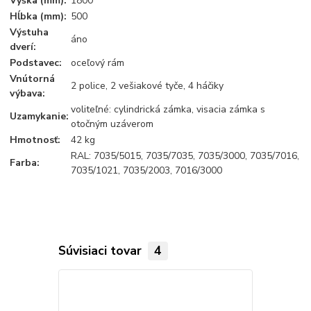
Výška (mm):
1800
Hĺbka (mm):
500
Výstuha
áno
dverí:
Podstavec:
oceľový rám
Vnútorná
2 police, 2 vešiakové tyče, 4 háčiky
výbava:
voliteľné: cylindrická zámka, visacia zámka s
Uzamykanie:
otočným uzáverom
Hmotnosť:
42 kg
RAL: 7035/5015, 7035/7035, 7035/3000, 7035/7016,
Farba:
7035/1021, 7035/2003, 7016/3000
Súvisiaci tovar
4