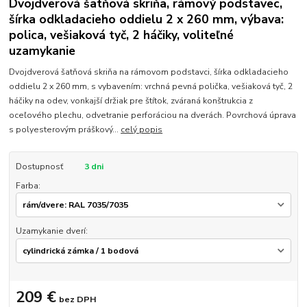
Dvojdverová šatňová skriňa, rámový podstavec,
šírka odkladacieho oddielu 2 x 260 mm, výbava:
polica, vešiaková tyč, 2 háčiky, voliteľné
uzamykanie
Dvojdverová šatňová skriňa na rámovom podstavci, šírka odkladacieho
oddielu 2 x 260 mm, s vybavením: vrchná pevná polička, vešiaková tyč, 2
háčiky na odev, vonkajší držiak pre štítok, zváraná konštrukcia z
oceľového plechu, odvetranie perforáciou na dverách. Povrchová úprava
s polyesterovým práškový...
celý popis
Dostupnosť
3 dni
Farba:
Uzamykanie dverí:
209 €
bez DPH