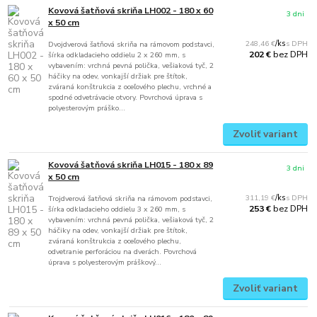
Kovová šatňová skriňa LH002 - 180 x 60
3 dni
x 50 cm
248,46 €
/
ks
Dvojdverová šatňová skriňa na rámovom podstavci,
bez DPH
202 €
šírka odkladacieho oddielu 2 x 260 mm, s
vybavením: vrchná pevná polička, vešiaková tyč, 2
háčiky na odev, vonkajší držiak pre štítok,
zváraná konštrukcia z oceľového plechu, vrchné a
spodné odvetrávacie otvory. Povrchová úprava s
polyesterovým práško...
Zvoliť variant
Kovová šatňová skriňa LH015 - 180 x 89
3 dni
x 50 cm
311,19 €
/
ks
Trojdverová šatňová skriňa na rámovom podstavci,
bez DPH
253 €
šírka odkladacieho oddielu 3 x 260 mm, s
vybavením: vrchná pevná polička, vešiaková tyč, 2
háčiky na odev, vonkajší držiak pre štítok,
zváraná konštrukcia z oceľového plechu,
odvetranie perforáciou na dverách. Povrchová
úprava s polyesterovým práškový...
Zvoliť variant