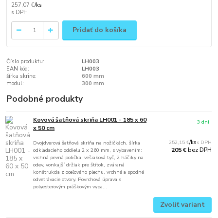
257,07 €
/
ks
Pridať do košíka
Číslo produktu:
LH003
EAN kód:
LH003
šírka skrine:
600 mm
modul:
300 mm
Podobné produkty
Kovová šatňová skriňa LH001 - 185 x 60
3 dni
x 50 cm
252,15 €
/
ks
Dvojdverová šatňová skriňa na nožičkách, šírka
bez DPH
205 €
odkladacieho oddielu 2 x 260 mm, s vybavením:
vrchná pevná polička, vešiaková tyč, 2 háčiky na
odev, vonkajší držiak pre štítok, zváraná
konštrukcia z oceľového plechu, vrchné a spodné
odvetrávacie otvory. Povrchová úprava s
polyesterovým práškovým vypa...
Zvoliť variant