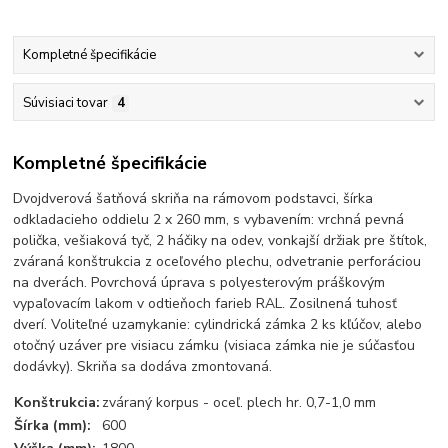
Kompletné špecifikácie
Súvisiaci tovar
4
Kompletné špecifikácie
Dvojdverová šatňová skriňa na rámovom podstavci, šírka
odkladacieho oddielu 2 x 260 mm, s vybavením: vrchná pevná
polička, vešiaková tyč, 2 háčiky na odev, vonkajší držiak pre štítok,
zváraná konštrukcia z oceľového plechu, odvetranie perforáciou
na dverách. Povrchová úprava s polyesterovým práškovým
vypaľovacím lakom v odtieňoch farieb RAL. Zosilnená tuhosť
dverí. Voliteľné uzamykanie: cylindrická zámka 2 ks kľúčov, alebo
otočný uzáver pre visiacu zámku (visiaca zámka nie je súčasťou
dodávky). Skriňa sa dodáva zmontovaná.
Konštrukcia:
zváraný korpus - oceľ. plech hr. 0,7-1,0 mm
Šírka (mm):
600