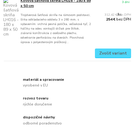
Kovová šatňová skriňa LH016 - 180 x 89
3 dni
x 50 cm
312,42 €
/
ks
Trojdverová šatňová skriňa na rámovom podstavci,
bez DPH
254 €
šírka odkladacieho oddielu 3 x 260 mm, s
vybavením: vrchná pevná polička, vešiaková tyč, 2
háčiky na odev, vonkajší držiak pre štítok,
zváraná konštrukcia z oceľového plechu,
odvetranie perforáciou na dverách. Povrchová
úprava s polyesterovým práškový...
Zvoliť variant
materiál a spracovanie
vyrobené v EU
rozvoz tovaru
rýchle doručenie
dispozičné návrhy
odborné poradenstvo