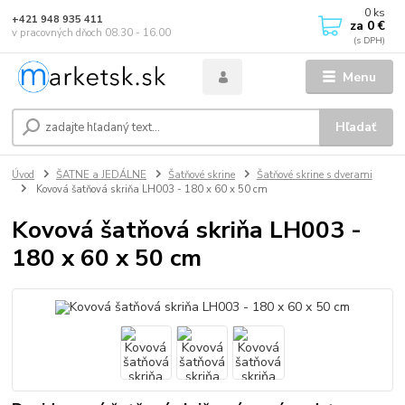
0
ks
+421 948 935 411
za
0 €
v pracovných dňoch 08.30 - 16.00
Menu
Hľadať
Úvod
ŠATNE a JEDÁLNE
Šatňové skrine
Šatňové skrine s dverami
Kovová šatňová skriňa LH003 - 180 x 60 x 50 cm
Kovová šatňová skriňa LH003 -
180 x 60 x 50 cm