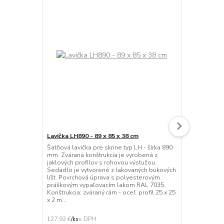
Lavička LH890 - 89 x 85 x 38 cm
Šatňová lavi
Šatňová lavička pre skrine typ LH - šírka 890
Šatňová lav
mm. Zváraná konštrukcia je vyrobená z
roštom na od
jaklových profilov s rohovou výstužou.
bukových lat
Sedadlo je vytvorené z lakovaných bukových
úpravou bez
líšt. Povrchová úprava s polyesterovým
podnože z pr
práškovým vypaľovacím lakom RAL 7035.
povrchovou 
Konštrukcia: zváraný rám - oceľ. profil 25 x 25
polyesterov
x 2 m...
odtieňoch f
montáž...
127,92 €
121,77 €
/
ks
/
ks