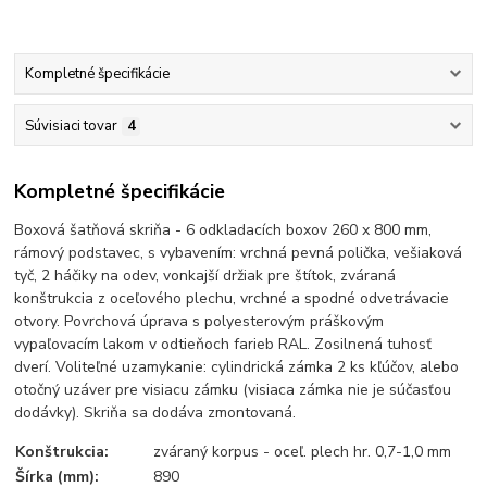
Kompletné špecifikácie
Súvisiaci tovar
4
Kompletné špecifikácie
Boxová šatňová skriňa - 6 odkladacích boxov 260 x 800 mm,
rámový podstavec, s vybavením: vrchná pevná polička, vešiaková
tyč, 2 háčiky na odev, vonkajší držiak pre štítok, zváraná
konštrukcia z oceľového plechu, vrchné a spodné odvetrávacie
otvory. Povrchová úprava s polyesterovým práškovým
vypaľovacím lakom v odtieňoch farieb RAL. Zosilnená tuhosť
dverí. Voliteľné uzamykanie: cylindrická zámka 2 ks kľúčov, alebo
otočný uzáver pre visiacu zámku (visiaca zámka nie je súčasťou
dodávky). Skriňa sa dodáva zmontovaná.
Konštrukcia:
zváraný korpus - oceľ. plech hr. 0,7-1,0 mm
Šírka (mm):
890