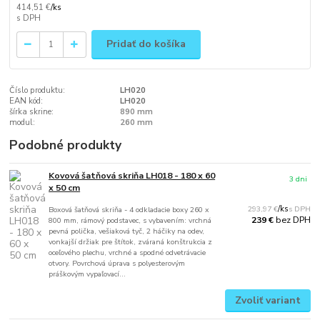
414,51 €
/
ks
Pridať do košíka
Číslo produktu:
LH020
EAN kód:
LH020
šírka skrine:
890 mm
modul:
260 mm
Podobné produkty
Kovová šatňová skriňa LH018 - 180 x 60
3 dni
x 50 cm
293,97 €
/
ks
Boxová šatňová skriňa - 4 odkladacie boxy 260 x
bez DPH
239 €
800 mm, rámový podstavec, s vybavením: vrchná
pevná polička, vešiaková tyč, 2 háčiky na odev,
vonkajší držiak pre štítok, zváraná konštrukcia z
oceľového plechu, vrchné a spodné odvetrávacie
otvory. Povrchová úprava s polyesterovým
práškovým vypaľovací...
Zvoliť variant