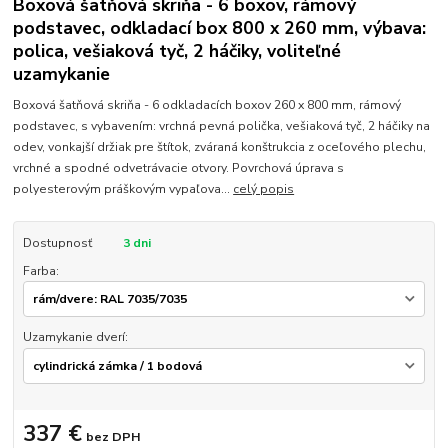
Boxová šatňová skriňa - 6 boxov, rámový
podstavec, odkladací box 800 x 260 mm, výbava:
polica, vešiaková tyč, 2 háčiky, voliteľné
uzamykanie
Boxová šatňová skriňa - 6 odkladacích boxov 260 x 800 mm, rámový
podstavec, s vybavením: vrchná pevná polička, vešiaková tyč, 2 háčiky na
odev, vonkajší držiak pre štítok, zváraná konštrukcia z oceľového plechu,
vrchné a spodné odvetrávacie otvory. Povrchová úprava s
polyesterovým práškovým vypaľova...
celý popis
Dostupnosť
3 dni
Farba:
Uzamykanie dverí:
337 €
bez DPH