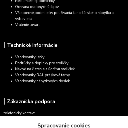
Reklamačné podmienky
Ochrana osobných údajov
Všeobecné podmienky používania kancelárskeho nábytku a
vybavenia
Vrátenie tovaru
Technické informácie
Vzorkovníky látky
Podrúčky a doplnky pre stoličky
Návod na čistenie a údržbu stoličiek
Vzorkovníky RAL práškové farby
Vzorkovníky nábytkových dosiek
Zákaznícka podpora
telefonický kontakt
+421 948 935 411
Spracovanie cookies
v pracovných dňoch 08.30 - 16.00