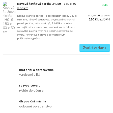
Kovová šatňová skriňa LH019 - 180 x 60
3 dni
x 50 cm
344,40 €
/
ks
Boxová šatňová skriňa - 6 odkladacích boxov 260 x
bez DPH
280 €
515 mm, rámový podstavec, s vybavením: vrchná
pevná polička, vešiaková tyč, 2 háčiky na odev,
vonkajší držiak pre štítok, zváraná konštrukcia z
oceľového plechu, vrchné a spodné odvetrávacie
otvory. Povrchová úprava s polyesterovým
práškovým vypaľova...
Zvoliť variant
materiál a spracovanie
vyrobené v EU
rozvoz tovaru
rýchle doručenie
dispozičné návrhy
odborné poradenstvo