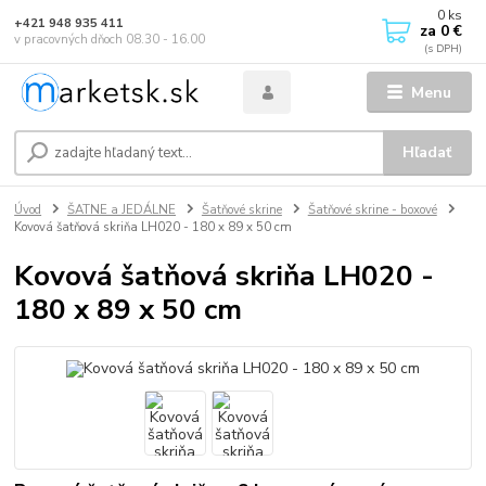
0
ks
+421 948 935 411
za
0 €
v pracovných dňoch 08.30 - 16.00
Menu
Hľadať
Úvod
ŠATNE a JEDÁLNE
Šatňové skrine
Šatňové skrine - boxové
Kovová šatňová skriňa LH020 - 180 x 89 x 50 cm
Kovová šatňová skriňa LH020 -
180 x 89 x 50 cm