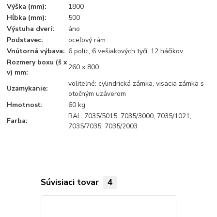
Výška (mm):
1800
Hĺbka (mm):
500
Výstuha dverí:
áno
Podstavec:
oceľový rám
Vnútorná výbava:
6 políc, 6 vešiakových tyčí, 12 háčikov
Rozmery boxu (š x
260 x 800
v) mm:
voliteľné: cylindrická zámka, visacia zámka s
Uzamykanie:
otočným uzáverom
Hmotnosť:
60 kg
RAL: 7035/5015, 7035/3000, 7035/1021,
Farba:
7035/7035, 7035/2003
Súvisiaci tovar
4