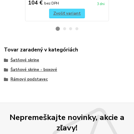
104 €
99 €
bez DPH
bez 
3 dni
Zvoliť variant
Tovar zaradený v kategóriách
Šatňové skrine
Šatňové skrine - boxové
Rámový podstavec
Nepremeškajte novinky, akcie a
zľavy!