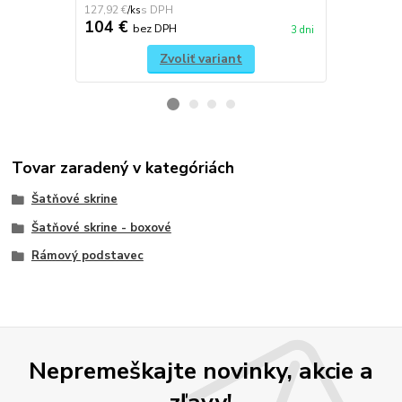
127,92 €
121,77 €
/
ks
/
ks
104 €
99 €
bez DPH
bez 
3 dni
Zvoliť variant
Tovar zaradený v kategóriách
Šatňové skrine
Šatňové skrine - boxové
Rámový podstavec
Nepremeškajte novinky, akcie a
zľavy!