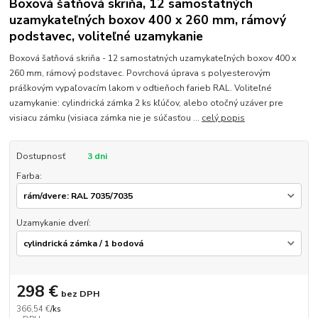
Boxová šatňová skriňa, 12 samostatných
uzamykateľných boxov 400 x 260 mm, rámový
podstavec, voliteľné uzamykanie
Boxová šatňová skriňa - 12 samostatných uzamykateľných boxov 400 x
260 mm, rámový podstavec. Povrchová úprava s polyesterovým
práškovým vypaľovacím lakom v odtieňoch farieb RAL. Voliteľné
uzamykanie: cylindrická zámka 2 ks kľúčov, alebo otočný uzáver pre
visiacu zámku (visiaca zámka nie je súčasťou ...
celý popis
Dostupnosť
3 dni
Farba:
Uzamykanie dverí:
298 €
bez DPH
366,54 €
/
ks