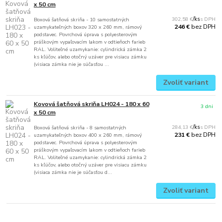
x 50 cm
302,58 €
/
ks
Boxová šatňová skriňa - 10 samostatných
bez DPH
246 €
uzamykateľných boxov 320 x 260 mm, rámový
podstavec. Povrchová úprava s polyesterovým
práškovým vypaľovacím lakom v odtieňoch farieb
RAL. Voliteľné uzamykanie: cylindrická zámka 2
ks kľúčov, alebo otočný uzáver pre visiacu zámku
(visiaca zámka nie je súčasťou ...
Zvoliť variant
Kovová šatňová skriňa LH024 - 180 x 60
3 dni
x 50 cm
284,13 €
/
ks
Boxová šatňová skriňa - 8 samostatných
bez DPH
231 €
uzamykateľných boxov 400 x 260 mm, rámový
podstavec. Povrchová úprava s polyesterovým
práškovým vypaľovacím lakom v odtieňoch farieb
RAL. Voliteľné uzamykanie: cylindrická zámka 2
ks kľúčov, alebo otočný uzáver pre visiacu zámku
(visiaca zámka nie je súčasťou d...
Zvoliť variant