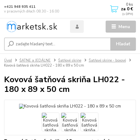
0
ks
+421 948 935 411
za
0 €
v pracovných dňoch 08.30 - 16.00
Menu
Hľadať
Úvod
ŠATNE a JEDÁLNE
Šatňové skrine
Šatňové skrine - boxové
Kovová šatňová skriňa LH022 - 180 x 89 x 50 cm
Kovová šatňová skriňa LH022 -
180 x 89 x 50 cm