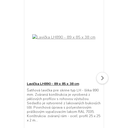
Lavička LH890 - 89 x 85 x 38 cm
Šatňová lavi
Šatňová lavička pre skrine typ LH - šírka 890
Šatňová lav
mm. Zváraná konštrukcia je vyrobená z
roštom na od
jaklových profilov s rohovou výstužou.
bukových lat
Sedadlo je vytvorené z lakovaných bukových
úpravou bez
líšt. Povrchová úprava s polyesterovým
podnože z pr
práškovým vypaľovacím lakom RAL 7035.
povrchovou 
Konštrukcia: zváraný rám - oceľ. profil 25 x 25
polyesterov
x 2 m...
odtieňoch f
montáž...