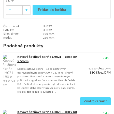
Pridať do košíka
Číslo produktu:
LH022
EAN kód:
LH022
šírka skrine:
890 mm
modul:
260 mm
Podobné produkty
Kovová šatňová skriňa LH021 - 180 x 89
3 dni
x 50 cm
405,90 €
/
ks
Boxová šatňová skriňa - 15 samostatných
bez DPH
330 €
uzamykateľných boxov 320 x 260 mm, rámový
podstavec. Povrchová úprava s polyesterovým
práškovým vypaľovacím lakom v odtieňoch farieb
RAL. Voliteľné uzamykanie: cylindrická zámka 2
ks kľúčov, alebo otočný uzáver pre visiacu zámku
(visiaca zámka nie je súčasťou ...
Zvoliť variant
Kovová šatňová skriňa LH023 - 180 x 60
3 dni