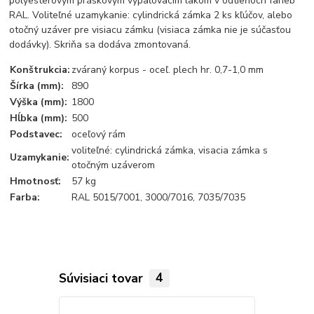
polyesterovým práškovým vypaľovacím lakom v odtieňoch farieb
RAL. Voliteľné uzamykanie: cylindrická zámka 2 ks kľúčov, alebo
otočný uzáver pre visiacu zámku (visiaca zámka nie je súčasťou
dodávky). Skriňa sa dodáva zmontovaná.
Konštrukcia:
zváraný korpus - oceľ. plech hr. 0,7-1,0 mm
Šírka (mm):
890
Výška (mm):
1800
Hĺbka (mm):
500
Podstavec:
oceľový rám
voliteľné: cylindrická zámka, visacia zámka s
Uzamykanie:
otočným uzáverom
Hmotnosť:
57 kg
Farba:
RAL 5015/7001, 3000/7016, 7035/7035
Súvisiaci tovar
4