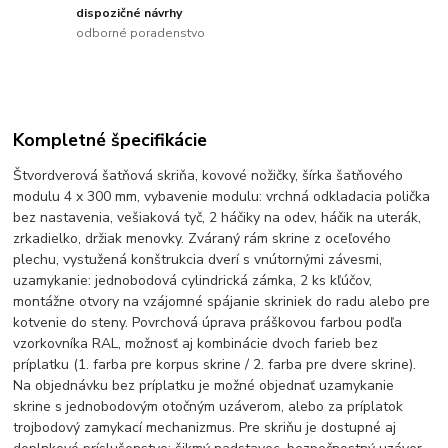
dispozičné návrhy
odborné poradenstvo
Kompletné špecifikácie
Štvordverová šatňová skriňa, kovové nožičky, šírka šatňového
modulu 4 x 300 mm, vybavenie modulu: vrchná odkladacia polička
bez nastavenia, vešiaková tyč, 2 háčiky na odev, háčik na uterák,
zrkadielko, držiak menovky. Zváraný rám skrine z oceľového
plechu, vystužená konštrukcia dverí s vnútornými závesmi,
uzamykanie: jednobodová cylindrická zámka, 2 ks kľúčov,
montážne otvory na vzájomné spájanie skriniek do radu alebo pre
kotvenie do steny. Povrchová úprava práškovou farbou podľa
vzorkovníka RAL, možnosť aj kombinácie dvoch farieb bez
príplatku (1. farba pre korpus skrine / 2. farba pre dvere skrine).
Na objednávku bez príplatku je možné objednať uzamykanie
skrine s jednobodovým otočným uzáverom, alebo za príplatok
trojbodový zamykací mechanizmus. Pre skriňu je dostupné aj