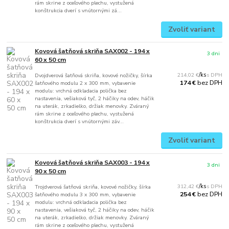
rám skrine z oceľového plechu, vystužená
konštrukcia dverí s vnútornými zá...
Zvoliť variant
Kovová šatňová skriňa SAX002 - 194 x
3 dni
60 x 50 cm
214,02 €
/
ks
Dvojdverová šatňová skriňa, kovové nožičky, šírka
bez DPH
174 €
šatňového modulu 2 x 300 mm, vybavenie
modulu: vrchná odkladacia polička bez
nastavenia, vešiaková tyč, 2 háčiky na odev, háčik
na uterák, zrkadielko, držiak menovky. Zváraný
rám skrine z oceľového plechu, vystužená
konštrukcia dverí s vnútornými záv...
Zvoliť variant
Kovová šatňová skriňa SAX003 - 194 x
3 dni
90 x 50 cm
312,42 €
/
ks
Trojdverová šatňová skriňa, kovové nožičky, šírka
bez DPH
254 €
šatňového modulu 3 x 300 mm, vybavenie
modulu: vrchná odkladacia polička bez
nastavenia, vešiaková tyč, 2 háčiky na odev, háčik
na uterák, zrkadielko, držiak menovky. Zváraný
rám skrine z oceľového plechu, vystužená