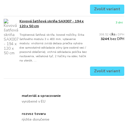
Zvoliť variant
Kovová šatňová skriňa SAX007 - 194 x
3 dni
120 x 50 cm
398,52 €
/
ks
Trojdverová šatňová skriňa, kovové nožičky, šírka
bez DPH
324 €
šatňového modulu 3 x 400 mm, vybavenie
modulu: vnútorná zvislá deliaca priečka vytvára
dve samostatné odkladacie zóny (pre osobné veci /
pracovné oblečenie), vrchná odkladacia polička bez
nastavenia, vešiaková tyč, 2 háčiky na odev, háčik
na uterák, ...
Zvoliť variant
materiál a spracovanie
vyrobené v EU
rozvoz tovaru
rýchle doručenie