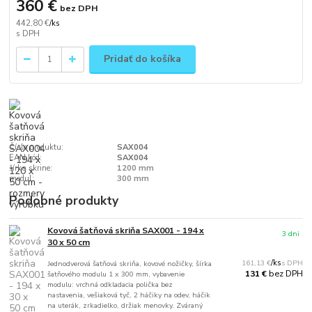
360 €
bez DPH
442,80 €
/
ks
Pridať do košíka
Číslo produktu:
SAX004
EAN kód:
SAX004
šírka skrine:
1200 mm
modul:
300 mm
Podobné produkty
Kovová šatňová skriňa SAX001 - 194 x
3 dni
30 x 50 cm
161,13 €
/
ks
Jednodverová šatňová skriňa, kovové nožičky, šírka
bez DPH
131 €
šatňového modulu 1 x 300 mm, vybavenie
modulu: vrchná odkladacia polička bez
nastavenia, vešiaková tyč, 2 háčiky na odev, háčik
na uterák, zrkadielko, držiak menovky. Zváraný