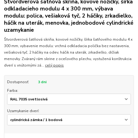
Štvordverová šatňová skriňa, kovové nožičky, šírka
odkladacieho modulu 4 x 300 mm, výbava
modulu: polica, vešiaková tyč, 2 háčiky, zrkadielko,
háčik na uterák, menovka, jednobodové cylindrické
uzamykanie
Štvordverová šatňová skriňa, kovové nožičky, šírka šatňového modulu 4 x
300 mm, vybavenie modulu: vrchná odkladacia polička bez nastavenia,
vešiaková tyč, 2 háčiky na odev, háčik na uterák, zrkadielko, držiak
menovky. Zváraný rám skrine z oceľového plechu, vystužená konštrukcia
dverí s vnútornými zá...
celý popis
Dostupnosť
3 dni
Farba:
Uzamykanie dverí: