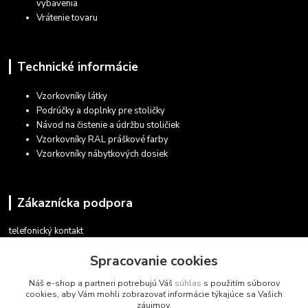
vybavenia
Vrátenie tovaru
Technické informácie
Vzorkovníky látky
Podrúčky a doplnky pre stoličky
Návod na čistenie a údržbu stoličiek
Vzorkovníky RAL práškové farby
Vzorkovníky nábytkových dosiek
Zákaznícka podpora
telefonický kontakt
+421 948 935 411
Spracovanie cookies
v pracovných dňoch 08.30 - 16.00
Náš e-shop a partneri potrebujú Váš
súhlas
s použitím súborov
obchod@marketsk.sk
cookies, aby Vám mohli zobrazovať informácie týkajúce sa Vašich
záujmov.