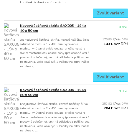
konštrukcia dverí s vnútornými z...
Zvoliť variant
Kovová šatňová skriňa SAX005 - 194 x
3 dni
40 x 50 cm
175,89 €
/
ks
Jednodverová šatňová skriňa, kovové nožičky, šírka
bez DPH
143 €
šatňového modulu 1 x 400 mm, vybavenie
modulu: vnútorná zvislá deliaca priečka vytvára
dve samostatné odkladacie zóny (pre osobné veci /
pracovné oblečenie), vrchná odkladacia polička bez
nastavenia, vešiaková tyč, 2 háčiky na odev, háčik
na uterák,...
Zvoliť variant
Kovová šatňová skriňa SAX006 - 194 x
3 dni
80 x 50 cm
250,92 €
/
ks
Dvojdverová šatňová skriňa, kovové nožičky, šírka
bez DPH
204 €
šatňového modulu 2 x 400 mm, vybavenie
modulu: vnútorná zvislá deliaca priečka vytvára
dve samostatné odkladacie zóny (pre osobné veci /
pracovné oblečenie), vrchná odkladacia polička bez
nastavenia, vešiaková tyč, 2 háčiky na odev, háčik
na uterák, ...