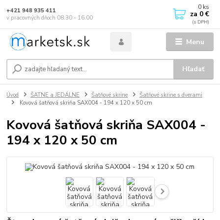
0
ks
+421 948 935 411
za
0 €
v pracovných dňoch 08.30 - 16.00
Menu
Hľadať
Úvod
ŠATNE a JEDÁLNE
Šatňové skrine
Šatňové skrine s dverami
Kovová šatňová skriňa SAX004 - 194 x 120 x 50 cm
Kovová šatňová skriňa SAX004 -
194 x 120 x 50 cm