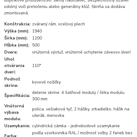
doplnkové príslušenstvo: šikmý nadstavec, bezpečnostný uzáver
odolný voči pretočeniu alebo generálny kľúč. Skriňa sa dodáva
zmontovaná.
Konštrukcia:
zváraný rám, oceľový plech
Výška (mm):
1940
Šírka (mm):
1200
Hĺbka (mm):
500
Dvere:
vnútorná výstuž, vnútorné uchytenie závesov dverí
Uhol
otvárania
110°
dverí:
Podnož
kovové nožičky
skrine:
delenie skrine: 4 šatňové moduly / šírka modulu
Špecifikácia:
300 mm
Vnútorná
polica, vešiaková tyč, 2 háčiky, zrkadielko, háčik na
výbava
uterák, menovka
modulu:
Uzamykanie:
cylindrická zámka - jednobodové uzamykanie
podľa vzorkovníka RAL / možnosť voľby 2 farieb bez
Farba: