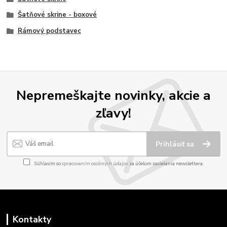
Šatňové skrine - boxové
Rámový podstavec
Nepremeškajte novinky, akcie a
zľavy!
Prihlásiť sa
Súhlasím so
spracovaním osobných údajov
za účelom zasielania newslettera.
Kontakty