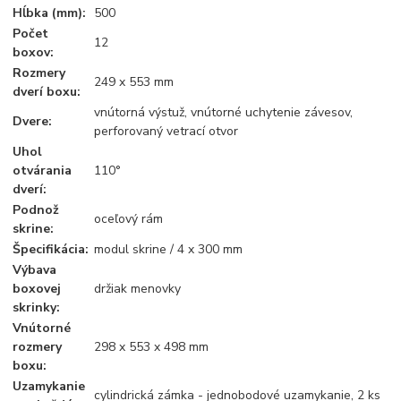
Hĺbka (mm):
500
Počet
12
boxov:
Rozmery
249 x 553 mm
dverí boxu:
vnútorná výstuž, vnútorné uchytenie závesov,
Dvere:
perforovaný vetrací otvor
Uhol
otvárania
110°
dverí:
Podnož
oceľový rám
skrine:
Špecifikácia:
modul skrine / 4 x 300 mm
Výbava
boxovej
držiak menovky
skrinky:
Vnútorné
rozmery
298 x 553 x 498 mm
boxu:
Uzamykanie
cylindrická zámka - jednobodové uzamykanie, 2 ks