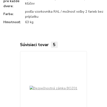
pre každé
kľúčov
dvere:
podľa vzorkovníka RAL / možnosť voľby 2 farieb bez
Farba:
príplatku
Hmotnosť:
63 kg
Súvisiaci tovar
5