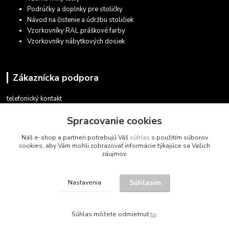
Podrúčky a doplnky pre stoličky
Návod na čistenie a údržbu stoličiek
Vzorkovníky RAL práškové farby
Vzorkovníky nábytkových dosiek
Zákaznícka podpora
telefonický kontakt
+421 948 935 411
Spracovanie cookies
v pracovných dňoch 08.30 - 16.00
Náš e-shop a partneri potrebujú Váš
súhlas
s použitím súborov
obchod@marketsk.sk
cookies, aby Vám mohli zobrazovať informácie týkajúce sa Vašich
záujmov.
Súhlasím
Nastavenia
© 2013 - 2026
Súhlas môžete odmietnuť
tu
.
Vytvorené na
Eshop-rychlo.sk