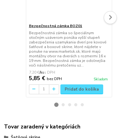
Bezpečnostná zámka BOZ01
Lavička PPL0
Bezpečnostná zámka so špeciálnym
Šatňová lavi
otočným uzáverom ponúka vyšší stupeň
SB / SZ - mo
zabezpečenia uzamykania dverí pre kovové
konštrukcia 
šatňové a boxové skrine, ktoré nájdete v
sedadlo vyro
ponuke na www.marketsk.sk, ktoré majú
bukových lí
montážny otvor na dverách s rozmermi 16 x
rám skrine p
19 mm. Bezpečnostná zámka je odolnejšia
Povrchová ú
voči násilnému pretočeniu uz...
vzorkovníka R
7,20 €
116,85 €
/
ks
/
ks
5,85 €
95 €
bez DPH
bez 
Skladom
Pridať do košíka
Tovar zaradený v kategóriách
Šatňové skrine