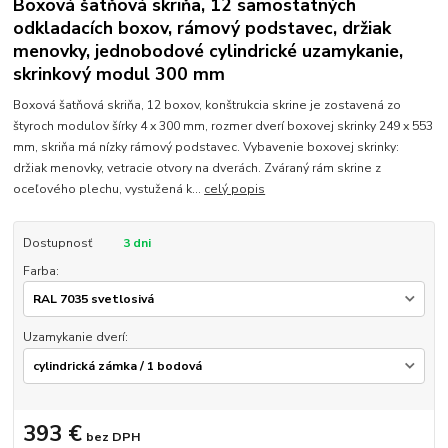
Boxová šatňová skriňa, 12 samostatných
odkladacích boxov, rámový podstavec, držiak
menovky, jednobodové cylindrické uzamykanie,
skrinkový modul 300 mm
Boxová šatňová skriňa, 12 boxov, konštrukcia skrine je zostavená zo
štyroch modulov šírky 4 x 300 mm, rozmer dverí boxovej skrinky 249 x 553
mm, skriňa má nízky rámový podstavec. Vybavenie boxovej skrinky:
držiak menovky, vetracie otvory na dverách. Zváraný rám skrine z
oceľového plechu, vystužená k...
celý popis
Dostupnosť
3 dni
Farba:
Uzamykanie dverí:
393 €
bez DPH