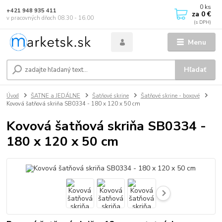
0
ks
+421 948 935 411
za
0 €
v pracovných dňoch 08.30 - 16.00
Menu
Hľadať
Úvod
ŠATNE a JEDÁLNE
Šatňové skrine
Šatňové skrine - boxové
Kovová šatňová skriňa SB0334 - 180 x 120 x 50 cm
Kovová šatňová skriňa SB0334 -
180 x 120 x 50 cm