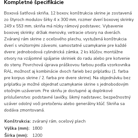
Kompletné špecifikácie
Boxová šatňová skriňa, 12 boxov, konštrukcia skrine je zostavená
zo štyroch modulov šírky 4 x 300 mm, rozmer dverí boxovej skrinky
249 x 553 mm, skriňa má nízky rámový podstavec. Vybavenie
boxovej skrinky: držiak menovky, vetracie otvory na dverách.
Zváraný rám skrine z oceľového plechu, vystužená konštrukcia
dverí s vnútornými závesmi, samostatné uzamykanie pre každé
dvere: jednobodová cylindrická zámka, 2 ks kľúčov, montážne
otvory na vzájomné spájanie skriniek do radu alebo pre kotvenie
do steny. Povrchová úprava práškovou farbou podľa vzorkovníka
RAL, možnosť aj kombinácie dvoch farieb bez príplatku (1. farba
pre korpus skrine / 2. farba pre dvere skrine). Na objednávku bez
príplatku je možné objednať uzamykanie skrine s jednobodovým
otočným uzáverom. Pre skriňu je dostupné aj doplnkové
príslušenstvo: podstavné lavičky, šikmý nadstavec, bezpečnostný
uzáver odolný voči pretočeniu alebo generálny kľúč. Skriňa sa
dodáva zmontovaná.
Konštrukcia:
zváraný rám, oceľový plech
Výška (mm):
1800
Šírka (mm):
1200