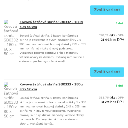
Zvoliť variant
Kovová šatňová skriňa SB0332 - 180 x
3 dni
60 x 50 cm
263,22 €
/
ks
Boxová šatňová skriňa, 6 boxov, konštrukcia
bez DPH
214 €
skrine je zostavená z dvoch modulov šírky 2 x
300 mm, rozmer dverí boxovej skrinky 249 x 553
mm, skriňa má nízky rámový podstavec.
Vybavenie boxovej skrinky: držiak menovky,
vetracie otvory na dverách. Zváraný rám skrine z
oceľového plechu, vystužená konšt...
Zvoliť variant
Kovová šatňová skriňa SB0333 - 180 x
3 dni
90 x 50 cm
383,76 €
/
ks
Boxová šatňová skriňa, 9 boxov, konštrukcia
bez DPH
312 €
skrine je zostavená z troch modulov šírky 3 x 300
mm, rozmer dverí boxovej skrinky 249 x 553 mm,
skriňa má nízky rámový podstavec. Vybavenie
boxovej skrinky: držiak menovky, vetracie otvory
na dverách. Zváraný rám skrine z oceľového
plechu, vystužená konšt...