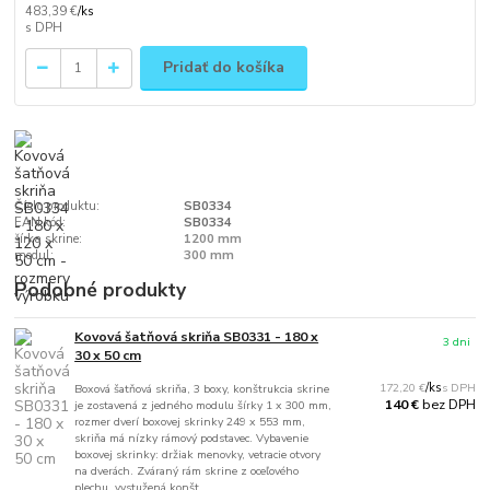
483,39 €
/
ks
Pridať do košíka
Číslo produktu:
SB0334
EAN kód:
SB0334
šírka skrine:
1200 mm
modul:
300 mm
Podobné produkty
Kovová šatňová skriňa SB0331 - 180 x
3 dni
30 x 50 cm
172,20 €
/
ks
Boxová šatňová skriňa, 3 boxy, konštrukcia skrine
bez DPH
140 €
je zostavená z jedného modulu šírky 1 x 300 mm,
rozmer dverí boxovej skrinky 249 x 553 mm,
skriňa má nízky rámový podstavec. Vybavenie
boxovej skrinky: držiak menovky, vetracie otvory
na dverách. Zváraný rám skrine z oceľového
plechu, vystužená konšt...