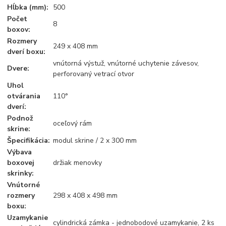
Hĺbka (mm):
500
Počet
8
boxov:
Rozmery
249 x 408 mm
dverí boxu:
vnútorná výstuž, vnútorné uchytenie závesov,
Dvere:
perforovaný vetrací otvor
Uhol
otvárania
110°
dverí:
Podnož
oceľový rám
skrine:
Špecifikácia:
modul skrine / 2 x 300 mm
Výbava
boxovej
držiak menovky
skrinky:
Vnútorné
rozmery
298 x 408 x 498 mm
boxu:
Uzamykanie
cylindrická zámka - jednobodové uzamykanie, 2 ks