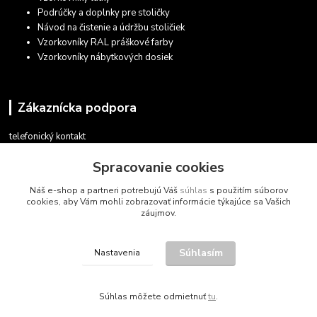
Podrúčky a doplnky pre stoličky
Návod na čistenie a údržbu stoličiek
Vzorkovníky RAL práškové farby
Vzorkovníky nábytkových dosiek
Zákaznícka podpora
telefonický kontakt
+421 948 935 411
Spracovanie cookies
v pracovných dňoch 08.30 - 16.00
Náš e-shop a partneri potrebujú Váš
súhlas
s použitím súborov
obchod@marketsk.sk
cookies, aby Vám mohli zobrazovať informácie týkajúce sa Vašich
záujmov.
Súhlasím
Nastavenia
© 2013 - 2026
Súhlas môžete odmietnuť
tu
.
Vytvorené na
Eshop-rychlo.sk