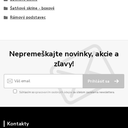
Šatňové skrine - boxové
Rámový podstavec
Nepremeškajte novinky, akcie a
zľavy!
Prihlásiť sa
Súhlasím so
spracovaním osobných údajov
za účelom zasielania newslettera.
Kontakty