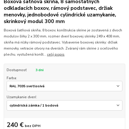
Boxová šatňová skriňa, 8 samostatných
odkladacích boxov, rámový podstavec, držiak
menovky, jednobodové cylindrické uzamykanie,
skrinkový modul 300 mm
Boxová šatňová skriňa, 8 boxov, konštrukcia skrine je zostavená z dvoch
modulov šírky 2 x 300 mm, rozmer dverí boxovej skrinky 249 x 408 mm,
skriňa má nízky rámový podstavec. Vybavenie boxovej skrinky: držiak
menovky, vetracie otvory na dverách. Zváraný rám skrine z oceľového
plechu, vystužená konšt...
celý popis
Dostupnosť
3 dni
Farba:
Uzamykanie dverí:
240 €
bez DPH