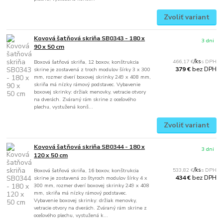
Zvoliť variant
Kovová šatňová skriňa SB0343 - 180 x
3 dni
90 x 50 cm
466,17 €
/
ks
Boxová šatňová skriňa, 12 boxov, konštrukcia
bez DPH
379 €
skrine je zostavená z troch modulov šírky 3 x 300
mm, rozmer dverí boxovej skrinky 249 x 408 mm,
skriňa má nízky rámový podstavec. Vybavenie
boxovej skrinky: držiak menovky, vetracie otvory
na dverách. Zváraný rám skrine z oceľového
plechu, vystužená konš...
Zvoliť variant
Kovová šatňová skriňa SB0344 - 180 x
3 dni
120 x 50 cm
533,82 €
/
ks
Boxová šatňová skriňa, 16 boxov, konštrukcia
bez DPH
434 €
skrine je zostavená zo štyroch modulov šírky 4 x
300 mm, rozmer dverí boxovej skrinky 249 x 408
mm, skriňa má nízky rámový podstavec.
Vybavenie boxovej skrinky: držiak menovky,
vetracie otvory na dverách. Zváraný rám skrine z
oceľového plechu, vystužená k...