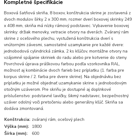
Kompletné špecifikácie
Boxová šatňová skriňa, 8 boxov, konštrukcia skrine je zostavená z
dvoch modulov šírky 2 x 300 mm, rozmer dverí boxovej skrinky 249
x 408 mm, skriňa má nízky rámový podstavec. Vybavenie boxovej
skrinky: držiak menovky, vetracie otvory na dverách. Zváraný rám
skrine z oceľového plechu, vystužená konštrukcia dverí s
vnútornými závesmi, samostatné uzamykanie pre každé dvere:
jednobodová cylindrická zámka, 2 ks kľúčov, montážne otvory na
vzájomné spájanie skriniek do radu alebo pre kotvenie do steny.
Povrchová úprava práškovou farbou podľa vzorkovníka RAL,
možnosť aj kombinácie dvoch farieb bez príplatku (1. farba pre
korpus skrine / 2. farba pre dvere skrine). Na objednávku bez
príplatku je možné objednať uzamykanie skrine s jednobodovým
otočným uzáverom. Pre skriňu je dostupné aj doplnkové
príslušenstvo: podstavné lavičky, šikmý nadstavec, bezpečnostný
uzáver odolný voči pretočeniu alebo generálny kľúč. Skriňa sa
dodáva zmontovaná.
Konštrukcia:
zváraný rám, oceľový plech
Výška (mm):
1800
Šírka (mm):
600