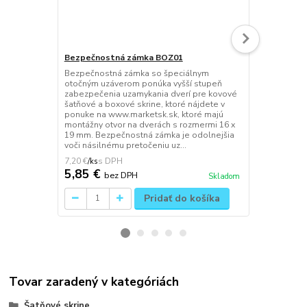
Bezpečnostná zámka BOZ01
Lavička PPL0
Bezpečnostná zámka so špeciálnym
Šatňová lavi
otočným uzáverom ponúka vyšší stupeň
SB / SZ - mo
zabezpečenia uzamykania dverí pre kovové
vyrobená z k
šatňové a boxové skrine, ktoré nájdete v
vyrobené z t
ponuke na www.marketsk.sk, ktoré majú
Jednoduchá 
montážny otvor na dverách s rozmermi 16 x
pomocou dvo
19 mm. Bezpečnostná zámka je odolnejšia
práškovou fa
voči násilnému pretočeniu uz...
Konštruk...
7,20 €
75,03 €
/
ks
/
ks
5,85 €
61 €
bez DPH
bez 
Skladom
Pridať do košíka
Tovar zaradený v kategóriách
Šatňové skrine