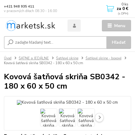
0
ks
+421 948 935 411
za
0 €
v pracovných dňoch 08.30 - 16.00
Menu
Hľadať
Úvod
ŠATNE a JEDÁLNE
Šatňové skrine
Šatňové skrine - boxové
Kovová šatňová skriňa SB0342 - 180 x 60 x 50 cm
Kovová šatňová skriňa SB0342 -
180 x 60 x 50 cm