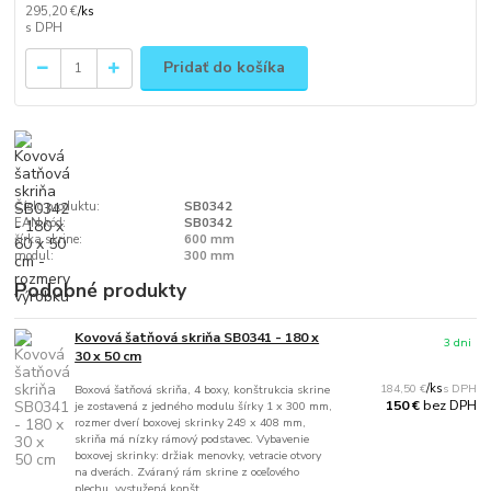
295,20 €
/
ks
Pridať do košíka
Číslo produktu:
SB0342
EAN kód:
SB0342
šírka skrine:
600 mm
modul:
300 mm
Podobné produkty
Kovová šatňová skriňa SB0341 - 180 x
3 dni
30 x 50 cm
184,50 €
/
ks
Boxová šatňová skriňa, 4 boxy, konštrukcia skrine
bez DPH
150 €
je zostavená z jedného modulu šírky 1 x 300 mm,
rozmer dverí boxovej skrinky 249 x 408 mm,
skriňa má nízky rámový podstavec. Vybavenie
boxovej skrinky: držiak menovky, vetracie otvory
na dverách. Zváraný rám skrine z oceľového
plechu, vystužená konšt...