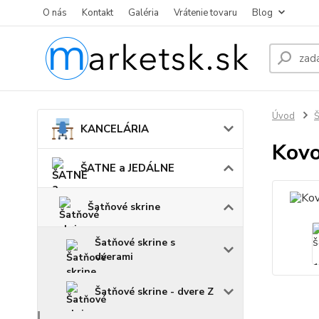
O nás
Kontakt
Galéria
Vrátenie tovaru
Blog
Úvod
KANCELÁRIA
Kovo
ŠATNE a JEDÁLNE
Šatňové skrine
Šatňové skrine s
dverami
Šatňové skrine - dvere Z