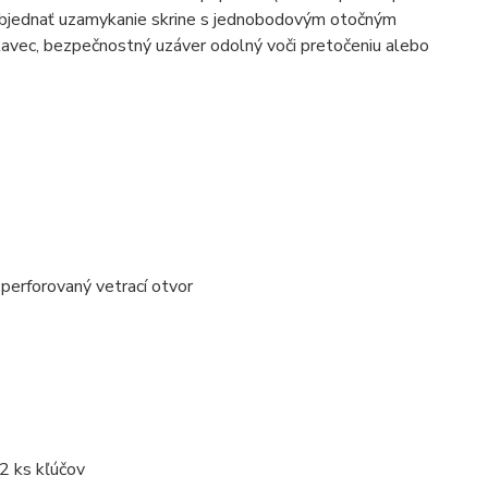
é objednať uzamykanie skrine s jednobodovým otočným
tavec, bezpečnostný uzáver odolný voči pretočeniu alebo
 perforovaný vetrací otvor
2 ks kľúčov