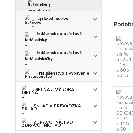
steny
Šatňové lavičky
Podobn
Jedálenské a bufetové
stoly
Jedálenské a bufetové
stoličky
Príslušenstvo a vybavenie
DIELŇA a VÝROBA
SKLAD a PREVÁDZKA
ZDRAVOTNÍCTVO