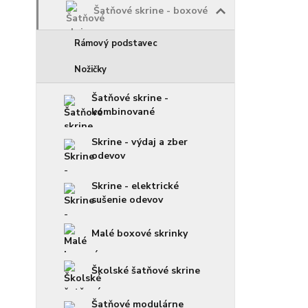
Šatňové skrine - boxové
Rámový podstavec
Nožičky
Šatňové skrine -
kombinované
Skrine - výdaj a zber
odevov
Skrine - elektrické
sušenie odevov
Malé boxové skrinky
Školské šatňové skrine
Šatňové modulárne