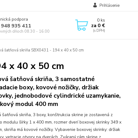
Prihlásenie
onická podpora
0
ks
za
0 €
 948 935 411
ovných dňoch 08.30 - 16.00
á šatňová skriňa SBX0431 - 194 x 40 x 50 cm
4 x 40 x 50 cm
vá šatňová skriňa, 3 samostatné
adacie boxy, kovové nožičky, držiak
vky, jednobodové cylindrické uzamykanie,
nkový modul 400 mm
 šatňová skriňa, 3 boxy, konštrukcia skrine je zostavená z
o modulu šírky 1 x 400 mm, rozmer dverí boxovej skrinky 349 x
, skriňa má kovové nožičky. Vybavenie boxovej skrinky: držiak
y, vetracie otvory na dverách. Zváraný rám skrine z