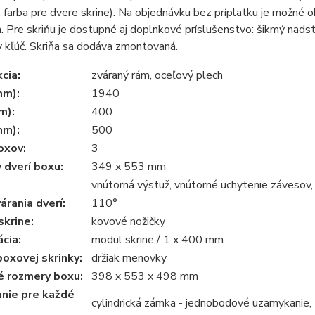
2. farba pre dvere skrine). Na objednávku bez príplatku je možn
 Pre skriňu je dostupné aj doplnkové príslušenstvo: šikmý nads
 kľúč. Skriňa sa dodáva zmontovaná.
cia:
zváraný rám, oceľový plech
mm):
1940
m):
400
mm):
500
oxov:
3
 dverí boxu:
349 x 553 mm
vnútorná výstuž, vnútorné uchytenie závesov,
árania dverí:
110°
krine:
kovové nožičky
ácia:
modul skrine / 1 x 400 mm
oxovej skrinky:
držiak menovky
é rozmery boxu:
398 x 553 x 498 mm
nie pre každé
cylindrická zámka - jednobodové uzamykanie, 