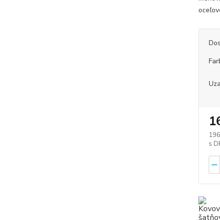
oceľov
Dos
Far
Uza
1
196