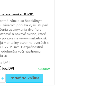
nostná zámka BOZ01
ostná zámka so špeciálnym
 uzáverom ponúka vyšší stupeň
enia uzamykania dverí pre
atňové a boxové skrine, ktoré
 v ponuke na www.marketsk.sk,
jú montážny otvor na dverách s
i 16 x 19 mm. Bezpečnostná
 odolnejšia voči násilnému
u uz...
s
€
bez DPH
Skladom
Pridať do košíka