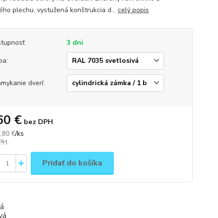
ého plechu, vystužená konštrukcia d...
celý popis
tupnosť
3 dni
ba:
mykanie dverí:
60 €
bez DPH
/
ks
,80 €
Pridať do košíka