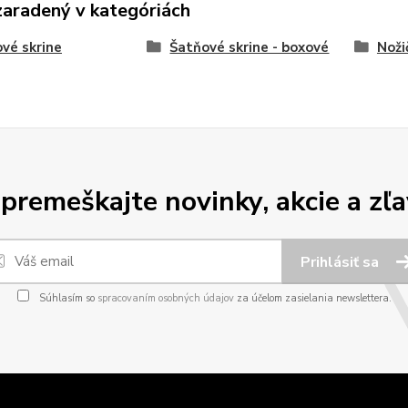
zaradený v kategóriách
vé skrine
Šatňové skrine - boxové
Noži
premeškajte novinky, akcie a zľa
Prihlásiť sa
Súhlasím so
spracovaním osobných údajov
za účelom zasielania newslettera.