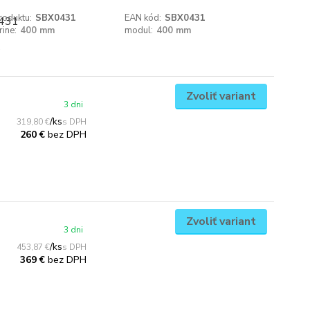
roduktu:
SBX0431
EAN kód:
SBX0431
rine:
400 mm
modul:
400 mm
Zvoliť variant
3 dni
/
ks
319,80 €
bez DPH
260 €
Zvoliť variant
3 dni
/
ks
453,87 €
bez DPH
369 €