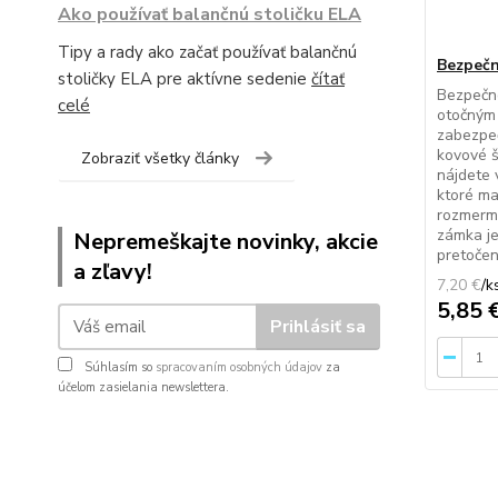
Ako používať balančnú stoličku ELA
Tipy a rady ako začať používať balančnú
Bezpeč
stoličky ELA pre aktívne sedenie
čítať
Bezpečn
celé
otočným
zabezpeč
kovové š
Zobraziť všetky články
nájdete
ktoré ma
rozmerm
zámka je
Nepremeškajte novinky, akcie
pretočeni
a zľavy!
7,20 €
/
k
5,85 
Prihlásiť sa
Súhlasím so
spracovaním osobných údajov
za
účelom zasielania newslettera.