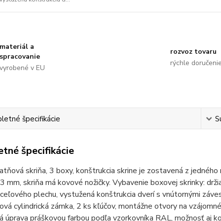
materiál a
rozvoz tovaru
spracovanie
rýchle doručeni
vyrobené v EU
etné špecifikácie
S
tné špecifikácie
tňová skriňa, 3 boxy, konštrukcia skrine je zostavená z jedného
 mm, skriňa má kovové nožičky. Vybavenie boxovej skrinky: drži
oceľového plechu, vystužená konštrukcia dverí s vnútornými záv
vá cylindrická zámka, 2 ks kľúčov, montážne otvory na vzájomné 
 úprava práškovou farbou podľa vzorkovníka RAL, možnosť aj komb