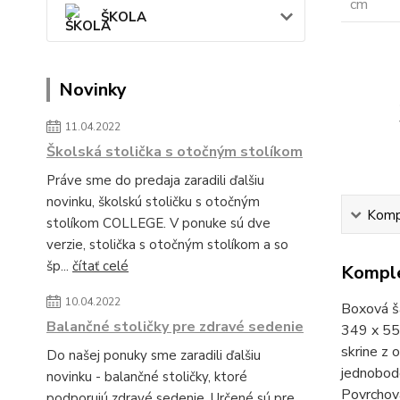
ŠKOLA
Novinky
11.04.2022
Školská stolička s otočným stolíkom
Práve sme do predaja zaradili ďalšiu
novinku, školskú stoličku s otočným
Kompl
stolíkom COLLEGE. V ponuke sú dve
verzie, stolička s otočným stolíkom a so
šp...
čítať celé
Komple
10.04.2022
Boxová ša
Balančné stoličky pre zdravé sedenie
349 x 553
skrine z 
Do našej ponuky sme zaradili ďalšiu
jednobodo
novinku - balančné stoličky, ktoré
Povrchová
podporujú zdravé sedenie. Určené sú pre