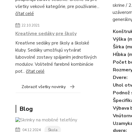
skrine / 
všetky vekové kategórie, pre používanie...
uzáverom.
čítať celé
generálny
22.10.2021
Konštruk
Kreatívne sedáky pre školy
Výška (
Kreatívne sedáky pre školy a školské
Šírka (m
kluby. Sedáky umožňujú vytvárať
Hĺbka (
ľubovolné zostavy spájaním jednotlivých
Počet b
modulov. Voliteľné farebné kombinácie
Rozmery
poť...
čítať celé
Dvere:
Uhol otv
Zobraziť všetky novinky
Podnož s
Špecifik
Blog
Výbava b
Vnútorn
Uzamyka
dvere:
04.12.2024
Škola