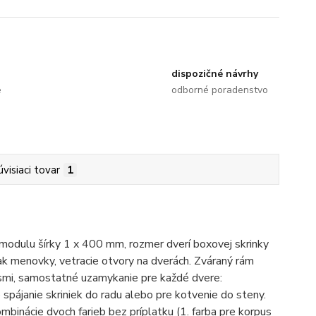
dispozičné návrhy
e
odborné poradenstvo
úvisiaci tovar
1
 modulu šírky 1 x 400 mm, rozmer dverí boxovej skrinky
ak menovky, vetracie otvory na dverách. Zváraný rám
esmi, samostatné uzamykanie pre každé dvere:
spájanie skriniek do radu alebo pre kotvenie do steny.
inácie dvoch farieb bez príplatku (1. farba pre korpus