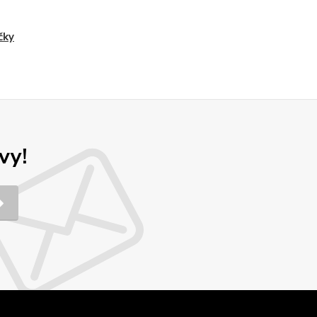
čky
vy!