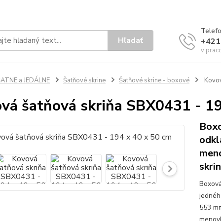
Telef
Hľadať
+421
v prac
ŠATNE a JEDÁLNE
Šatňové skrine
Šatňové skrine - boxové
Kovov
vá šatňová skriňa SBX0431 - 19
Boxo
odkl
meno
skri
Boxová
jednéh
553 mm
menovk