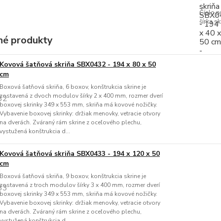
Číslo p
šírka sk
é produkty
Kovová šatňová skriňa SBX0432 - 194 x 80 x 50
cm
Boxová šatňová skriňa, 6 boxov, konštrukcia skrine je
zostavená z dvoch modulov šírky 2 x 400 mm, rozmer dverí
boxovej skrinky 349 x 553 mm, skriňa má kovové nožičky.
Vybavenie boxovej skrinky: držiak menovky, vetracie otvory
na dverách. Zváraný rám skrine z oceľového plechu,
vystužená konštrukcia d...
Kovová šatňová skriňa SBX0433 - 194 x 120 x 50
cm
Boxová šatňová skriňa, 9 boxov, konštrukcia skrine je
zostavená z troch modulov šírky 3 x 400 mm, rozmer dverí
boxovej skrinky 349 x 553 mm, skriňa má kovové nožičky.
Vybavenie boxovej skrinky: držiak menovky, vetracie otvory
na dverách. Zváraný rám skrine z oceľového plechu,
vystužená konštrukcia d...