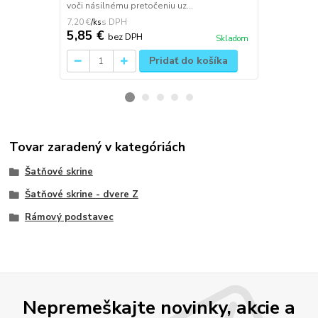
voči násilnému pretočeniu uz...
vzorkovníka R
7,20 €
116,85 €
/
ks
/
ks
5,85 €
95 €
bez DPH
bez 
Skladom
Pridať do košíka
Tovar zaradený v kategóriách
Šatňové skrine
Šatňové skrine - dvere Z
Rámový podstavec
Nepremeškajte novinky, akcie a