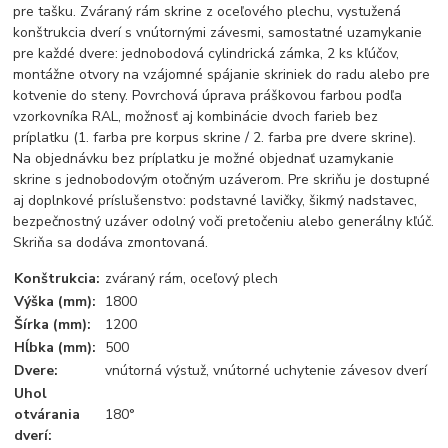
pre tašku. Zváraný rám skrine z oceľového plechu, vystužená
konštrukcia dverí s vnútornými závesmi, samostatné uzamykanie
pre každé dvere: jednobodová cylindrická zámka, 2 ks kľúčov,
montážne otvory na vzájomné spájanie skriniek do radu alebo pre
kotvenie do steny. Povrchová úprava práškovou farbou podľa
vzorkovníka RAL, možnosť aj kombinácie dvoch farieb bez
príplatku (1. farba pre korpus skrine / 2. farba pre dvere skrine).
Na objednávku bez príplatku je možné objednať uzamykanie
skrine s jednobodovým otočným uzáverom. Pre skriňu je dostupné
aj doplnkové príslušenstvo: podstavné lavičky, šikmý nadstavec,
bezpečnostný uzáver odolný voči pretočeniu alebo generálny kľúč.
Skriňa sa dodáva zmontovaná.
Konštrukcia:
zváraný rám, oceľový plech
Výška (mm):
1800
Šírka (mm):
1200
Hĺbka (mm):
500
Dvere:
vnútorná výstuž, vnútorné uchytenie závesov dverí
Uhol
otvárania
180°
dverí: