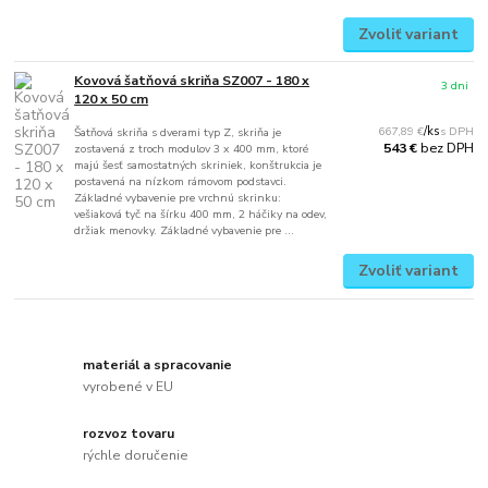
Zvoliť variant
Kovová šatňová skriňa SZ007 - 180 x
3 dni
120 x 50 cm
667,89 €
/
ks
Šatňová skriňa s dverami typ Z, skriňa je
bez DPH
543 €
zostavená z troch modulov 3 x 400 mm, ktoré
majú šesť samostatných skriniek, konštrukcia je
postavená na nízkom rámovom podstavci.
Základné vybavenie pre vrchnú skrinku:
vešiaková tyč na šírku 400 mm, 2 háčiky na odev,
držiak menovky. Základné vybavenie pre ...
Zvoliť variant
materiál a spracovanie
vyrobené v EU
rozvoz tovaru
rýchle doručenie