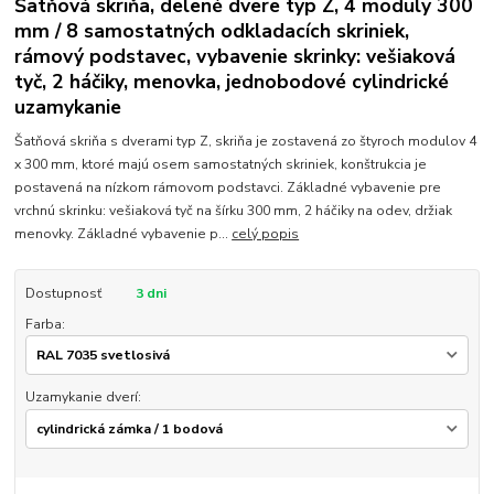
Šatňová skriňa, delené dvere typ Z, 4 moduly 300
mm / 8 samostatných odkladacích skriniek,
rámový podstavec, vybavenie skrinky: vešiaková
tyč, 2 háčiky, menovka, jednobodové cylindrické
uzamykanie
Šatňová skriňa s dverami typ Z, skriňa je zostavená zo štyroch modulov 4
x 300 mm, ktoré majú osem samostatných skriniek, konštrukcia je
postavená na nízkom rámovom podstavci. Základné vybavenie pre
vrchnú skrinku: vešiaková tyč na šírku 300 mm, 2 háčiky na odev, držiak
menovky. Základné vybavenie p...
celý popis
Dostupnosť
3 dni
Farba:
Uzamykanie dverí: