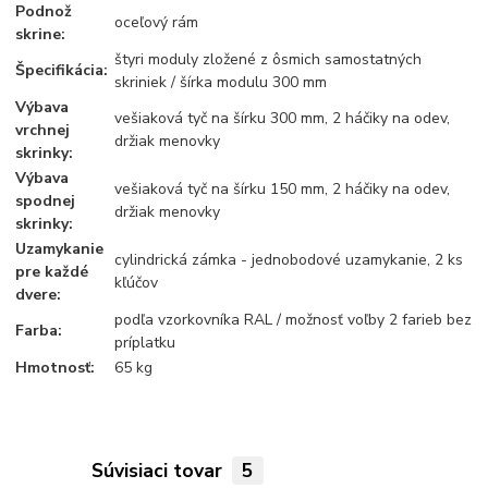
Podnož
oceľový rám
skrine:
štyri moduly zložené z ôsmich samostatných
Špecifikácia:
skriniek / šírka modulu 300 mm
Výbava
vešiaková tyč na šírku 300 mm, 2 háčiky na odev,
vrchnej
držiak menovky
skrinky:
Výbava
vešiaková tyč na šírku 150 mm, 2 háčiky na odev,
spodnej
držiak menovky
skrinky:
Uzamykanie
cylindrická zámka - jednobodové uzamykanie, 2 ks
pre každé
kľúčov
dvere:
podľa vzorkovníka RAL / možnosť voľby 2 farieb bez
Farba:
príplatku
Hmotnosť:
65 kg
Súvisiaci tovar
5