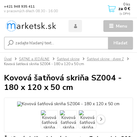
0
ks
+421 948 935 411
za
0 €
v pracovných dňoch 08.30 - 16.00
Menu
Hľadať
Úvod
ŠATNE a JEDÁLNE
Šatňové skrine
Šatňové skrine - dvere Z
Kovová šatňová skriňa SZ004 - 180 x 120 x 50 cm
Kovová šatňová skriňa SZ004 -
180 x 120 x 50 cm