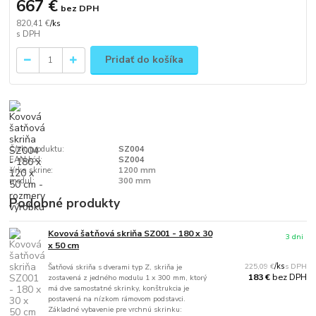
667 €
bez DPH
820,41 €
/
ks
Pridať do košíka
Číslo produktu:
SZ004
EAN kód:
SZ004
šírka skrine:
1200 mm
modul:
300 mm
Podobné produkty
Kovová šatňová skriňa SZ001 - 180 x 30
3 dni
x 50 cm
225,09 €
/
ks
Šatňová skriňa s dverami typ Z, skriňa je
bez DPH
183 €
zostavená z jedného modulu 1 x 300 mm, ktorý
má dve samostatné skrinky, konštrukcia je
postavená na nízkom rámovom podstavci.
Základné vybavenie pre vrchnú skrinku: