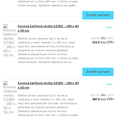
vešiaková tyč na šírku 300 mm, 2 háčiky na odev,
držiak menovky. Základné vybavenie pre spodn...
Zvoliť variant
Kovová šatňová skriňa SZ002 - 180 x 60
3 dni
x 50 cm
396,06 €
/
ks
Šatňová skriňa s dverami typ Z, skriňa je
bez DPH
322 €
zostavená z dvoch modulov 2 x 300 mm, ktoré
majú štyri samostatné skrinky, konštrukcia je
postavená na nízkom rámovom podstavci.
Základné vybavenie pre vrchnú skrinku:
vešiaková tyč na šírku 300 mm, 2 háčiky na odev,
držiak menovky. Základné vybavenie pre sp...
Zvoliť variant
Kovová šatňová skriňa SZ003 - 180 x 90
3 dni
x 50 cm
599,01 €
/
ks
Šatňová skriňa s dverami typ Z, skriňa je
bez DPH
487 €
zostavená z troch modulov 3 x 300 mm, ktoré
majú šesť samostatných skriniek, konštrukcia je
postavená na nízkom rámovom podstavci.
Základné vybavenie pre vrchnú skrinku:
vešiaková tyč na šírku 300 mm, 2 háčiky na odev,