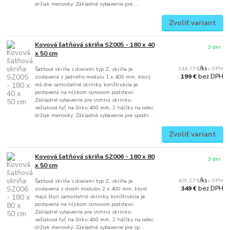
držiak menovky. Základné vybavenie pre ...
Zvoliť variant
Kovová šatňová skriňa SZ005 - 180 x 40
3 dni
x 50 cm
244,77 €
/
ks
Šatňová skriňa s dverami typ Z, skriňa je
bez DPH
199 €
zostavená z jedného modulu 1 x 400 mm, ktorý
má dve samostatné skrinky, konštrukcia je
postavená na nízkom rámovom podstavci.
Základné vybavenie pre vrchnú skrinku:
vešiaková tyč na šírku 400 mm, 2 háčiky na odev,
držiak menovky. Základné vybavenie pre spodn...
Zvoliť variant
Kovová šatňová skriňa SZ006 - 180 x 80
3 dni
x 50 cm
429,27 €
/
ks
Šatňová skriňa s dverami typ Z, skriňa je
bez DPH
349 €
zostavená z dvoch modulov 2 x 400 mm, ktoré
majú štyri samostatné skrinky, konštrukcia je
postavená na nízkom rámovom podstavci.
Základné vybavenie pre vrchnú skrinku:
vešiaková tyč na šírku 400 mm, 2 háčiky na odev,
držiak menovky. Základné vybavenie pre sp...