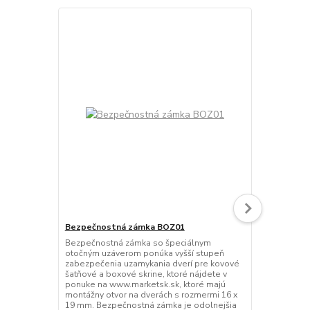
Bezpečnostná zámka BOZ01
Lavička PPL0
Bezpečnostná zámka so špeciálnym
Šatňová lavi
otočným uzáverom ponúka vyšší stupeň
SB / SZ - mo
zabezpečenia uzamykania dverí pre kovové
konštrukcia 
šatňové a boxové skrine, ktoré nájdete v
sedadlo vyro
ponuke na www.marketsk.sk, ktoré majú
bukových lí
montážny otvor na dverách s rozmermi 16 x
rám skrine p
19 mm. Bezpečnostná zámka je odolnejšia
Povrchová ú