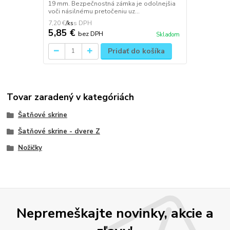
19 mm. Bezpečnostná zámka je odolnejšia
voči násilnému pretočeniu uz...
7,20 €
/
ks
5,85 €
bez DPH
Skladom
Pridať do košíka
Tovar zaradený v kategóriách
Šatňové skrine
Šatňové skrine - dvere Z
Nožičky
Nepremeškajte novinky, akcie a