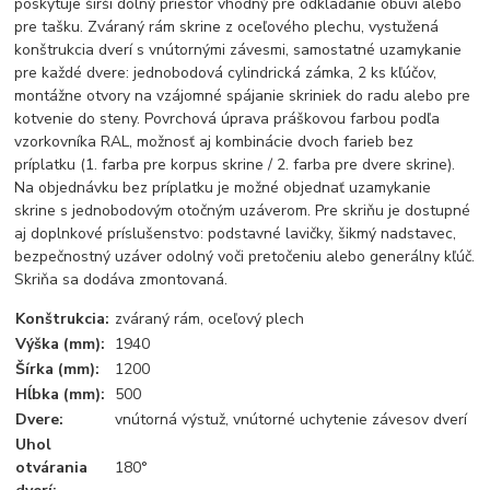
poskytuje širší dolný priestor vhodný pre odkladanie obuvi alebo
pre tašku. Zváraný rám skrine z oceľového plechu, vystužená
konštrukcia dverí s vnútornými závesmi, samostatné uzamykanie
pre každé dvere: jednobodová cylindrická zámka, 2 ks kľúčov,
montážne otvory na vzájomné spájanie skriniek do radu alebo pre
kotvenie do steny. Povrchová úprava práškovou farbou podľa
vzorkovníka RAL, možnosť aj kombinácie dvoch farieb bez
príplatku (1. farba pre korpus skrine / 2. farba pre dvere skrine).
Na objednávku bez príplatku je možné objednať uzamykanie
skrine s jednobodovým otočným uzáverom. Pre skriňu je dostupné
aj doplnkové príslušenstvo: podstavné lavičky, šikmý nadstavec,
bezpečnostný uzáver odolný voči pretočeniu alebo generálny kľúč.
Skriňa sa dodáva zmontovaná.
Konštrukcia:
zváraný rám, oceľový plech
Výška (mm):
1940
Šírka (mm):
1200
Hĺbka (mm):
500
Dvere:
vnútorná výstuž, vnútorné uchytenie závesov dverí
Uhol
otvárania
180°