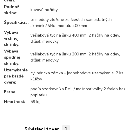
dverí:
Podnož
kovové nožičky
skrine:
tri moduly zložené zo šiestich samostatných
Špecifikácia:
skriniek / šírka modulu 400 mm
Výbava
vešiaková tyč na šírku 400 mm, 2 háčiky na odev,
vrchnej
držiak menovky
skrinky:
Výbava
vešiaková tyč na šírku 200 mm, 2 háčiky na odev,
spodnej
držiak menovky
skrinky:
Uzamykanie
cylindrická zámka - jednobodové uzamykanie, 2 ks
pre každé
kľúčov
dvere:
podľa vzorkovníka RAL / možnosť voľby 2 farieb bez
Farba:
príplatku
Hmotnosť:
59 kg
Súvisiaci tovar
1