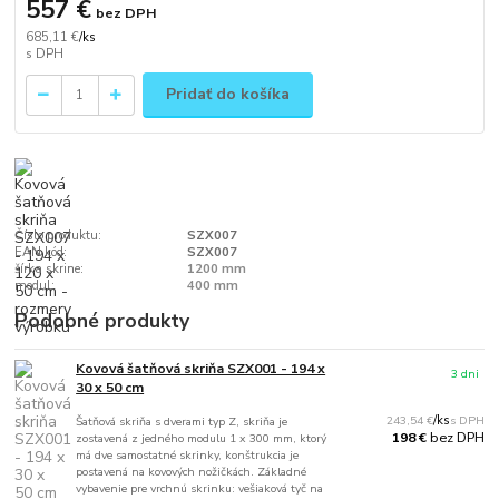
557 €
bez DPH
685,11 €
/
ks
Pridať do košíka
Číslo produktu:
SZX007
EAN kód:
SZX007
šírka skrine:
1200 mm
modul:
400 mm
Podobné produkty
Kovová šatňová skriňa SZX001 - 194 x
3 dni
30 x 50 cm
243,54 €
/
ks
Šatňová skriňa s dverami typ Z, skriňa je
bez DPH
198 €
zostavená z jedného modulu 1 x 300 mm, ktorý
má dve samostatné skrinky, konštrukcia je
postavená na kovových nožičkách. Základné
vybavenie pre vrchnú skrinku: vešiaková tyč na