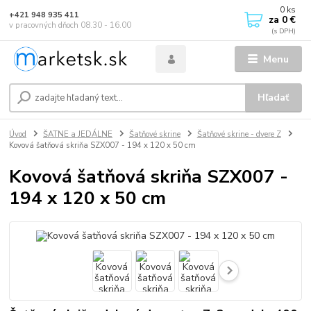
0
ks
+421 948 935 411
za
0 €
v pracovných dňoch 08.30 - 16.00
Menu
Hľadať
Úvod
ŠATNE a JEDÁLNE
Šatňové skrine
Šatňové skrine - dvere Z
Kovová šatňová skriňa SZX007 - 194 x 120 x 50 cm
Kovová šatňová skriňa SZX007 -
194 x 120 x 50 cm