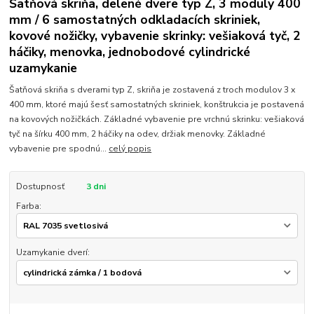
Šatňová skriňa, delené dvere typ Z, 3 moduly 400
mm / 6 samostatných odkladacích skriniek,
kovové nožičky, vybavenie skrinky: vešiaková tyč, 2
háčiky, menovka, jednobodové cylindrické
uzamykanie
Šatňová skriňa s dverami typ Z, skriňa je zostavená z troch modulov 3 x
400 mm, ktoré majú šesť samostatných skriniek, konštrukcia je postavená
na kovových nožičkách. Základné vybavenie pre vrchnú skrinku: vešiaková
tyč na šírku 400 mm, 2 háčiky na odev, držiak menovky. Základné
vybavenie pre spodnú...
celý popis
Dostupnosť
3 dni
Farba:
Uzamykanie dverí: