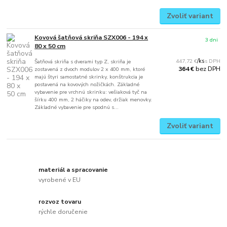
Zvoliť variant
Kovová šatňová skriňa SZX006 - 194 x
3 dni
80 x 50 cm
447,72 €
/
ks
Šatňová skriňa s dverami typ Z, skriňa je
bez DPH
364 €
zostavená z dvoch modulov 2 x 400 mm, ktoré
majú štyri samostatné skrinky, konštrukcia je
postavená na kovových nožičkách. Základné
vybavenie pre vrchnú skrinku: vešiaková tyč na
šírku 400 mm, 2 háčiky na odev, držiak menovky.
Základné vybavenie pre spodnú s...
Zvoliť variant
materiál a spracovanie
vyrobené v EU
rozvoz tovaru
rýchle doručenie