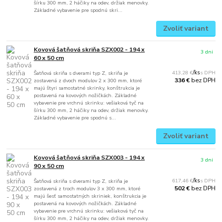
šírku 300 mm, 2 háčiky na odev, držiak menovky.
Základné vybavenie pre spodnú skri...
Zvoliť variant
Kovová šatňová skriňa SZX002 - 194 x
3 dni
60 x 50 cm
413,28 €
/
ks
Šatňová skriňa s dverami typ Z, skriňa je
bez DPH
336 €
zostavená z dvoch modulov 2 x 300 mm, ktoré
majú štyri samostatné skrinky, konštrukcia je
postavená na kovových nožičkách. Základné
vybavenie pre vrchnú skrinku: vešiaková tyč na
šírku 300 mm, 2 háčiky na odev, držiak menovky.
Základné vybavenie pre spodnú s...
Zvoliť variant
Kovová šatňová skriňa SZX003 - 194 x
3 dni
90 x 50 cm
617,46 €
/
ks
Šatňová skriňa s dverami typ Z, skriňa je
bez DPH
502 €
zostavená z troch modulov 3 x 300 mm, ktoré
majú šesť samostatných skriniek, konštrukcia je
postavená na kovových nožičkách. Základné
vybavenie pre vrchnú skrinku: vešiaková tyč na
šírku 300 mm, 2 háčiky na odev, držiak menovky.