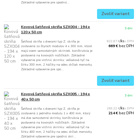
Základné vybavenie pre spodnú...
Zvoliť variant
Kovová šatňová skriňa SZX004 - 194 x
3 dni
120 x 50 cm
822,87 €
/
ks
Šatňová skriňa s dverami typ Z, skriňa je
bez DPH
669 €
zostavená zo štyroch modulov 4 x 300 mm, ktoré
majú osem samostatných skriniek, konštrukcia je
postavená na kovových nožičkách. Základné
vybavenie pre vrchnú skrinku: vešiaková tyč na
šírku 300 mm, 2 háčiky na odev, držiak menovky.
Základné vybavenie pre spo...
Zvoliť variant
Kovová šatňová skriňa SZX005 - 194 x
3 dni
40 x 50 cm
263,22 €
/
ks
Šatňová skriňa s dverami typ Z, skriňa je
bez DPH
214 €
zostavená z jedného modulu 1 x 400 mm, ktorý
má dve samostatné skrinky, konštrukcia je
postavená na kovových nožičkách. Základné
vybavenie pre vrchnú skrinku: vešiaková tyč na
šírku 400 mm, 2 háčiky na odev, držiak menovky.
Základné vybavenie pre spodnú skri...