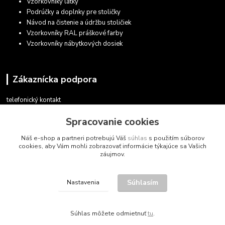
Vzorkovníky látky
Podrúčky a doplnky pre stoličky
Návod na čistenie a údržbu stoličiek
Vzorkovníky RAL práškové farby
Vzorkovníky nábytkových dosiek
Zákaznícka podpora
telefonický kontakt
+421 948 935 411
Spracovanie cookies
v pracovných dňoch 08.30 - 16.00
Náš e-shop a partneri potrebujú Váš
súhlas
s použitím súborov
obchod@marketsk.sk
cookies, aby Vám mohli zobrazovať informácie týkajúce sa Vašich
záujmov.
Súhlasím
Nastavenia
© 2013 - 2026
Súhlas môžete odmietnuť
tu
.
Vytvorené na
Eshop-rychlo.sk