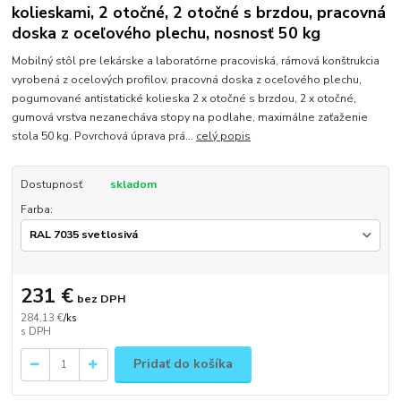
kolieskami, 2 otočné, 2 otočné s brzdou, pracovná
doska z oceľového plechu, nosnosť 50 kg
Mobilný stôl pre lekárske a laboratórne pracoviská, rámová konštrukcia
vyrobená z ocelových profilov, pracovná doska z oceľového plechu,
pogumované antistatické kolieska 2 x otočné s brzdou, 2 x otočné,
gumová vrstva nezanecháva stopy na podlahe, maximálne zaťaženie
stola 50 kg. Povrchová úprava prá...
celý popis
Dostupnosť
skladom
Farba:
231 €
bez DPH
284,13 €
/
ks
Pridať do košíka