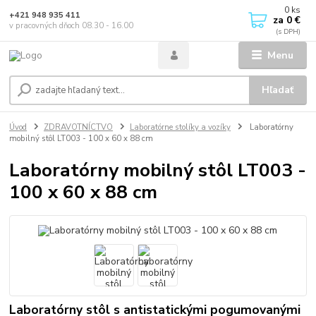
0
ks
+421 948 935 411
za
0 €
v pracovných dňoch 08.30 - 16.00
Menu
Hľadať
Úvod
ZDRAVOTNÍCTVO
Laboratórne stolíky a vozíky
Laboratórny
mobilný stôl LT003 - 100 x 60 x 88 cm
Laboratórny mobilný stôl LT003 -
100 x 60 x 88 cm
Laboratórny stôl s antistatickými pogumovanými