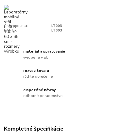
Číslo produktu:
LT003
EAN kód:
LT003
materiál a spracovanie
vyrobené v EU
rozvoz tovaru
rýchle doručenie
dispozičné návrhy
odborné poradenstvo
Kompletné špecifikácie