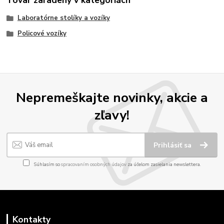
Tovar zaradený v kategóriách
Laboratórne stolíky a vozíky
Policové vozíky
Nepremeškajte novinky, akcie a
zľavy!
Prihlásiť sa
Súhlasím so
spracovaním osobných údajov
za účelom zasielania newslettera.
Kontakty