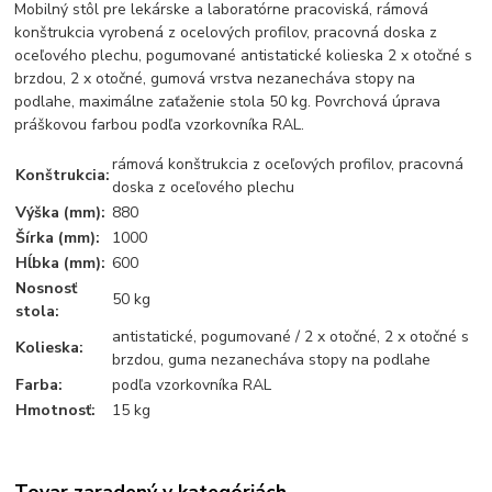
Mobilný stôl pre lekárske a laboratórne pracoviská, rámová
konštrukcia vyrobená z ocelových profilov, pracovná doska z
oceľového plechu, pogumované antistatické kolieska 2 x otočné s
brzdou, 2 x otočné, gumová vrstva nezanecháva stopy na
podlahe, maximálne zaťaženie stola 50 kg. Povrchová úprava
práškovou farbou podľa vzorkovníka RAL.
rámová konštrukcia z oceľových profilov, pracovná
Konštrukcia:
doska z oceľového plechu
Výška (mm):
880
Šírka (mm):
1000
Hĺbka (mm):
600
Nosnosť
50 kg
stola:
antistatické, pogumované / 2 x otočné, 2 x otočné s
Kolieska:
brzdou, guma nezanecháva stopy na podlahe
Farba:
podľa vzorkovníka RAL
Hmotnosť:
15 kg