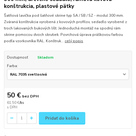
konštrukcia, plastové pätky
Šatňová lavička pod šatňové skrine typ SA / SB / SZ - modul 300 mm.
Zváraná konštrukcia vyrobená z kovových profilov, sedadlo vyrobené z
troch lakovaných bukových líšt. Jednoduchá montáž na spodný rám
skrine pomocou dvoch skrutiek. Povrchová úprava práškovou farbou
podľa vzorkovníka RAL. Konštruk...
celý popis
Dostupnosť
Skladom
Farba:
50 €
bez DPH
61,50 €
/
ks
Pridať do košíka