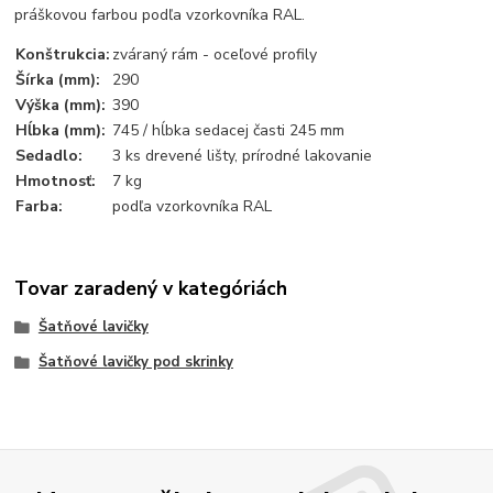
práškovou farbou podľa vzorkovníka RAL.
Konštrukcia:
zváraný rám - oceľové profily
Šírka (mm):
290
Výška (mm):
390
Hĺbka (mm):
745 / hĺbka sedacej časti 245 mm
Sedadlo:
3 ks drevené lišty, prírodné lakovanie
Hmotnosť:
7 kg
Farba:
podľa vzorkovníka RAL
Tovar zaradený v kategóriách
Šatňové lavičky
Šatňové lavičky pod skrinky