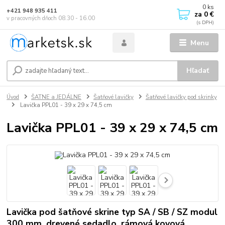
0
ks
+421 948 935 411
za
0 €
v pracovných dňoch 08.30 - 16.00
Menu
Hľadať
Úvod
ŠATNE a JEDÁLNE
Šatňové lavičky
Šatňové lavičky pod skrinky
Lavička PPL01 - 39 x 29 x 74,5 cm
Lavička PPL01 - 39 x 29 x 74,5 cm
Lavička pod šatňové skrine typ SA / SB / SZ modul
300 mm, drevené sedadlo, rámová kovová