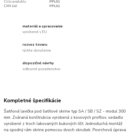
Číslo produktu:
PPL01
EAN kód:
PPL01
materiál a spracovanie
vyrobené v EU
rozvoz tovaru
rýchle doručenie
dispozičné návrhy
odborné poradenstvo
Kompletné špecifikácie
Šatňová lavička pod šatňové skrine typ SA / SB / SZ - modul 300
mm. Zváraná konštrukcia vyrobená z kovových profilov, sedadlo
vyrobené z troch lakovaných bukových líšt. Jednoduchá montáž
na spodný rám skrine pomocou dvoch skrutiek. Povrchová úprava