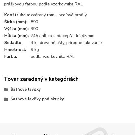
práškovou farbou podľa vzorkovníka RAL.
Konštrukcia:
zváraný rám - oceľové profily
Šírka (mm):
890
Výška (mm):
390
Hĺbka (mm):
745 / hĺbka sedacej časti 245 mm
Sedadlo:
3 ks drevené lišty, prírodné lakovanie
Hmotnosť:
9 kg
Farba:
podľa vzorkovníka RAL
Tovar zaradený v kategóriách
Šatňové lavičky
Šatňové lavičky pod skrinky