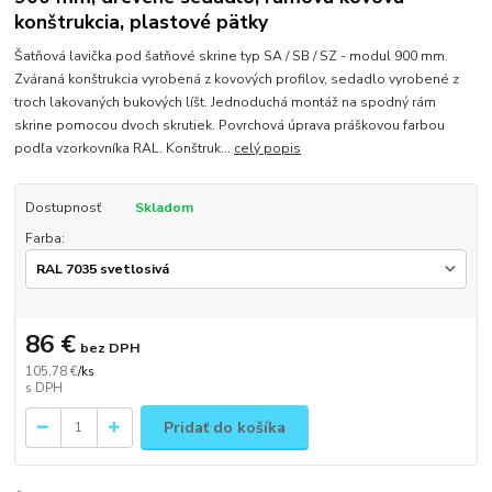
konštrukcia, plastové pätky
Šatňová lavička pod šatňové skrine typ SA / SB / SZ - modul 900 mm.
Zváraná konštrukcia vyrobená z kovových profilov, sedadlo vyrobené z
troch lakovaných bukových líšt. Jednoduchá montáž na spodný rám
skrine pomocou dvoch skrutiek. Povrchová úprava práškovou farbou
podľa vzorkovníka RAL. Konštruk...
celý popis
Dostupnosť
Skladom
Farba:
86 €
bez DPH
105,78 €
/
ks
Pridať do košíka