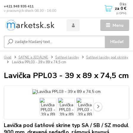
0
ks
+421 948 935 411
za
0 €
v pracovných dňoch 08.30 - 16.00
Menu
Hľadať
Úvod
ŠATNE a JEDÁLNE
Šatňové lavičky
Šatňové lavičky pod skrinky
Lavička PPL03 - 39 x 89 x 74,5 cm
Lavička PPL03 - 39 x 89 x 74,5 cm
Lavička pod šatňové skrine typ SA / SB / SZ modul
900 mm, drevené sedadlo, rámová kovová