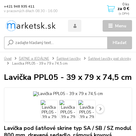
0
ks
+421 948 935 411
za
0 €
v pracovných dňoch 08.30 - 16.00
Menu
Hľadať
Úvod
ŠATNE a JEDÁLNE
Šatňové lavičky
Šatňové lavičky pod skrinky
Lavička PPL05 - 39 x 79 x 74,5 cm
Lavička PPL05 - 39 x 79 x 74,5 cm
Lavička pod šatňové skrine typ SA / SB / SZ modul
800 mm, drevené sedadlo, rámová kovová