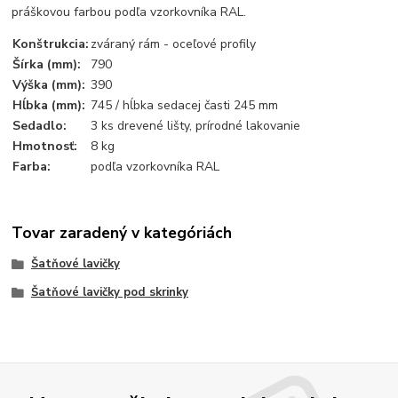
práškovou farbou podľa vzorkovníka RAL.
Konštrukcia:
zváraný rám - oceľové profily
Šírka (mm):
790
Výška (mm):
390
Hĺbka (mm):
745 / hĺbka sedacej časti 245 mm
Sedadlo:
3 ks drevené lišty, prírodné lakovanie
Hmotnosť:
8 kg
Farba:
podľa vzorkovníka RAL
Tovar zaradený v kategóriách
Šatňové lavičky
Šatňové lavičky pod skrinky