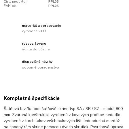
Číslo produktu:
PPL05
EAN kód:
PPL05
materiál a spracovanie
vyrobené v EU
rozvoz tovaru
rýchle doručenie
dispozičné návrhy
odborné poradenstvo
Kompletné špecifikácie
Šatňová lavička pod šatňové skrine typ SA / SB / SZ - modul 800
mm. Zváraná konštrukcia vyrobená z kovových profilov, sedadlo
vyrobené z troch lakovaných bukových líšt. Jednoduchá montáž
na spodný rám skrine pomocou dvoch skrutiek. Povrchová úprava