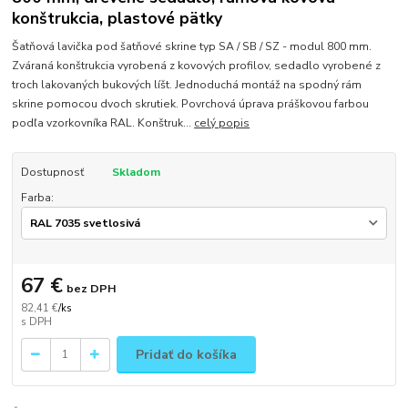
konštrukcia, plastové pätky
Šatňová lavička pod šatňové skrine typ SA / SB / SZ - modul 800 mm.
Zváraná konštrukcia vyrobená z kovových profilov, sedadlo vyrobené z
troch lakovaných bukových líšt. Jednoduchá montáž na spodný rám
skrine pomocou dvoch skrutiek. Povrchová úprava práškovou farbou
podľa vzorkovníka RAL. Konštruk...
celý popis
Dostupnosť
Skladom
Farba:
67 €
bez DPH
82,41 €
/
ks
Pridať do košíka