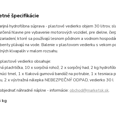
tné špecifikácie
rijná hydrofóbna súprava - plastové vedierko objem 30 litrov, slú
 určená hlavne pre vybavenie motorových vozidiel, pre dielne, čer
 zariadení, ktoré sa používajú lesnom pôdnom a vodnom hospodár
benty plávajú na vode. Balenie v plastovom vedierku s vekom po
ných klvapalín v malom rozsahu.
 plastové vedierko obsahuje:
ná plachtička, 10 x sorpčná rohož, 2 x sorpčný had, 2 kg hydrofóbn
núci tmel, 1 x tlaková gumová bandáž na potrubie, 1 x tesniaca p
ou, 2 x výstražná nálepka NEBEZPEČNÝ ODPAD, vedierko 30 l
bjednať náhradné náplne - informácie:
obchod@marketsk.sk
.
5 kg