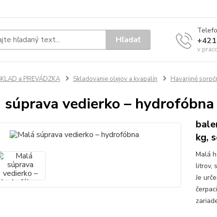
Telef
Hľadať
+421
v prac
SKLAD a PREVÁDZKA
Skladovanie olejov a kvapalín
Havarijné sorpč
 súprava vedierko – hydrofóbna
bale
kg, 
Malá h
litrov,
Je urč
čerpac
zariade