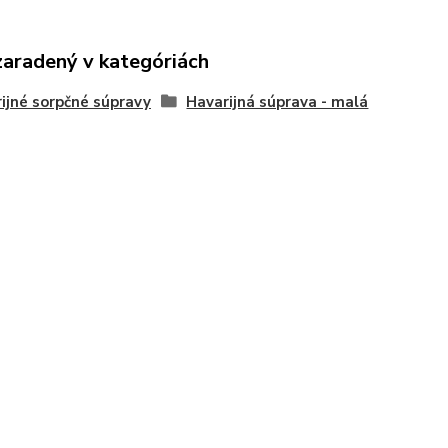
zaradený v kategóriách
ijné sorpčné súpravy
Havarijná súprava - malá