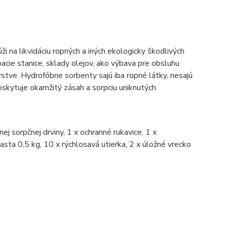
ži na likvidáciu ropných a iných ekologicky škodlivých
pacie stanice, sklady olejov, ako výbava pre obsluhu
stve. Hydrofóbne sorbenty sajú iba ropné látky, nesajú
skytuje okamžitý zásah a sorpciu uniknutých
ej sorpčnej drviny, 1 x ochranné rukavice, 1 x
asta 0,5 kg, 10 x rýchlosavá utierka, 2 x úložné vrecko