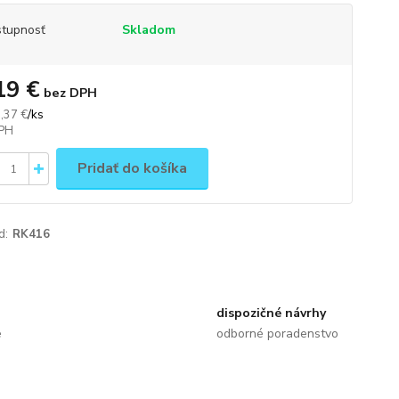
tupnosť
Skladom
19 €
bez DPH
/
ks
,37 €
Pridať do košíka
d:
RK416
dispozičné návrhy
e
odborné poradenstvo