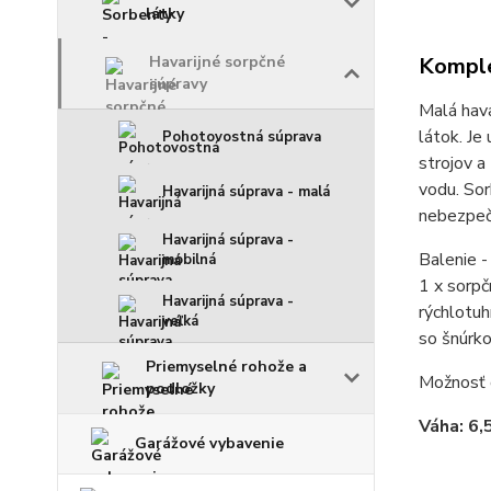
látky
Havarijné sorpčné
Komple
súpravy
Malá hava
látok. Je
Pohotovostná súprava
strojov a
vodu. Sor
Havarijná súprava - malá
nebezpeč
Havarijná súprava -
Balenie -
mobilná
1 x sorpč
Havarijná súprava -
rýchlotuh
veľká
so šnúrk
Priemyselné rohože a
Možnosť o
podložky
Váha: 6,
Garážové vybavenie