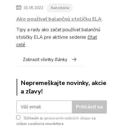
01.05.2022
Kancelária
Ako používať balančnú stoličku ELA
Tipy a rady ako začať používať balančnú
stoličky ELA pre aktívne sedenie
čítať
celé
Zobraziť všetky články
Nepremeškajte novinky, akcie
a zľavy!
Prihlásiť sa
Súhlasím so
spracovaním osobných údajov
za
účelom zasielania newslettera.