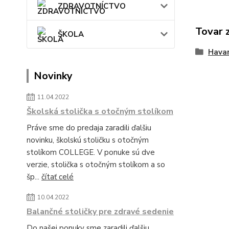
ZDRAVOTNÍCTVO
Tovar 
ŠKOLA
Havar
Novinky
11.04.2022
Školská stolička s otočným stolíkom
Práve sme do predaja zaradili ďalšiu
novinku, školskú stoličku s otočným
stolíkom COLLEGE. V ponuke sú dve
verzie, stolička s otočným stolíkom a so
šp...
čítať celé
10.04.2022
Balančné stoličky pre zdravé sedenie
Do našej ponuky sme zaradili ďalšiu