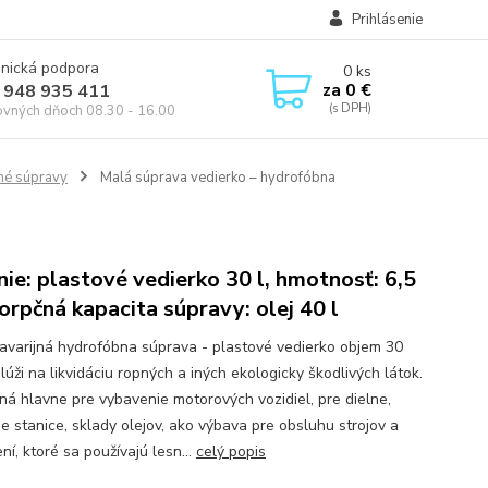
Prihlásenie
onická podpora
0
ks
za
0 €
 948 935 411
ovných dňoch 08.30 - 16.00
né súpravy
Malá súprava vedierko – hydrofóbna
nie: plastové vedierko 30 l, hmotnosť: 6,5
sorpčná kapacita súpravy: olej 40 l
avarijná hydrofóbna súprava - plastové vedierko objem 30
 slúži na likvidáciu ropných a iných ekologicky škodlivých látok.
ená hlavne pre vybavenie motorových vozidiel, pre dielne,
ie stanice, sklady olejov, ako výbava pre obsluhu strojov a
ní, ktoré sa používajú lesn...
celý popis