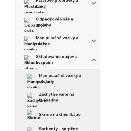
Plastové prepravky a
boxy
Odpadkové koše a
stojany
Manipulačné vozíky a
rudly
Skladovanie olejov a
kvapalín
Manipulačné vozíky a
stojany
Záchytné vane na
kvapaliny
Skrine na chemikálie
Sorbenty - sorpčné