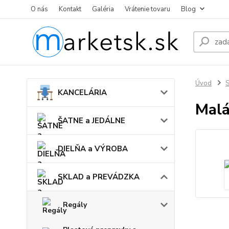
O nás
Kontakt
Galéria
Vrátenie tovaru
Blog
Úvod
KANCELÁRIA
Malá
ŠATNE a JEDÁLNE
DIELŇA a VÝROBA
SKLAD a PREVÁDZKA
Regály