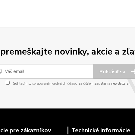
premeškajte novinky, akcie a zľa
Prihlásiť sa
Súhlasím so
spracovaním osobných údajov
za účelom zasielania newslettera.
cie pre zákazníkov
Technické informácie