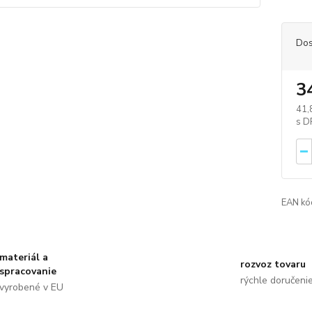
Dos
3
41,
EAN kó
materiál a
rozvoz tovaru
spracovanie
rýchle doručeni
vyrobené v EU