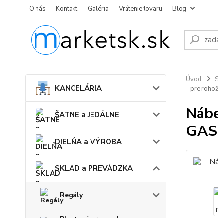
O nás
Kontakt
Galéria
Vrátenie tovaru
Blog
Úvod
KANCELÁRIA
- pre roh
Nábe
ŠATNE a JEDÁLNE
GAS
DIELŇA a VÝROBA
SKLAD a PREVÁDZKA
Regály