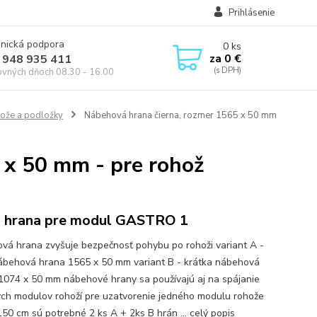
Prihlásenie
onická podpora
0
ks
za
0 €
 948 935 411
ovných dňoch 08.30 - 16.00
ože a podložky
Nábehová hrana čierna, rozmer 1565 x 50 mm
 x 50 mm - pre rohož
 hrana pre modul GASTRO 1
vá hrana zvyšuje bezpečnosť pohybu po rohoži variant A -
ábehová hrana 1565 x 50 mm variant B - krátka nábehová
1074 x 50 mm nábehové hrany sa používajú aj na spájanie
ých modulov rohoží pre uzatvorenie jedného modulu rohože
150 cm sú potrebné 2 ks A + 2ks B hrán ...
celý popis