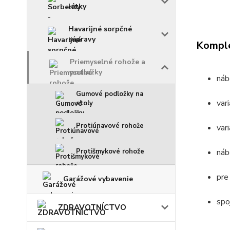
látky
Havarijné sorpčné
súpravy
Komple
Priemyselné rohože a
podložky
náb
Gumové podložky na
var
stoly
Protiúnavové rohože
var
Protišmykové rohože
náb
pre
Garážové vybavenie
spo
ZDRAVOTNÍCTVO