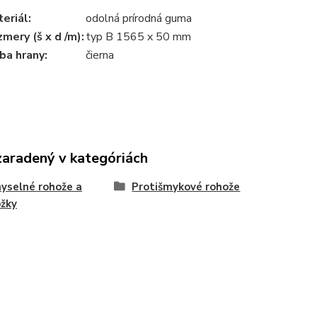
eriál:
odolná prírodná guma
mery (š x d /m):
typ B 1565 x 50 mm
ba hrany:
čierna
zaradený v kategóriách
yselné rohože a
Protišmykové rohože
žky