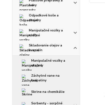
Plastové prepravky a
boxy
Odpadkové koše a
stojany
Manipulačné vozíky a
rudly
Skladovanie olejov a
kvapalín
Manipulačné vozíky a
stojany
Záchytné vane na
kvapaliny
Skrine na chemikálie
Sorbenty - sorpčné