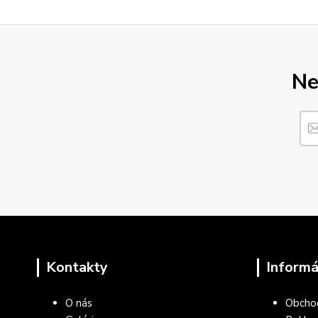
Ne
Kontakty
Informá
O nás
Obcho