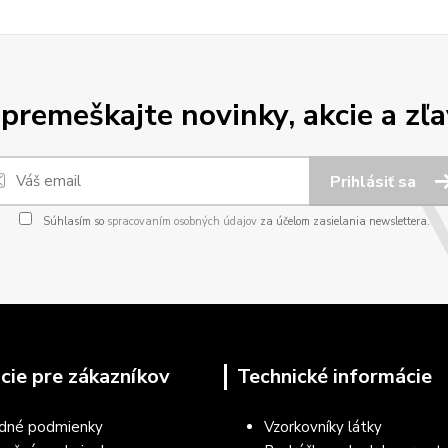
premeškajte novinky, akcie a zľa
Prihlásiť sa
Súhlasím so
spracovaním osobných údajov
za účelom zasielania newslettera.
cie pre zákazníkov
Technické informácie
dné podmienky
Vzorkovníky látky