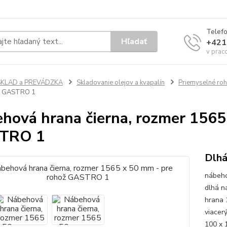
Telef
Hľadať
+421
v prac
SKLAD a PREVÁDZKA
Skladovanie olejov a kvapalín
Priemyselné roh
ož GASTRO 1
hová hrana čierna, rozmer 1565
TRO 1
Dlhá
nábeho
dlhá n
hrana 
viacer
100 x 