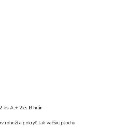
2 ks A + 2ks B hrán
v rohoží a pokryť tak väčšiu plochu