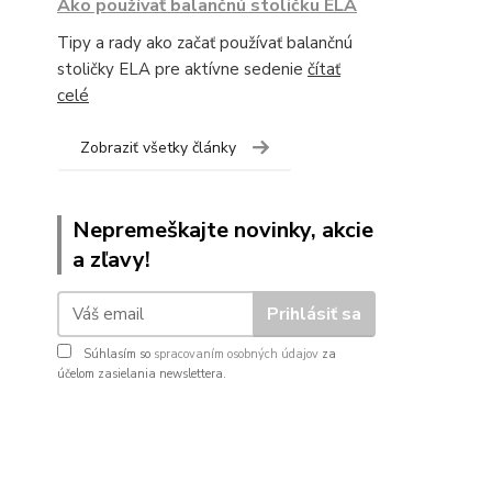
Ako používať balančnú stoličku ELA
Tipy a rady ako začať používať balančnú
stoličky ELA pre aktívne sedenie
čítať
celé
Zobraziť všetky články
Nepremeškajte novinky, akcie
a zľavy!
Prihlásiť sa
Súhlasím so
spracovaním osobných údajov
za
účelom zasielania newslettera.