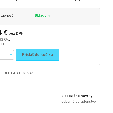
tupnosť
Skladom
4 €
bez DPH
/
ks
82 €
Pridať do košíka
d:
DLH1-BK1565GA1
dispozičné návrhy
e
odborné poradenstvo