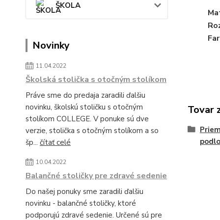
ŠKOLA
Mat
Roz
Far
Novinky
11.04.2022
Školská stolička s otočným stolíkom
Práve sme do predaja zaradili ďalšiu
novinku, školskú stoličku s otočným
Tovar 
stolíkom COLLEGE. V ponuke sú dve
Priem
verzie, stolička s otočným stolíkom a so
podlo
šp...
čítať celé
10.04.2022
Balančné stoličky pre zdravé sedenie
Do našej ponuky sme zaradili ďalšiu
novinku - balančné stoličky, ktoré
podporujú zdravé sedenie. Určené sú pre