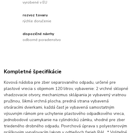
vyrobené v EU
rozvoz tovaru
rýchle doručenie
dispozičné návrhy
odborné poradenstvo
Kompletné špecifikácie
Kovová nádoba pre zber separovaného odpadu, určené pre
plastové vrecia s objemom 120 litrov, vybavenie: 2 vrchné sklopné
vhadzovacie otvory, mechanizmus sklápania je vybavený vratnou
pružinou, šikmá vrchná plocha, predná strana vybavená
otváracími dvierkami, každá časť je vybavená samostatným
výsuvným rámom pre uchytenie plastového odpadkového vreca,
jednobodové uzamykanie na cylindrickú zámku, vhodné pre zber
triedeného drobného odpadu. Povrchová úprava s polyesterovým
práškovým vypaľovacím lakom v odtieňoch farieb RAL. * Voliteľné