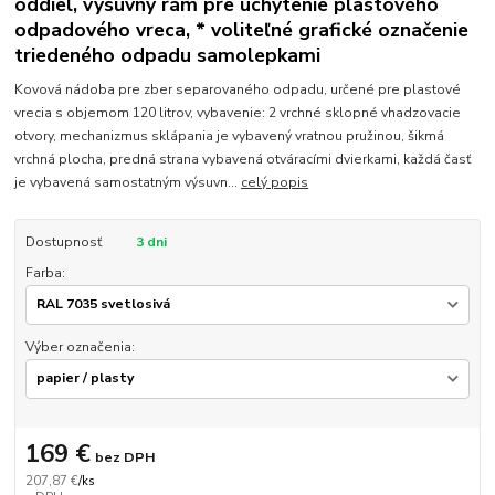
oddiel, výsuvný rám pre uchytenie plastového
odpadového vreca, * voliteľné grafické označenie
triedeného odpadu samolepkami
Kovová nádoba pre zber separovaného odpadu, určené pre plastové
vrecia s objemom 120 litrov, vybavenie: 2 vrchné sklopné vhadzovacie
otvory, mechanizmus sklápania je vybavený vratnou pružinou, šikmá
vrchná plocha, predná strana vybavená otváracími dvierkami, každá časť
je vybavená samostatným výsuvn...
celý popis
Dostupnosť
3 dni
Farba:
Výber označenia:
169 €
bez DPH
207,87 €
/
ks