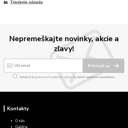
Triedenie odpadu
Nepremeškajte novinky, akcie a
zľavy!
Prihlásiť sa
Súhlasím so
spracovaním osobných údajov
za účelom zasielania newslettera.
Kontakty
O nás
Galéria