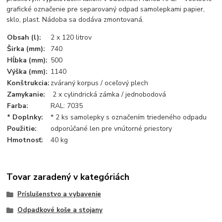
grafické označenie pre separovaný odpad samolepkami papier,
sklo, plast. Nádoba sa dodáva zmontovaná.
Obsah (l):
2 x 120 litrov
Širka (mm):
740
Hĺbka (mm):
500
Výška (mm):
1140
Konštrukcia:
zváraný korpus / oceľový plech
Zamykanie:
2 x cylindrická zámka / jednobodová
Farba:
RAL: 7035
* Doplnky:
* 2 ks samolepky s označením triedeného odpadu
Použitie:
odporúčané len pre vnútorné priestory
Hmotnosť:
40 kg
Tovar zaradený v kategóriách
Príslušenstvo a vybavenie
Odpadkové koše a stojany