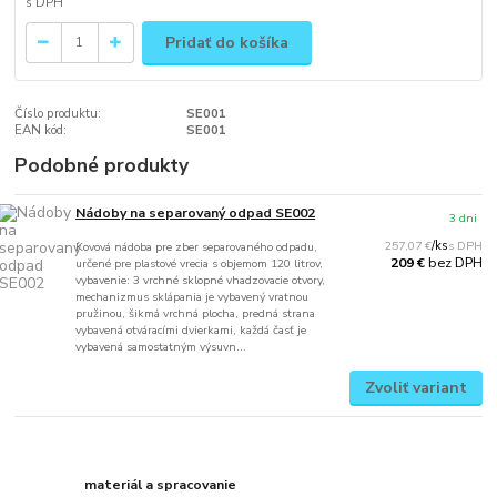
Pridať do košíka
Číslo produktu:
SE001
EAN kód:
SE001
Podobné produkty
Nádoby na separovaný odpad SE002
3 dni
257,07 €
/
ks
Kovová nádoba pre zber separovaného odpadu,
bez DPH
209 €
určené pre plastové vrecia s objemom 120 litrov,
vybavenie: 3 vrchné sklopné vhadzovacie otvory,
mechanizmus sklápania je vybavený vratnou
pružinou, šikmá vrchná plocha, predná strana
vybavená otváracími dvierkami, každá časť je
vybavená samostatným výsuvn...
Zvoliť variant
materiál a spracovanie