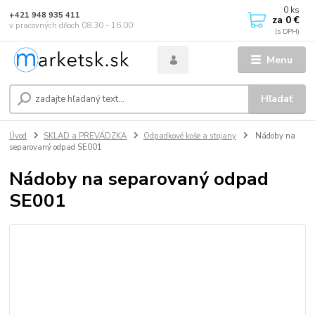
0
ks
+421 948 935 411
za
0 €
v pracovných dňoch 08.30 - 16.00
Menu
Hľadať
Úvod
SKLAD a PREVÁDZKA
Odpadkové koše a stojany
Nádoby na
separovaný odpad SE001
Nádoby na separovaný odpad
SE001