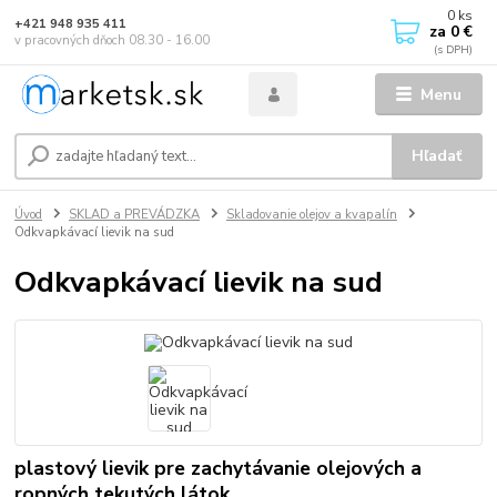
0
ks
+421 948 935 411
za
0 €
v pracovných dňoch 08.30 - 16.00
Menu
Hľadať
Úvod
SKLAD a PREVÁDZKA
Skladovanie olejov a kvapalín
Odkvapkávací lievik na sud
Odkvapkávací lievik na sud
plastový lievik pre zachytávanie olejových a
ropných tekutých látok