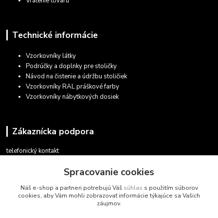
Vrátenie tovaru
Technické informácie
Vzorkovníky látky
Podrúčky a doplnky pre stoličky
Návod na čistenie a údržbu stoličiek
Vzorkovníky RAL práškové farby
Vzorkovníky nábytkových dosiek
Zákaznícka podpora
telefonický kontakt
+421 948 935 411
Spracovanie cookies
v pracovných dňoch 08.30 - 16.00
Náš e-shop a partneri potrebujú Váš
súhlas
s použitím súborov
obchod@marketsk.sk
cookies, aby Vám mohli zobrazovať informácie týkajúce sa Vašich
záujmov.