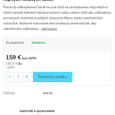
Plastový odkvapkávací lievik na sud slúži na zachytávanie olejovitých a
iných ropných tekutých látok pri plnení sudov, alebo slúži ako odkladacia
plocha pre uloženie použitých olejových filtrov, alebo znečistených
súčiastok. Vnútorné tvarovanie dna lievika je navrhnuté tak, aby
zabraňovalo odprskáva...
celý popis
Dostupnosť
Skladom
159 €
bez DPH
195,57 €
/
ks
Pridať do košíka
EAN kód:
RNL58
materiál a spracovanie