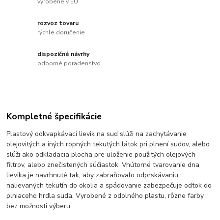
vyrobené v EU
rozvoz tovaru
rýchle doručenie
dispozičné návrhy
odborné poradenstvo
Kompletné špecifikácie
Plastový odkvapkávací lievik na sud slúži na zachytávanie
olejovitých a iných ropných tekutých látok pri plnení sudov, alebo
slúži ako odkladacia plocha pre uloženie použitých olejových
filtrov, alebo znečistených súčiastok. Vnútorné tvarovanie dna
lievika je navrhnuté tak, aby zabraňovalo odprskávaniu
nalievaných tekutín do okolia a spádovanie zabezpečuje odtok do
plniaceho hrdla suda. Vyrobené z odolného plastu, rôzne farby
bez možnosti výberu.