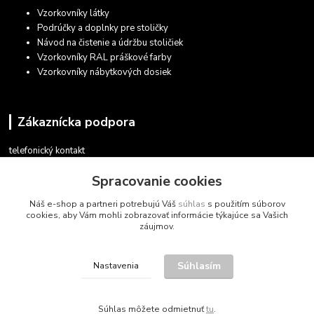
Vzorkovníky látky
Podrúčky a doplnky pre stoličky
Návod na čistenie a údržbu stoličiek
Vzorkovníky RAL práškové farby
Vzorkovníky nábytkových dosiek
Zákaznícka podpora
telefonický kontakt
+421 948 935 411
Spracovanie cookies
v pracovných dňoch 08.30 - 16.00
Náš e-shop a partneri potrebujú Váš
súhlas
s použitím súborov
obchod@marketsk.sk
cookies, aby Vám mohli zobrazovať informácie týkajúce sa Vašich
záujmov.
Súhlasím
Nastavenia
© 2013 - 2026
Súhlas môžete odmietnuť
tu
.