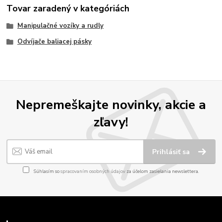
Tovar zaradený v kategóriách
Manipulačné vozíky a rudly
Odvíjače baliacej pásky
Nepremeškajte novinky, akcie a
zľavy!
Prihlásiť sa
Súhlasím so
spracovaním osobných údajov
za účelom zasielania newslettera.