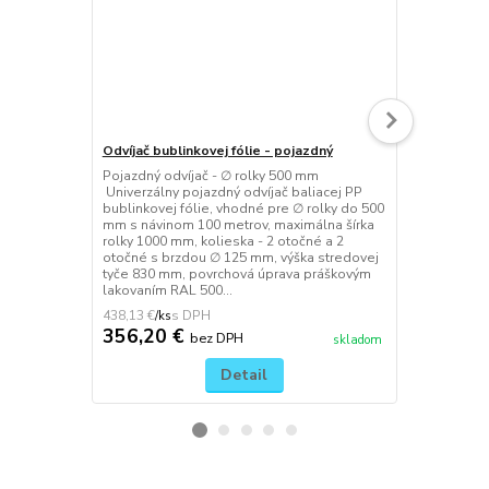
Odvíjač bublinkovej fólie - pojazdný
Odvíjač oce
Pojazdný odvíjač - ∅ rolky 500 mm
Pojazdný odv
Univerzálny pojazdný odvíjač baliacej PP
Páska sa odví
bublinkovej fólie, vhodné pre ∅ rolky do 500
pásky 20 mm
mm s návinom 100 metrov, maximálna šírka
kotúča 680 
rolky 1000 mm, kolieska - 2 otočné a 2
odkladacia 
otočné s brzdou ∅ 125 mm, výška stredovej
spony a pás
tyče 830 mm, povrchová úprava práškovým
práškovým l
lakovaním RAL 500...
š x h: 610 x 
438,13 €
241,45 €
/
ks
/
ks
356,20 €
196,30 
bez DPH
skladom
Detail