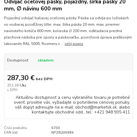
Odvíjač oceľovej pásky, pojazdný, šírka pásky 20
mm, ∅ návinu 600 mm
Pojazdný odvíjač baliacej oceľovej pásky. Páska sa odvíja po ložiskách
vo vodiacej pozdĺžnej lište, max. šírka pásky 20 mm, max. priemer
navinutého kotúča 600 mm, kolieska ∅ 200 mm, odkladacia predná
plechová nádoba pre spony a páskovačku, povrchová úprava práškovým
lakovaním RAL 5005. Rozmery v ...
celý popis
Dostupnosť
skladom
287,30 €
bez DPH
353,38 €
/
ks
Aktuálnu dostupnosť a cenu vybraného tovaru je potrebné
overiť, prosíme vás, vyžiadajte si potvrdenie cenovej ponuky,
váš dopyt adresujte na e-mail: obchod@marketsk.sk, alebo
kontaktujte obchodné odd., tel.: +421 948 935 411
Číslo produktu:
5733
EAN kód:
KPZR200984