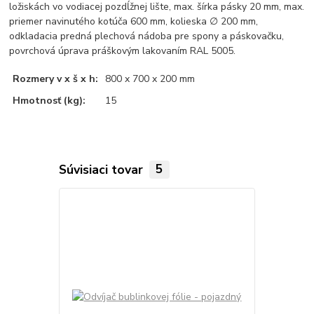
ložiskách vo vodiacej pozdĺžnej lište, max. šírka pásky 20 mm, max.
priemer navinutého kotúča 600 mm, kolieska
∅ 200 mm,
odkladacia predná plechová nádoba pre spony a páskovačku,
povrchová úprava práškovým lakovaním RAL 5005.
Rozmery v x š x h:
800 x 700 x 200 mm
Hmotnosť (kg):
15
Súvisiaci tovar
5