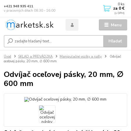
0
ks
+421 948 935 411
za
0 €
v pracovných dňoch 08.30 - 16.00
Menu
Hľadať
Úvod
SKLAD a PREVÁDZKA
Manipulačné vozíky a rudly
Odvíjač
oceľovej pásky, 20 mm, ∅ 600 mm
Odvíjač oceľovej pásky, 20 mm, ∅
600 mm