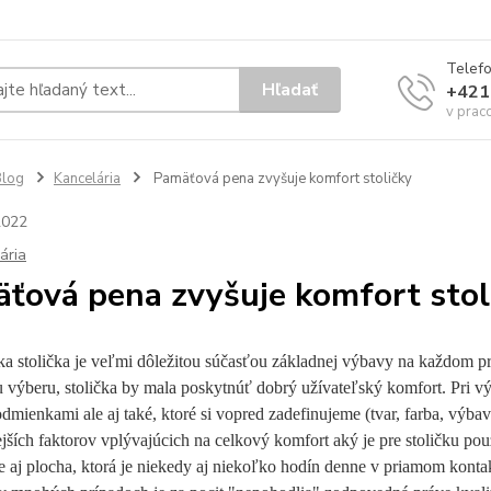
Telef
Hľadať
+421
v prac
Blog
Kancelária
Pamäťová pena zvyšuje komfort stoličky
2022
ária
ťová pena zvyšuje komfort stol
a stolička je veľmi dôležitou súčasťou základnej výbavy na každom pra
 výberu, stolička by mala poskytnúť dobrý užívateľský komfort. Pri v
dmienkami ale aj také, ktoré si vopred zadefinujeme (tvar, farba, výbav
ejších faktorov vplývajúcich na celkový komfort aký je pre stoličku po
le aj plocha, ktorá je niekedy aj niekoľko hodín denne v priamom kont