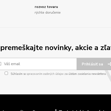
rozvoz tovaru
rýchle doručenie
premeškajte novinky, akcie a zľa
Prihlásiť sa
Súhlasím so
spracovaním osobných údajov
za účelom zasielania newslettera.