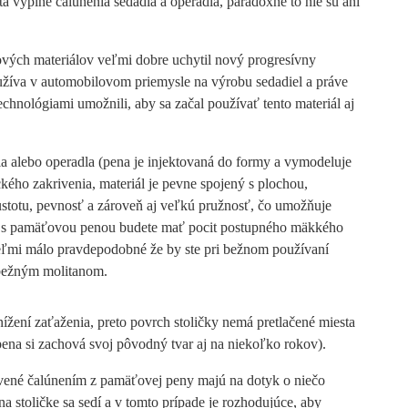
 výplne čalúnenia sedadla a operadla, paradoxne to nie sú ani
vých materiálov veľmi dobre uchytil nový progresívny
používa v automobilovom priemysle na výrobu sedadiel a práve
chnológiami umožnili, aby sa začal používať tento materiál aj
la alebo operadla (pena je injektovaná do formy a vymodeluje
ého zakrivenia, materiál je pevne spojený s plochou,
stotu, pevnosť a zároveň aj veľkú pružnosť, čo umožňuje
dle s pamäťovou penou budete mať pocit postupného mäkkého
 veľmi málo pravdepodobné že by ste pri bežnom používaní
i bežným molitanom.
žení zaťaženia, preto povrch stoličky nemá pretlačené miesta
(pena si zachová svoj pôvodný tvar aj na niekoľko rokov).
bavené čalúnením z pamäťovej peny majú na dotyk o niečo
a stoličke sa sedí a v tomto prípade je rozhodujúce, aby