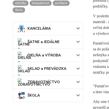
pohodlia (
stoličky
bezpečnosť
počítače
podrúčky,
škola
V posledn
materiál -
veľmi dobr
KANCELÁRIA
u výrobcov
ŠATNE a JEDÁLNE
Pamäťová p
sa do poža
DIELŇA a VÝROBA
nešmýka s
poskytnúť
vnárania s
SKLAD a PREVÁDZKA
stoličky p
ZDRAVOTNÍCTVO
"Pamäťová 
a tieto vl
ŠKOLA
Aby sme bo
pevnejší p