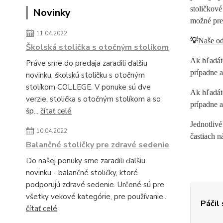
stoličkové
Novinky
možné pret
11.04.2022
💡
Naše od
Školská stolička s otočným stolíkom
Ak hľadát
Práve sme do predaja zaradili ďalšiu
prípadne a
novinku, školskú stoličku s otočným
stolíkom COLLEGE. V ponuke sú dve
Ak hľadáte
verzie, stolička s otočným stolíkom a so
prípadne a
šp...
čítať celé
Jednotlivé
10.04.2022
častiach n
Balančné stoličky pre zdravé sedenie
Do našej ponuky sme zaradili ďalšiu
novinku - balančné stoličky, ktoré
podporujú zdravé sedenie. Určené sú pre
všetky vekové kategórie, pre používanie...
Páčil
čítať celé