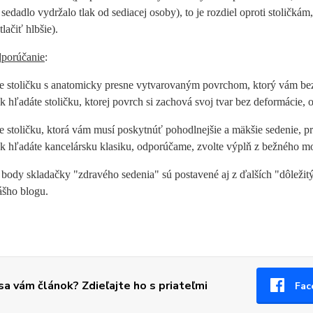
 sedadlo vydržalo tlak od sediacej osoby), to je rozdiel oproti stoličká
lačiť hlbšie).
porúčanie
:
e stoličku s anatomicky presne vytvarovaným povrchom, ktorý vám be
k hľadáte stoličku, ktorej povrch si zachová svoj tvar bez deformácie
 stoličku, ktorá vám musí poskytnúť pohodlnejšie a mäkšie sedenie, p
k hľadáte kancelársku klasiku, odporúčame, zvolte výplň z bežného mo
 body skladačky "zdravého sedenia" sú postavené aj z ďalších "dôležitý
ášho blogu.
 sa vám článok? Zdieľajte ho s priateľmi
Fac