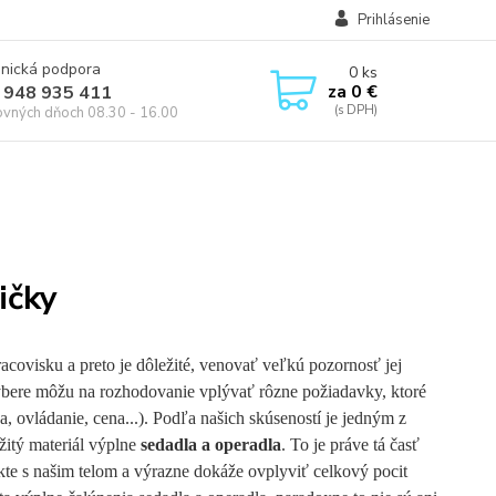
Prihlásenie
onická podpora
0
ks
za
0 €
 948 935 411
ovných dňoch 08.30 - 16.00
ičky
covisku a preto je dôležité, venovať veľkú pozornosť jej
ýbere môžu na rozhodovanie vplývať rôzne požiadavky, ktoré
a, ovládanie, cena...). Podľa našich skúseností je jedným z
užitý materiál výplne
sedadla a operadla
. To je práve tá časť
akte s našim telom a výrazne dokáže ovplyviť celkový pocit