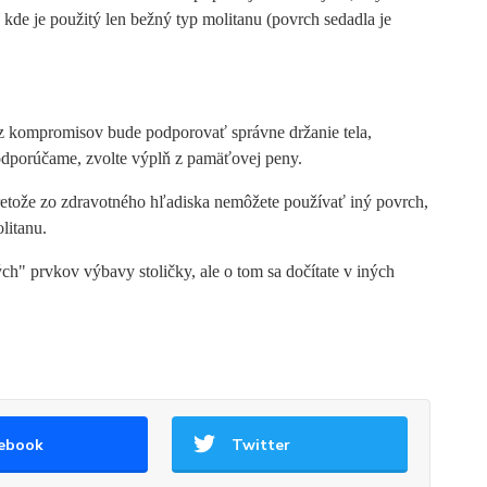
m, kde je použitý len bežný typ molitanu (povrch sedadla je
z kompromisov bude podporovať správne držanie tela,
, odporúčame, zvolte výplň z pamäťovej peny.
retože zo zdravotného hľadiska nemôžete používať iný povrch,
litanu.
ch" prvkov výbavy stoličky, ale o tom sa dočítate v iných
ebook
Twitter