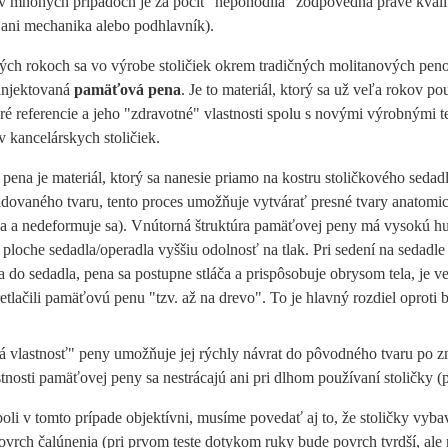
v mnohých prípadoch je za pocit "nepohodlia" zodpovedná práve kvalita
 ani mechanika alebo podhlavník).
ých rokoch sa vo výrobe stoličiek okrem tradičných molitanových peno
 injektovaná
pamäťová pena
. Je to materiál, ktorý sa už veľa rokov 
é referencie a jeho "zdravotné" vlastnosti spolu s novými výrobnými te
 kancelárskych stoličiek.
ena je materiál, ktorý sa nanesie priamo na kostru stoličkového sedad
dovaného tvaru, tento proces umožňuje vytvárať presné tvary anatomick
a a nedeformuje sa). Vnútorná štruktúra pamäťovej peny má vysokú hu
 ploche sedadla/operadla vyššiu odolnosť na tlak. Pri sedení na seda
a do sedadla, pena sa postupne stláča a prispôsobuje obrysom tela, je
retlačili pamäťovú penu "tzv. až na drevo". To je hlavný rozdiel oprot
vlastnosť" peny umožňuje jej rýchly návrat do pôvodného tvaru po zní
astnosti pamäťovej peny sa nestrácajú ani pri dlhom používaní stoličky 
li v tomto prípade objektívni, musíme povedať aj to, že stoličky vy
ovrch čalúnenia (pri prvom teste dotykom ruky bude povrch tvrdší, ale n