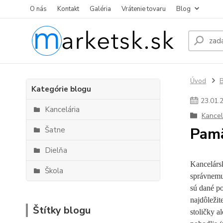
O nás
Kontakt
Galéria
Vrátenie tovaru
Blog
Úvod
Kategórie blogu
23
.
01
.
Kancelária
Kancel
Pamä
Šatne
Dielňa
Kancelársk
Škola
správnemu
sú dané po
najdôležit
Štítky blogu
stoličky a