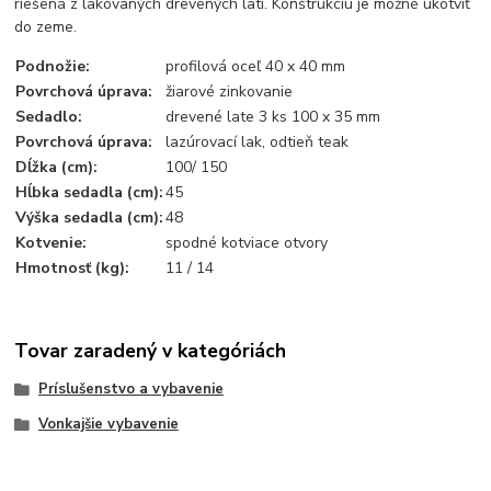
riešená z lakovaných drevených latí. Konštrukciu je možné ukotviť
do zeme.
Podnožie:
profilová oceľ 40 x 40 mm
Povrchová úprava:
žiarové zinkovanie
Sedadlo:
drevené late 3 ks 100 x 35 mm
Povrchová úprava:
lazúrovací lak, odtieň teak
Dĺžka (cm):
100/ 150
Hĺbka sedadla (cm):
45
Výška sedadla (cm):
48
Kotvenie:
spodné kotviace otvory
Hmotnosť (kg):
11 / 14
Tovar zaradený v kategóriách
Príslušenstvo a vybavenie
Vonkajšie vybavenie