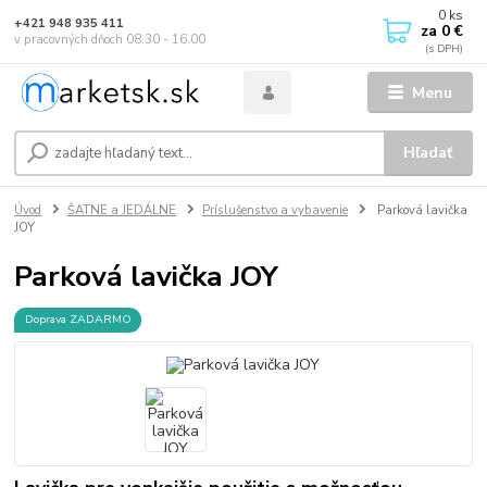
0
ks
+421 948 935 411
za
0 €
v pracovných dňoch 08.30 - 16.00
Menu
Hľadať
Úvod
ŠATNE a JEDÁLNE
Príslušenstvo a vybavenie
Parková lavička
JOY
Parková lavička JOY
Doprava ZADARMO