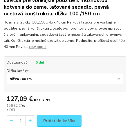
Lavička pre vonkajšie použitie s možnosťou
kotvenia do zeme, laťované sedadlo, pevná
oceľová konštrukcia, dĺžka 100 /150 cm
Rozmery lavičky: 100/150 x 45 x 48 cm Parková lavička pre vonkajšie
použitie, pevná konštrukcia z oceľových profilov s povrchovou úpravou
žiarovým zinkovaním, sedadlová časť je riešená z lakovaných drevených
latí. Konštrukciu je možné ukotviť do zeme. Podnožie: profilová oceľ 40 x
40 mm Povrc...
celý popis
Dostupnosť
3 dni
Dĺžka lavičky:
127,09 €
bez DPH
156,32 €
/
ks
Pridať do košíka