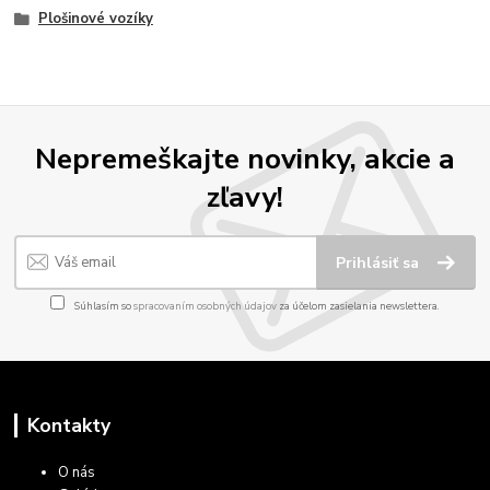
Plošinové vozíky
Nepremeškajte novinky, akcie a
zľavy!
Prihlásiť sa
Súhlasím so
spracovaním osobných údajov
za účelom zasielania newslettera.
Kontakty
O nás