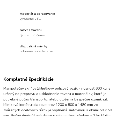
materiál a spracovanie
vyrobené v EU
rozvoz tovaru
rýchle doručenie
dispozičné návrhy
odborné poradenstvo
Kompletné špecifikácie
Manipulačný skriňový/klietkový policový vozík - nosnosť 600 kg je
určený na prepravu a uskladnenie tovaru a materiálov, ktoré je
potrebné počas transportu, alebo uloženia bezpečne uzamknúť.
Klietková konštrukcia rozmerov 1200 x 800 x 1480 mm zo
zváraných oceľových rúrok je vyplnená sieťovinou s okami 50 x 50
mm. Bočné dvojkrídlové dvere s cylindrickou zámkou a 2 ks kľúčov.