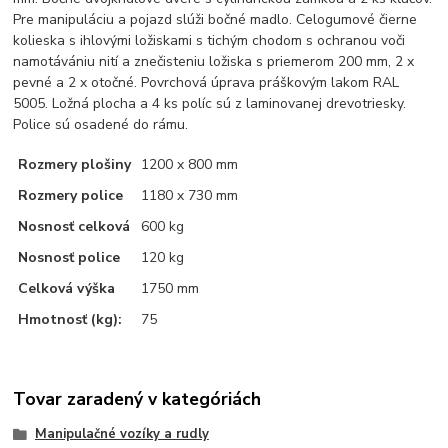
Pre manipuláciu a pojazd slúži bočné madlo. Celogumové čierne
kolieska s ihlovými ložiskami s tichým chodom s ochranou voči
namotávániu nití a znečisteniu ložiska s priemerom 200 mm, 2 x
pevné a 2 x otočné. Povrchová úprava práškovým lakom RAL
5005. Ložná plocha a 4 ks políc sú z laminovanej drevotriesky.
Police sú osadené do rámu.
Rozmery plošiny
1200 x 800 mm
Rozmery police
1180 x 730 mm
Nosnosť celková
600 kg
Nosnosť police
120 kg
Celková výška
1750 mm
Hmotnosť (kg):
75
Tovar zaradený v kategóriách
Manipulačné vozíky a rudly