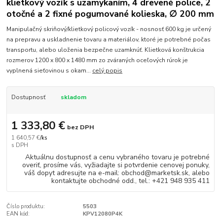
klietkový vozík s uzamykaním, 4 drevené police, 2
otočné a 2 fixné pogumované kolieska, ∅ 200 mm
Manipulačný skriňový/klietkový policový vozík - nosnosť 600 kg je určený
na prepravu a uskladnenie tovaru a materiálov, ktoré je potrebné počas
transportu, alebo uloženia bezpečne uzamknúť. Klietková konštrukcia
rozmerov 1200 x 800 x 1480 mm zo zváraných oceľových rúrok je
vyplnená sieťovinou s okam...
celý popis
Dostupnosť
skladom
1 333,80 €
bez DPH
1 640,57 €
/
ks
Aktuálnu dostupnosť a cenu vybraného tovaru je potrebné
overiť, prosíme vás, vyžiadajte si potvrdenie cenovej ponuky,
váš dopyt adresujte na e-mail: obchod@marketsk.sk, alebo
kontaktujte obchodné odd., tel.: +421 948 935 411
Číslo produktu:
5503
EAN kód:
KPV12080P4K