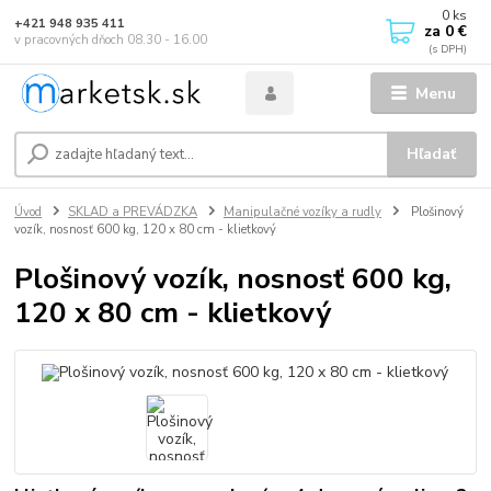
0
ks
+421 948 935 411
za
0 €
v pracovných dňoch 08.30 - 16.00
Menu
Hľadať
Úvod
SKLAD a PREVÁDZKA
Manipulačné vozíky a rudly
Plošinový
vozík, nosnosť 600 kg, 120 x 80 cm - klietkový
Plošinový vozík, nosnosť 600 kg,
120 x 80 cm - klietkový