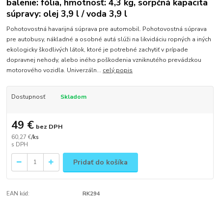
balenie: fólia, hmotnosť: 4,3 kg, sorpčná kapacita
súpravy: olej 3,9 l / voda 3,9 l
Pohotovostná havarijná súprava pre automobil. Pohotovostná súprava
pre autobusy, nákladné a osobné autá slúži na likvidáciu ropných a iných
ekologicky škodlivých látok, ktoré je potrebné zachytiť v prípade
dopravnej nehody, alebo iného poškodenia vzniknutého prevádzkou
motorového vozidla. Univerzáln...
celý popis
Dostupnosť
Skladom
49 €
bez DPH
60,27 €
/
ks
Pridať do košíka
EAN kód:
RK294