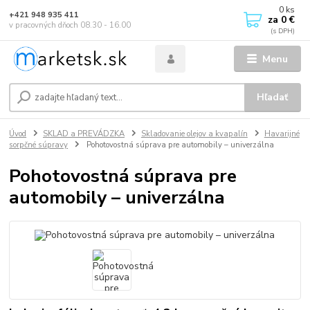
0
ks
+421 948 935 411
za
0 €
v pracovných dňoch 08.30 - 16.00
Menu
Hľadať
Úvod
SKLAD a PREVÁDZKA
Skladovanie olejov a kvapalín
Havarijné
sorpčné súpravy
Pohotovostná súprava pre automobily – univerzálna
Pohotovostná súprava pre
automobily – univerzálna