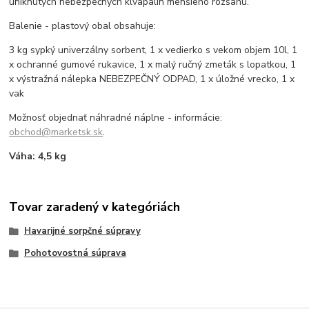
uniknutých nebezpečných klvapalín menšieho rozsahu.
Balenie - plastový obal obsahuje:
3 kg sypký univerzálny sorbent, 1 x vedierko s vekom objem 10l, 1
x ochranné gumové rukavice, 1 x malý ručný zmeták s lopatkou, 1
x výstražná nálepka NEBEZPEČNÝ ODPAD, 1 x úložné vrecko, 1 x
vak
Možnosť objednať náhradné náplne - informácie:
obchod@marketsk.sk
.
Váha: 4,5 kg
Tovar zaradený v kategóriách
Havarijné sorpčné súpravy
Pohotovostná súprava