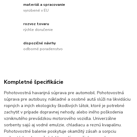
materiál a spracovanie
vyrobené v EU
rozvoz tovaru
rýchle doručenie
dispozičné návrhy
odborné poradenstvo
Kompletné špecifikácie
Pohotovostná havarijná súprava pre automobil. Pohotovostná
súprava pre autobusy, nákladné a osobné autá slúži na likvidáciu
ropných a iných ekologicky škodlivých látok, ktoré je potrebné
zachytiť v prípade dopravnej nehody, alebo iného poškodenia
vzniknutého prevádzkou motorového vozidla. Univerzálne
sorbenty sajú aj vodné emulzie, chladiacu a reznú kvapalinu.
Pohotovostné balenie poskytuje okamžitý zásah a sorpciu