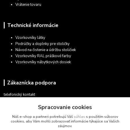
Vrátenie tovaru
Technické informácie
Vzorkovníky látky
Podrúčky a doplnky pre stoličky
Návod na čistenie a údržbu stoličiek
Vzorkovníky RAL práškové farby
Vzorkovníky nábytkových dosiek
Zákaznícka podpora
telefonický kontakt
+421 948 935 411
Spracovanie cookies
v pracovných dňoch 08.30 - 16.00
Náš e-shop a partneri potrebujú Váš
súhlas
s použitím súborov
obchod@marketsk.sk
cookies, aby Vám mohli zobrazovať informácie týkajúce sa Vašich
záujmov.