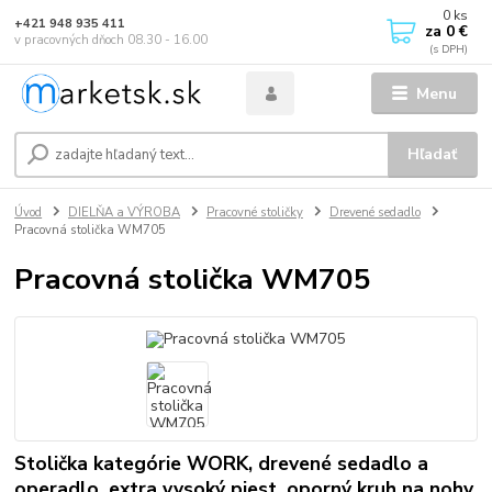
0
ks
+421 948 935 411
za
0 €
v pracovných dňoch 08.30 - 16.00
Menu
Hľadať
Úvod
DIELŇA a VÝROBA
Pracovné stoličky
Drevené sedadlo
Pracovná stolička WM705
Pracovná stolička WM705
Stolička kategórie WORK, drevené sedadlo a
operadlo, extra vysoký piest, oporný kruh na nohy,