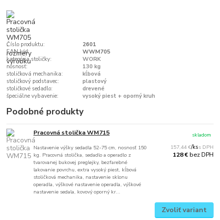
Číslo produktu:
2601
EAN kód:
WWM705
kategória stoličky:
WORK
nosnosť:
130 kg
stoličková mechanika:
kĺbová
stoličkový podstavec:
plastový
stoličkové sedadlo:
drevené
špeciálne vybavenie:
vysoký piest + oporný kruh
Podobné produkty
Pracovná stolička WM715
skladom
157,44 €
/
ks
Nastavenie výšky sedadla 52-75 cm, nosnosť 150
bez DPH
128 €
kg. Pracovná stolička, sedadlo a operadlo z
tvarovanej bukovej preglejky, bezfarebné
lakovanie povrchu, extra vysoký piest, kĺbová
stoličková mechanika, nastavenie sklonu
operadla, výškové nastavenie operadla, výškové
nastavenie sedala, kovový oporný kr...
Zvoliť variant