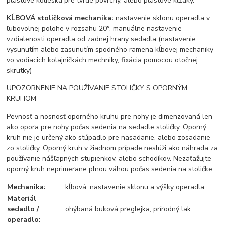
plastové kolieska pre tvrdé povrchy, alebo plastové klzáky.
KĹBOVÁ stoličková mechanika:
nastavenie sklonu operadla v
ľubovolnej polohe v rozsahu 20°, manuálne nastavenie
vzdialenosti operadla od zadnej hrany sedadla (nastavenie
vysunutím alebo zasunutím spodného ramena kĺbovej mechaniky
vo vodiacich kolajničkách mechniky, fixácia pomocou otočnej
skrutky)
UPOZORNENIE NA POUŽÍVANIE STOLIČKY S OPORNÝM
KRUHOM
Pevnosť a nosnosť oporného kruhu pre nohy je dimenzovaná len
ako opora pre nohy počas sedenia na sedadle stoličky. Oporný
kruh nie je určený ako stúpadlo pre nasadanie, alebo zosadanie
zo stoličky. Oporný kruh v žiadnom prípade neslúži ako náhrada za
používanie nášľapných stupienkov, alebo schodíkov. Nezaťažujte
oporný kruh neprimerane plnou váhou počas sedenia na stoličke.
Mechanika:
kĺbová, nastavenie sklonu a výšky operadla
Materiál
sedadlo /
ohýbaná buková preglejka, prírodný lak
operadlo: