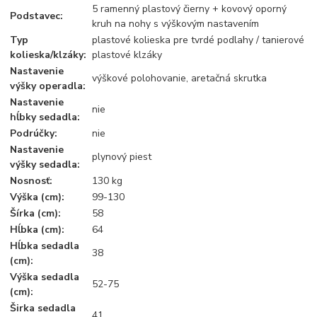
5 ramenný plastový čierny + kovový oporný
Podstavec:
kruh na nohy s výškovým nastavením
Typ
plastové kolieska pre tvrdé podlahy / tanierové
kolieska/klzáky:
plastové klzáky
Nastavenie
výškové polohovanie, aretačná skrutka
výšky operadla:
Nastavenie
nie
hĺbky sedadla:
Podrúčky:
nie
Nastavenie
plynový piest
výšky sedadla:
Nosnosť:
130 kg
Výška (cm):
99-130
Šírka (cm):
58
Hĺbka (cm):
64
Hĺbka sedadla
38
(cm):
Výška sedadla
52-75
(cm):
Širka sedadla
41