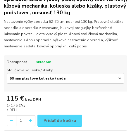
kĺbová mechanika, kolieska alebo klzáky, plastový
podstavec, nosnosť 130 kg
Nastavenie výšky sedadla 52-75 cm, nosnosť 130 kg. Pracovná stolička,
sedadlo a operadlo z tvarovanej bukovej preglejky, bezfarebné
lakovanie povrchu, extra vysoký piest, kĺbová stoličková mechanika,
nastavenie sklonu operadla, výškové nastavenie operadla, výškové
nastavenie sedala, kovový oporný kr...
celý popis
Dostupnosť
skladom
Stoličkové kolieska / klzáky:
115 €
bez DPH
141,45 €
/
ks
Pridať do košíka