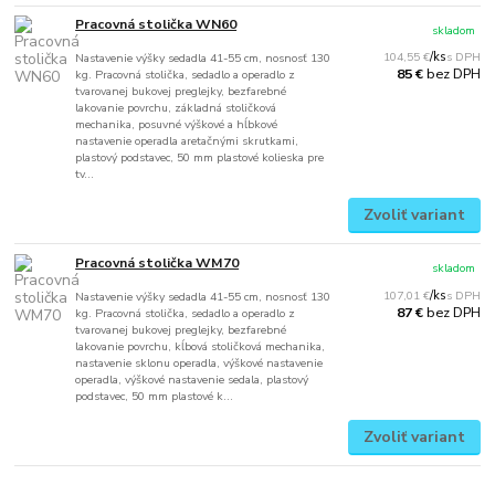
Pracovná stolička WN60
skladom
104,55 €
/
ks
Nastavenie výšky sedadla 41-55 cm, nosnosť 130
bez DPH
85 €
kg. Pracovná stolička, sedadlo a operadlo z
tvarovanej bukovej preglejky, bezfarebné
lakovanie povrchu, základná stoličková
mechanika, posuvné výškové a hĺbkové
nastavenie operadla aretačnými skrutkami,
plastový podstavec, 50 mm plastové kolieska pre
tv...
Zvoliť variant
Pracovná stolička WM70
skladom
107,01 €
/
ks
Nastavenie výšky sedadla 41-55 cm, nosnosť 130
bez DPH
87 €
kg. Pracovná stolička, sedadlo a operadlo z
tvarovanej bukovej preglejky, bezfarebné
lakovanie povrchu, kĺbová stoličková mechanika,
nastavenie sklonu operadla, výškové nastavenie
operadla, výškové nastavenie sedala, plastový
podstavec, 50 mm plastové k...
Zvoliť variant