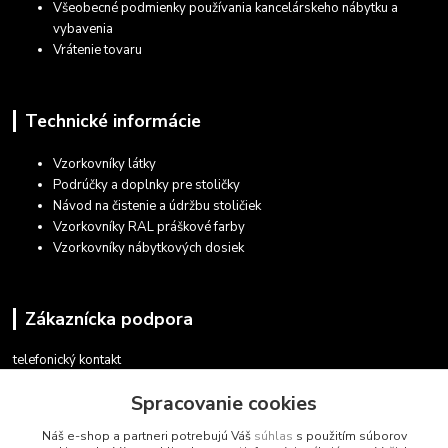
Všeobecné podmienky používania kancelárskeho nábytku a
vybavenia
Vrátenie tovaru
Technické informácie
Vzorkovníky látky
Podrúčky a doplnky pre stoličky
Návod na čistenie a údržbu stoličiek
Vzorkovníky RAL práškové farby
Vzorkovníky nábytkových dosiek
Zákaznícka podpora
telefonický kontakt
+421 948 935 411
Spracovanie cookies
v pracovných dňoch 08.30 - 16.00
Náš e-shop a partneri potrebujú Váš
súhlas
s použitím súborov
obchod@marketsk.sk