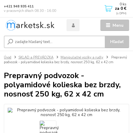
0
ks
+421 948 935 411
za
0 €
v pracovných dňoch 08.30 - 16.00
Menu
Hľadať
Úvod
SKLAD a PREVÁDZKA
Manipulačné vozíky a rudly
Prepravný
podvozok - polyamidové kolieska bez brzdy, nosnosť 250 kg, 62 x 42 cm
Prepravný podvozok -
polyamidové kolieska bez brzdy,
nosnosť 250 kg, 62 x 42 cm