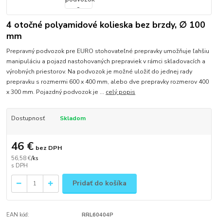
4 otočné polyamidové kolieska bez brzdy, ∅ 100
mm
Prepravný podvozok pre EURO stohovateľné prepravky umožňuje ľahšiu
manipuláciu a pojazd nastohovaných prepraviek v rámci skladovacích a
výrobných priestorov. Na podvozok je možné uložiť do jednej rady
prepravku s rozmermi 600 x 400 mm, alebo dve prepravky rozmerov 400
x 300 mm. Pojazdný podvozok je ...
celý popis
Dostupnosť
Skladom
46 €
bez DPH
56,58 €
/
ks
Pridať do košíka
EAN kód:
RRL60404P